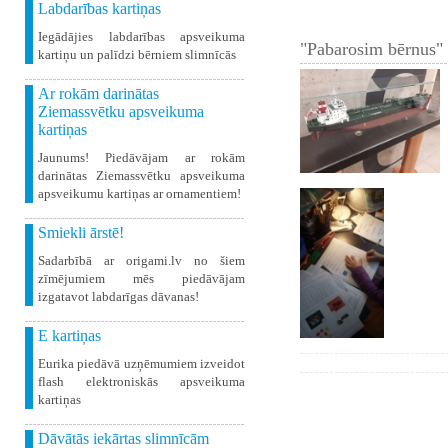
Labdarības kartiņas
Iegādājies labdarības apsveikuma
"Pabarosim bērnus" 
kartiņu un palīdzi bērniem slimnīcās
Ar rokām darinātas
Ziemassvētku apsveikuma
kartiņas
Jaunums! Piedāvājam ar rokām
darinātas Ziemassvētku apsveikuma
apsveikumu kartiņas ar ornamentiem!
Smiekli ārstē!
Sadarbībā ar origami.lv no šiem
zīmējumiem mēs piedāvājam
izgatavot labdarīgas dāvanas!
E kartiņas
Eurika piedāvā uzņēmumiem izveidot
flash elektroniskās apsveikuma
kartiņas
Dāvātās iekārtas slimnīcām