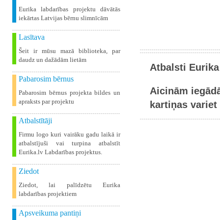
Eurika labdarības projektu dāvātās
iekārtas Latvijas bērnu slimnīcām
Lasītava
Šeit ir mūsu mazā biblioteka, par
daudz un dažādām lietām
Atbalsti Eurika
Pabarosim bērnus
Aicinām iegādā
Pabarosim bērnus projekta bildes un
apraksts par projektu
kartiņas variet 
Atbalstītāji
Firmu logo kuri vairāku gadu laikā ir
atbalstījuši vai turpina atbalstīt
Eurika.lv Labdarības projektus.
Ziedot
Ziedot, lai palīdzētu Eurika
labdarības projektiem
Apsveikuma pantiņi