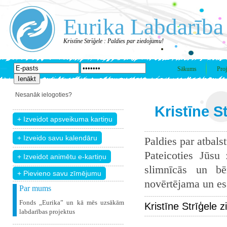
Eurika Labdarība
Kristīne Strīģele : Paldies par ziedojumu!
Sākums
Proj
Nesanāk ielogoties?
Kristīne S
Paldies par atbals
Pateicoties Jūsu
slimnīcās un bē
+ Pievieno savu zīmējumu
novērtējama un esam
Par mums
Fonds „Eurika” un kā mēs uzsākām
Kristīne Strīģele 
labdarības projektus