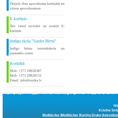
Dzejoļi Jūsu apsveikuma kartiņām un
citiem apsveikumiem
E-kartiņas
Šeit variet izveidot un nosūtīt E-
kartiņas
Indigo skola "Saules Bērni"
Indīgo bērnu internātskola un
jaunrades centrs
Kontakti
Mob: +371 29828387
Mob: +371 29828152
Email: info@eurika.lv
htt
Kristīne Strī
Meditācijas
|
Meditācijas
|
Kartiņu Druka
|
Apsveikum