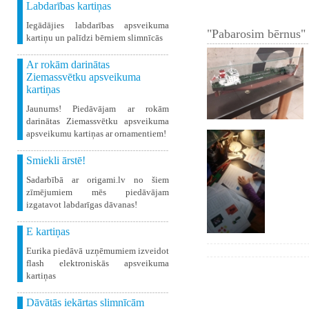
Labdarības kartiņas
Iegādājies labdarības apsveikuma
"Pabarosim bērnus" 
kartiņu un palīdzi bērniem slimnīcās
Ar rokām darinātas
Ziemassvētku apsveikuma
kartiņas
Jaunums! Piedāvājam ar rokām
darinātas Ziemassvētku apsveikuma
apsveikumu kartiņas ar ornamentiem!
Smiekli ārstē!
Sadarbībā ar origami.lv no šiem
zīmējumiem mēs piedāvājam
izgatavot labdarīgas dāvanas!
E kartiņas
Eurika piedāvā uzņēmumiem izveidot
flash elektroniskās apsveikuma
kartiņas
Dāvātās iekārtas slimnīcām