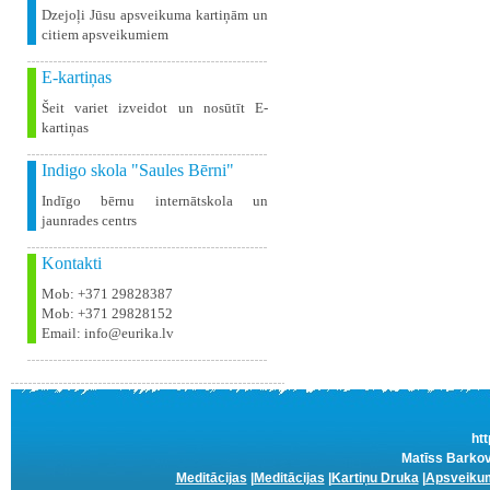
Dzejoļi Jūsu apsveikuma kartiņām un
citiem apsveikumiem
E-kartiņas
Šeit variet izveidot un nosūtīt E-
kartiņas
Indigo skola "Saules Bērni"
Indīgo bērnu internātskola un
jaunrades centrs
Kontakti
Mob: +371 29828387
Mob: +371 29828152
Email: info@eurika.lv
htt
Matīss Barkov
Meditācijas
|
Meditācijas
|
Kartiņu Druka
|
Apsveikum