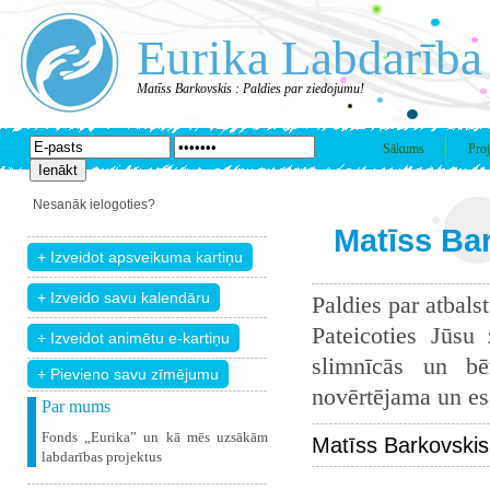
Eurika Labdarība
Matīss Barkovskis : Paldies par ziedojumu!
Sākums
Proj
Nesanāk ielogoties?
Matīss Bar
Paldies par atbals
Pateicoties Jūsu
slimnīcās un bē
+ Pievieno savu zīmējumu
novērtējama un esam
Par mums
Fonds „Eurika” un kā mēs uzsākām
Matīss Barkovskis
labdarības projektus