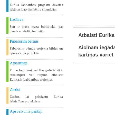
Eurika labdarības projektu dāvātās
iekārtas Latvijas bērnu slimnīcām
Lasītava
Šeit ir mūsu mazā biblioteka, par
daudz un dažādām lietām
Atbalsti Eurika
Pabarosim bērnus
Aicinām iegādā
Pabarosim bērnus projekta bildes un
apraksts par projektu
kartiņas variet 
Atbalstītāji
Firmu logo kuri vairāku gadu laikā ir
atbalstījuši vai turpina atbalstīt
Eurika.lv Labdarības projektus.
Ziedot
Ziedot, lai palīdzētu Eurika
labdarības projektiem
Apsveikuma pantiņi