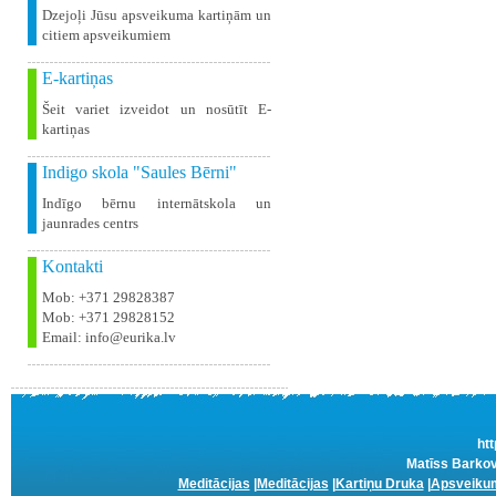
Dzejoļi Jūsu apsveikuma kartiņām un
citiem apsveikumiem
E-kartiņas
Šeit variet izveidot un nosūtīt E-
kartiņas
Indigo skola "Saules Bērni"
Indīgo bērnu internātskola un
jaunrades centrs
Kontakti
Mob: +371 29828387
Mob: +371 29828152
Email: info@eurika.lv
htt
Matīss Barkov
Meditācijas
|
Meditācijas
|
Kartiņu Druka
|
Apsveikum