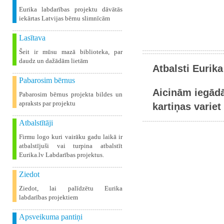
Eurika labdarības projektu dāvātās
iekārtas Latvijas bērnu slimnīcām
Lasītava
Šeit ir mūsu mazā biblioteka, par
daudz un dažādām lietām
Atbalsti Eurika
Pabarosim bērnus
Aicinām iegādā
Pabarosim bērnus projekta bildes un
apraksts par projektu
kartiņas variet 
Atbalstītāji
Firmu logo kuri vairāku gadu laikā ir
atbalstījuši vai turpina atbalstīt
Eurika.lv Labdarības projektus.
Ziedot
Ziedot, lai palīdzētu Eurika
labdarības projektiem
Apsveikuma pantiņi