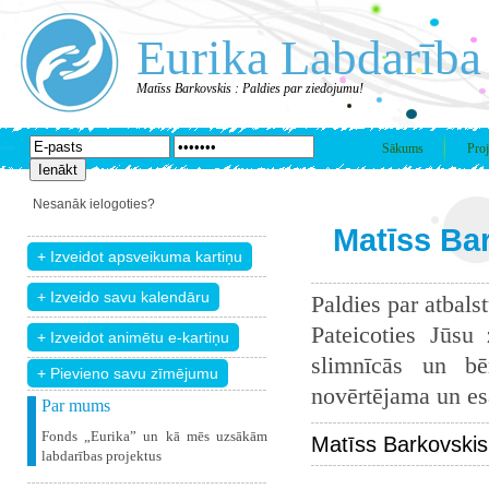
Eurika Labdarība
Matīss Barkovskis : Paldies par ziedojumu!
Sākums
Proj
Nesanāk ielogoties?
Matīss Bar
Paldies par atbals
Pateicoties Jūsu
slimnīcās un bē
+ Pievieno savu zīmējumu
novērtējama un esam
Par mums
Fonds „Eurika” un kā mēs uzsākām
Matīss Barkovskis
labdarības projektus