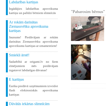
Labdarības kartiņas
Iegādājies labdarības apsveikuma
"Pabarosim bērnus" 
kartiņu un palīdzi bērniem slimnīcās
Ar rokām darinātas
Ziemassvētku apsveikuma
kartiņas
Jaunums! Piedāvājam ar rokām
darinātas Ziemassvētku apsveikuma
apsveikumu kartiņas ar ornamentiem!
Smiekli ārstē!
Sadarbībā ar origami.lv no šiem
zīmējumiem mēs piedāvājam
izgatavot labdarīgas dāvanas!
E kartiņas
Eurika piedāvā uzņēmumiem izveidot
flash elektroniskās apsveikuma
kartiņas
Dāvātās iekārtas slimnīcām