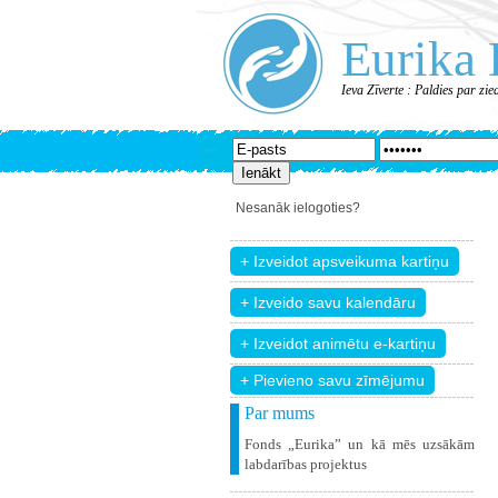
Eurika 
Ieva Zīverte : Paldies par zi
Nesanāk ielogoties?
+ Pievieno savu zīmējumu
Par mums
Fonds „Eurika” un kā mēs uzsākām
labdarības projektus