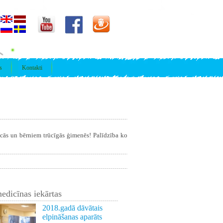
s
Kontakti
īcās un bērniem trūcīgās ģimenēs! Palīdzība ko
edicīnas iekārtas
2018.gadā dāvātais
elpināšanas aparāts