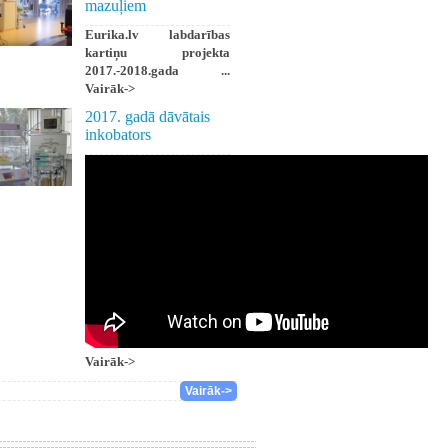
mazuļiem
Eurika.lv labdarības
kartiņu projekta
2017.-2018.gada ...
Vairāk->
2017. gadā dāvātais
inkobators
Vairāk->
Vairāk->