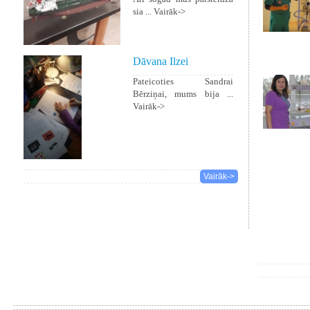
sia ...
Vairāk->
Dāvana Ilzei
Pateicoties Sandrai
Bērziņai, mums bija ...
Vairāk->
Vairāk->