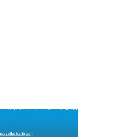
ssvētku kartiņas
|