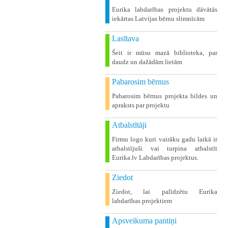
Eurika labdarības projektu dāvātās
iekārtas Latvijas bērnu slimnīcām
Lasītava
Šeit ir mūsu mazā biblioteka, par
daudz un dažādām lietām
Pabarosim bērnus
Pabarosim bērnus projekta bildes un
apraksts par projektu
Atbalstītāji
Firmu logo kuri vairāku gadu laikā ir
atbalstījuši vai turpina atbalstīt
Eurika.lv Labdarības projektus.
Ziedot
Ziedot, lai palīdzētu Eurika
labdarības projektiem
Apsveikuma pantiņi