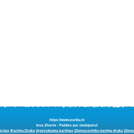
https://www.eurika.lv
Ieva Zīverte : Paldies par ziedojumu!
ācijas
|
Kartiņu Druka
|
Apsveikuma kartiņas
|
Ziemassvētku kartiņu druka
|
Ziema