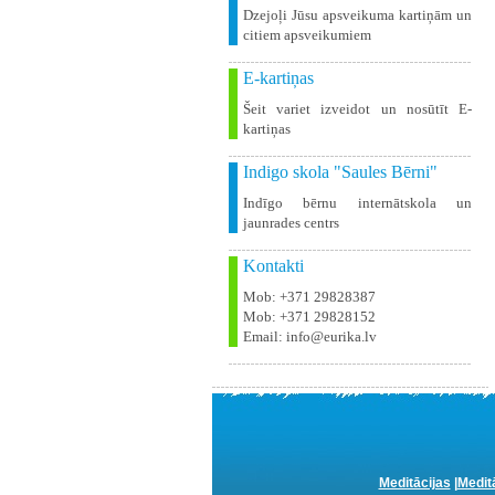
Dzejoļi Jūsu apsveikuma kartiņām un
citiem apsveikumiem
E-kartiņas
Šeit variet izveidot un nosūtīt E-
kartiņas
Indigo skola "Saules Bērni"
Indīgo bērnu internātskola un
jaunrades centrs
Kontakti
Mob: +371 29828387
Mob: +371 29828152
Email: info@eurika.lv
Meditācijas
|
Medit