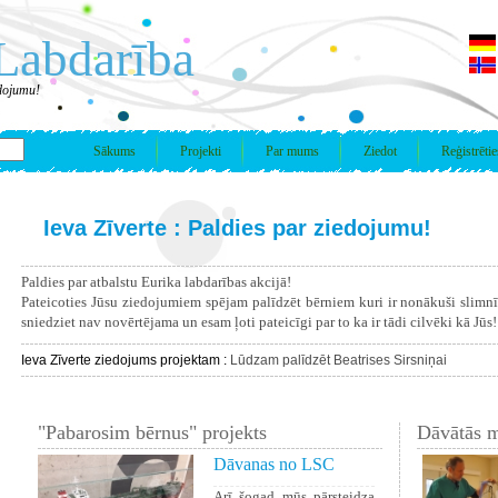
Labdarība
edojumu!
Sākums
Projekti
Par mums
Ziedot
Reģistrētie
Ieva Zīverte : Paldies par ziedojumu!
Paldies par atbalstu Eurika labdarības akcijā!
Pateicoties Jūsu ziedojumiem spējam palīdzēt bērniem kuri ir nonākuši slimn
sniedziet nav novērtējama un esam ļoti pateicīgi par to ka ir tādi cilvēki kā Jūs!
Ieva Zīverte ziedojums projektam :
Lūdzam palīdzēt Beatrises Sirsniņai
"Pabarosim bērnus" projekts
Dāvātās m
Dāvanas no LSC
Arī šogad mūs pārsteidza