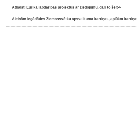
Atbalsti Eurika labdarības projektus ar ziedojumu, dari to šeit->
Aicinām iegādāties Ziemassvētku apsveikuma kartiņas, aplūkot kartiņas 