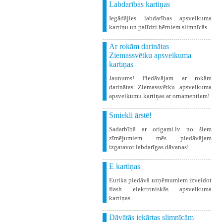
Labdarības kartiņas
Iegādājies labdarības apsveikuma
kartiņu un palīdzi bērniem slimnīcās
Ar rokām darinātas
Ziemassvētku apsveikuma
kartiņas
Jaunums! Piedāvājam ar rokām
darinātas Ziemassvētku apsveikuma
apsveikumu kartiņas ar ornamentiem!
Smiekli ārstē!
Sadarbībā ar origami.lv no šiem
zīmējumiem mēs piedāvājam
izgatavot labdarīgas dāvanas!
E kartiņas
Eurika piedāvā uzņēmumiem izveidot
flash elektroniskās apsveikuma
kartiņas
Dāvātās iekārtas slimnīcām