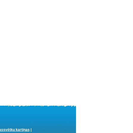
ssvētku kartiņas
|