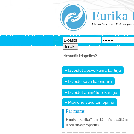
Eurika 
Diāna Otisone : Paldies par 
Nesanāk ielogoties?
+ Pievieno savu zīmējumu
Par mums
Fonds „Eurika” un kā mēs uzsākām
labdarības projektus