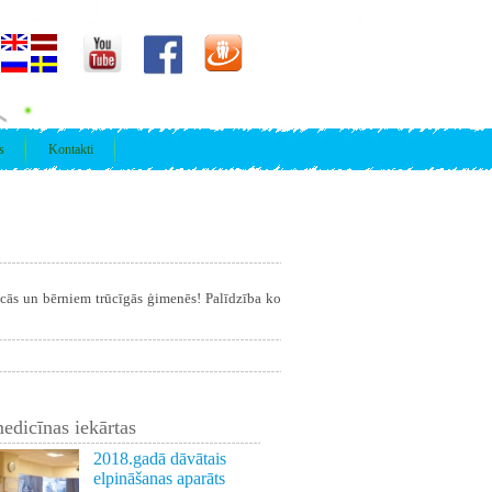
s
Kontakti
īcās un bērniem trūcīgās ģimenēs! Palīdzība ko
edicīnas iekārtas
2018.gadā dāvātais
elpināšanas aparāts