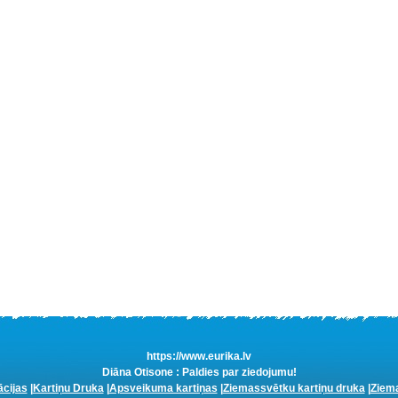
https://www.eurika.lv
Diāna Otisone : Paldies par ziedojumu!
ācijas
|
Kartiņu Druka
|
Apsveikuma kartiņas
|
Ziemassvētku kartiņu druka
|
Ziema