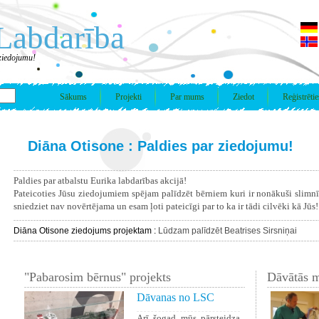
Labdarība
ziedojumu!
Sākums
Projekti
Par mums
Ziedot
Reģistrētie
Diāna Otisone : Paldies par ziedojumu!
Paldies par atbalstu Eurika labdarības akcijā!
Pateicoties Jūsu ziedojumiem spējam palīdzēt bērniem kuri ir nonākuši slimn
sniedziet nav novērtējama un esam ļoti pateicīgi par to ka ir tādi cilvēki kā Jūs!
Diāna Otisone ziedojums projektam :
Lūdzam palīdzēt Beatrises Sirsniņai
"Pabarosim bērnus" projekts
Dāvātās m
Dāvanas no LSC
Arī šogad mūs pārsteidza