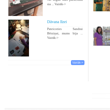
sia ...
Vairāk->
Dāvana Ilzei
Pateicoties Sandrai
Bērziņai, mums bija ...
Vairāk->
Vairāk->