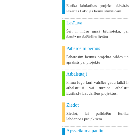
Eurika labdarības projektu dāvātās
iekārtas Latvijas bērnu slimnīcām
Lasītava
Šeit ir mūsu mazā biblioteka, par
daudz un dažādām lietām
Pabarosim bērnus
Pabarosim bērnus projekta bildes un
apraksts par projektu
Atbalstītāji
Firmu logo kuri vairāku gadu laikā ir
atbalstījuši vai turpina atbalstīt
Eurika.lv Labdarības projektus.
Ziedot
Ziedot, lai palīdzētu Eurika
labdarības projektiem
Apsveikuma pantiņi