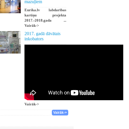
mazuļiem
Eurika.lv labdarības
kartiņu projekta
2017.-2018.gada ...
Vairāk->
2017. gadā dāvātais
inkobators
Vairāk->
Vairāk->