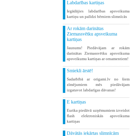
Labdarības kartiņas
Iegādājies labdarības apsveikuma
kartiņu un palīdzi bērniem slimnīcās
Ar rokām darinātas
Ziemassvētku apsveikuma
kartiņas
Jaunums! Piedāvājam ar rokām
darinātas Ziemassvētku apsveikuma
apsveikumu kartiņas ar ornamentiem!
Smiekli ārstē!
Sadarbībā ar origami.lv no šiem
zīmējumiem mēs piedāvājam
izgatavot labdarīgas dāvanas!
E kartiņas
Eurika piedāvā uzņēmumiem izveidot
flash elektroniskās apsveikuma
kartiņas
Dāvātās iekārtas slimnīcām