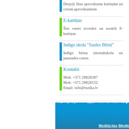
Dzejoļi Jūsu apsveikuma kartiņām un
citiem apsveikumiem
E-kartiņas
Šeit variet izveidot un nosūtīt E-
kartiņas
Indigo skola "Saules Bērni"
Indīgo bērnu internātskola un
jaunrades centrs
Kontakti
Mob: +371 29828387
Mob: +371 29828152
Email: info@eurika.lv
Meditācijas
|
Medit