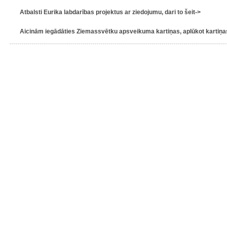
Atbalsti Eurika labdarības projektus ar ziedojumu, dari to šeit->
Aicinām iegādāties Ziemassvētku apsveikuma kartiņas, aplūkot kartiņas 