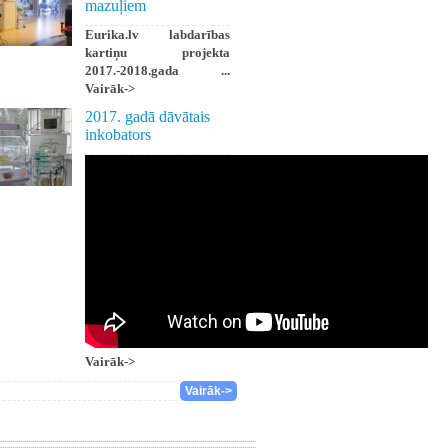
mazuļiem
Eurika.lv labdarības
kartiņu projekta
2017.-2018.gada ...
Vairāk->
2017. gadā dāvātais
inkobators
Vairāk->
Vairāk->