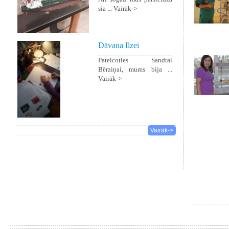
sia ...
Vairāk->
Dāvana Ilzei
Pateicoties Sandrai
Bērziņai, mums bija ...
Vairāk->
Vairāk->