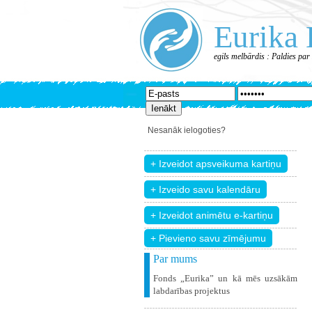
Eurika 
egils melbārdis : Paldies par
Nesanāk ielogoties?
+ Pievieno savu zīmējumu
Par mums
Fonds „Eurika” un kā mēs uzsākām
labdarības projektus