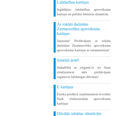
Labdarības kartiņas
Iegādājies labdarības apsveikuma
kartiņu un palīdzi bērniem slimnīcās
Ar rokām darinātas
Ziemassvētku apsveikuma
kartiņas
Jaunums! Piedāvājam ar rokām
darinātas Ziemassvētku apsveikuma
apsveikumu kartiņas ar ornamentiem!
Smiekli ārstē!
Sadarbībā ar origami.lv no šiem
zīmējumiem mēs piedāvājam
izgatavot labdarīgas dāvanas!
E kartiņas
Eurika piedāvā uzņēmumiem izveidot
flash elektroniskās apsveikuma
kartiņas
Dāvātās iekārtas slimnīcām