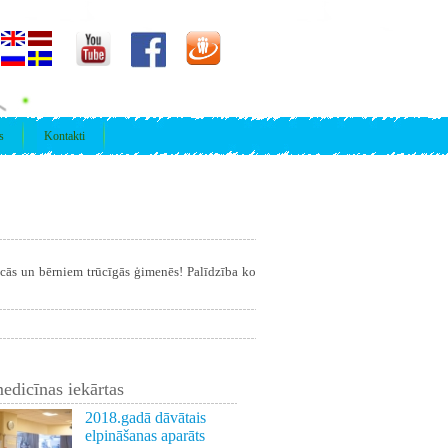
s
Kontakti
īcās un bērniem trūcīgās ģimenēs! Palīdzība ko
edicīnas iekārtas
2018.gadā dāvātais
elpināšanas aparāts