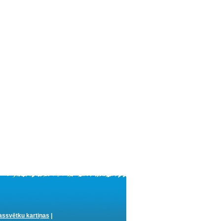
ssvētku kartiņas
|