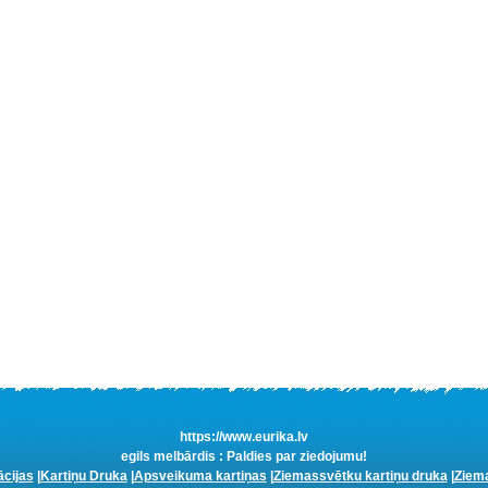
https://www.eurika.lv
egils melbārdis : Paldies par ziedojumu!
ācijas
|
Kartiņu Druka
|
Apsveikuma kartiņas
|
Ziemassvētku kartiņu druka
|
Ziema