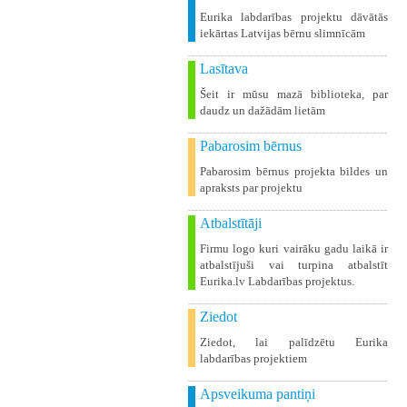
Eurika labdarības projektu dāvātās
iekārtas Latvijas bērnu slimnīcām
Lasītava
Šeit ir mūsu mazā biblioteka, par
daudz un dažādām lietām
Pabarosim bērnus
Pabarosim bērnus projekta bildes un
apraksts par projektu
Atbalstītāji
Firmu logo kuri vairāku gadu laikā ir
atbalstījuši vai turpina atbalstīt
Eurika.lv Labdarības projektus.
Ziedot
Ziedot, lai palīdzētu Eurika
labdarības projektiem
Apsveikuma pantiņi