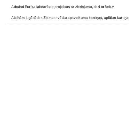
Atbalsti Eurika labdarības projektus ar ziedojumu, dari to šeit->
Aicinām iegādāties Ziemassvētku apsveikuma kartiņas, aplūkot kartiņas 