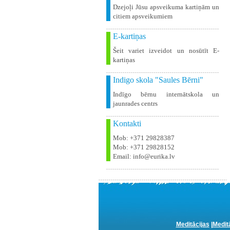
Dzejoļi Jūsu apsveikuma kartiņām un
citiem apsveikumiem
E-kartiņas
Šeit variet izveidot un nosūtīt E-
kartiņas
Indigo skola "Saules Bērni"
Indīgo bērnu internātskola un
jaunrades centrs
Kontakti
Mob: +371 29828387
Mob: +371 29828152
Email: info@eurika.lv
Meditācijas
|
Medit