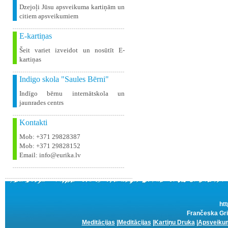
Dzejoļi Jūsu apsveikuma kartiņām un
citiem apsveikumiem
E-kartiņas
Šeit variet izveidot un nosūtīt E-
kartiņas
Indigo skola "Saules Bērni"
Indīgo bērnu internātskola un
jaunrades centrs
Kontakti
Mob: +371 29828387
Mob: +371 29828152
Email: info@eurika.lv
htt
Frančeska Grie
Meditācijas
|
Meditācijas
|
Kartiņu Druka
|
Apsveikum