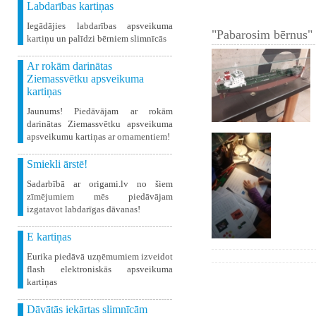
Labdarības kartiņas
Iegādājies labdarības apsveikuma
"Pabarosim bērnus" 
kartiņu un palīdzi bērniem slimnīcās
Ar rokām darinātas
Ziemassvētku apsveikuma
kartiņas
Jaunums! Piedāvājam ar rokām
darinātas Ziemassvētku apsveikuma
apsveikumu kartiņas ar ornamentiem!
Smiekli ārstē!
Sadarbībā ar origami.lv no šiem
zīmējumiem mēs piedāvājam
izgatavot labdarīgas dāvanas!
E kartiņas
Eurika piedāvā uzņēmumiem izveidot
flash elektroniskās apsveikuma
kartiņas
Dāvātās iekārtas slimnīcām