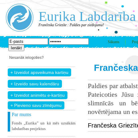
Eurika Labdarība
Frančeska Griezīte : Paldies par ziedojumu!
Sākums
Proj
Nesanāk ielogoties?
Frančeska 
Paldies par atbals
Pateicoties Jūsu
slimnīcās un bē
+ Pievieno savu zīmējumu
novērtējama un esam
Par mums
Fonds „Eurika” un kā mēs uzsākām
Frančeska Griezīt
labdarības projektus