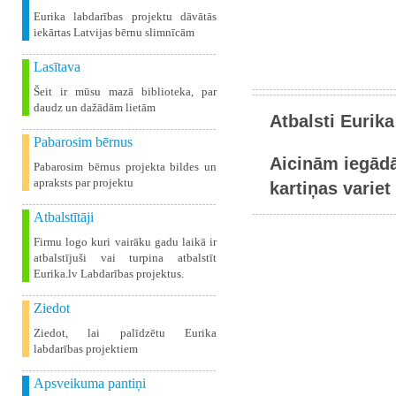
Eurika labdarības projektu dāvātās
iekārtas Latvijas bērnu slimnīcām
Lasītava
Šeit ir mūsu mazā biblioteka, par
daudz un dažādām lietām
Atbalsti Eurika
Pabarosim bērnus
Aicinām iegādā
Pabarosim bērnus projekta bildes un
apraksts par projektu
kartiņas variet 
Atbalstītāji
Firmu logo kuri vairāku gadu laikā ir
atbalstījuši vai turpina atbalstīt
Eurika.lv Labdarības projektus.
Ziedot
Ziedot, lai palīdzētu Eurika
labdarības projektiem
Apsveikuma pantiņi