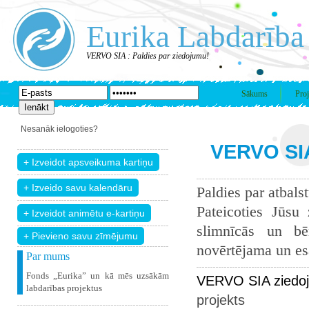
Eurika Labdarība
VERVO SIA : Paldies par ziedojumu!
Sākums
Proj
Nesanāk ielogoties?
VERVO SIA
Paldies par atbals
Pateicoties Jūsu
slimnīcās un bē
+ Pievieno savu zīmējumu
novērtējama un esam
Par mums
Fonds „Eurika” un kā mēs uzsākām
VERVO SIA ziedoj
labdarības projektus
projekts