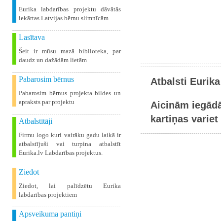
Eurika labdarības projektu dāvātās
iekārtas Latvijas bērnu slimnīcām
Lasītava
Šeit ir mūsu mazā biblioteka, par
daudz un dažādām lietām
Pabarosim bērnus
Atbalsti Eurika
Pabarosim bērnus projekta bildes un
apraksts par projektu
Aicinām iegādā
kartiņas variet 
Atbalstītāji
Firmu logo kuri vairāku gadu laikā ir
atbalstījuši vai turpina atbalstīt
Eurika.lv Labdarības projektus.
Ziedot
Ziedot, lai palīdzētu Eurika
labdarības projektiem
Apsveikuma pantiņi