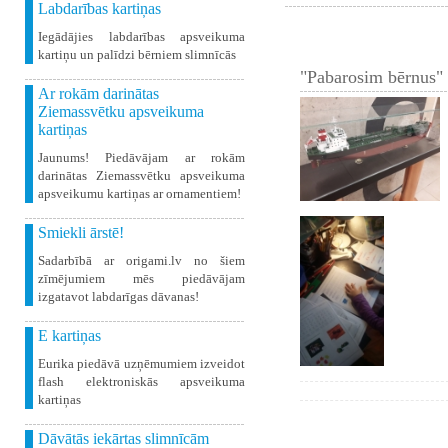
Labdarības kartiņas
Iegādājies labdarības apsveikuma
kartiņu un palīdzi bērniem slimnīcās
"Pabarosim bērnus" 
Ar rokām darinātas
Ziemassvētku apsveikuma
kartiņas
Jaunums! Piedāvājam ar rokām
darinātas Ziemassvētku apsveikuma
apsveikumu kartiņas ar ornamentiem!
Smiekli ārstē!
Sadarbībā ar origami.lv no šiem
zīmējumiem mēs piedāvājam
izgatavot labdarīgas dāvanas!
E kartiņas
Eurika piedāvā uzņēmumiem izveidot
flash elektroniskās apsveikuma
kartiņas
Dāvātās iekārtas slimnīcām