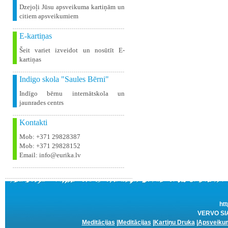
Dzejoļi Jūsu apsveikuma kartiņām un
citiem apsveikumiem
E-kartiņas
Šeit variet izveidot un nosūtīt E-
kartiņas
Indigo skola "Saules Bērni"
Indīgo bērnu internātskola un
jaunrades centrs
Kontakti
Mob: +371 29828387
Mob: +371 29828152
Email: info@eurika.lv
htt
VERVO SIA 
Meditācijas
|
Meditācijas
|
Kartiņu Druka
|
Apsveikum