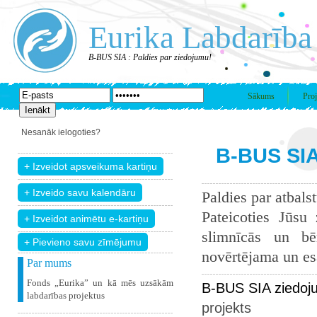
Eurika Labdarība
B-BUS SIA : Paldies par ziedojumu!
Sākums
Proj
Nesanāk ielogoties?
B-BUS SIA
Paldies par atbals
Pateicoties Jūsu
slimnīcās un bē
+ Pievieno savu zīmējumu
novērtējama un esam
Par mums
Fonds „Eurika” un kā mēs uzsākām
B-BUS SIA ziedoj
labdarības projektus
projekts