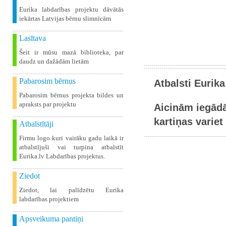
Eurika labdarības projektu dāvātās
iekārtas Latvijas bērnu slimnīcām
Lasītava
Šeit ir mūsu mazā biblioteka, par
daudz un dažādām lietām
Pabarosim bērnus
Atbalsti Eurika
Pabarosim bērnus projekta bildes un
apraksts par projektu
Aicinām iegādā
kartiņas variet 
Atbalstītāji
Firmu logo kuri vairāku gadu laikā ir
atbalstījuši vai turpina atbalstīt
Eurika.lv Labdarības projektus.
Ziedot
Ziedot, lai palīdzētu Eurika
labdarības projektiem
Apsveikuma pantiņi