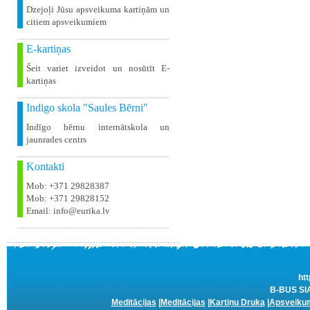
Dzejoļi Jūsu apsveikuma kartiņām un
citiem apsveikumiem
E-kartiņas
Šeit variet izveidot un nosūtīt E-
kartiņas
Indigo skola "Saules Bērni"
Indīgo bērnu internātskola un
jaunrades centrs
Kontakti
Mob: +371 29828387
Mob: +371 29828152
Email: info@eurika.lv
htt
B-BUS SIA
Meditācijas
|
Meditācijas
|
Kartiņu Druka
|
Apsveikum