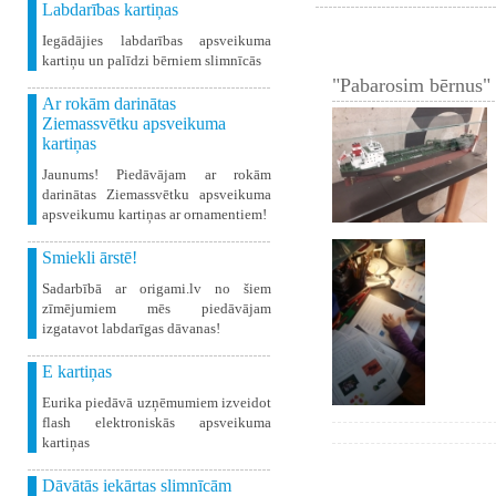
Labdarības kartiņas
Iegādājies labdarības apsveikuma
kartiņu un palīdzi bērniem slimnīcās
"Pabarosim bērnus" 
Ar rokām darinātas
Ziemassvētku apsveikuma
kartiņas
Jaunums! Piedāvājam ar rokām
darinātas Ziemassvētku apsveikuma
apsveikumu kartiņas ar ornamentiem!
Smiekli ārstē!
Sadarbībā ar origami.lv no šiem
zīmējumiem mēs piedāvājam
izgatavot labdarīgas dāvanas!
E kartiņas
Eurika piedāvā uzņēmumiem izveidot
flash elektroniskās apsveikuma
kartiņas
Dāvātās iekārtas slimnīcām