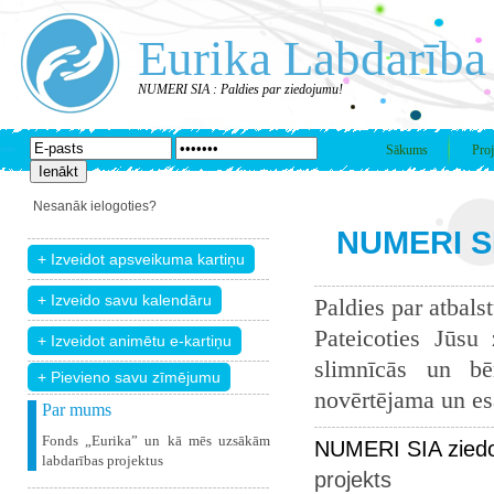
Eurika Labdarība
NUMERI SIA : Paldies par ziedojumu!
Sākums
Proj
Nesanāk ielogoties?
NUMERI SI
Paldies par atbals
Pateicoties Jūsu
slimnīcās un bē
+ Pievieno savu zīmējumu
novērtējama un esam
Par mums
Fonds „Eurika” un kā mēs uzsākām
NUMERI SIA ziedo
labdarības projektus
projekts