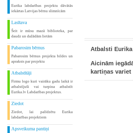
Eurika labdarības projektu dāvātās
iekārtas Latvijas bērnu slimnīcām
Lasītava
Šeit ir mūsu mazā biblioteka, par
daudz un dažādām lietām
Pabarosim bērnus
Atbalsti Eurika
Pabarosim bērnus projekta bildes un
apraksts par projektu
Aicinām iegādā
kartiņas variet 
Atbalstītāji
Firmu logo kuri vairāku gadu laikā ir
atbalstījuši vai turpina atbalstīt
Eurika.lv Labdarības projektus.
Ziedot
Ziedot, lai palīdzētu Eurika
labdarības projektiem
Apsveikuma pantiņi