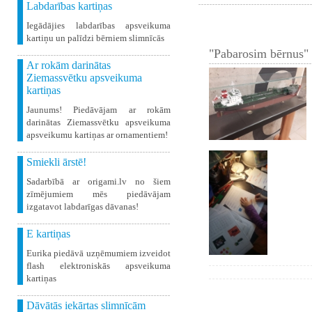
Labdarības kartiņas
Iegādājies labdarības apsveikuma
kartiņu un palīdzi bērniem slimnīcās
"Pabarosim bērnus" 
Ar rokām darinātas
Ziemassvētku apsveikuma
kartiņas
Jaunums! Piedāvājam ar rokām
darinātas Ziemassvētku apsveikuma
apsveikumu kartiņas ar ornamentiem!
Smiekli ārstē!
Sadarbībā ar origami.lv no šiem
zīmējumiem mēs piedāvājam
izgatavot labdarīgas dāvanas!
E kartiņas
Eurika piedāvā uzņēmumiem izveidot
flash elektroniskās apsveikuma
kartiņas
Dāvātās iekārtas slimnīcām