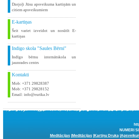
Dzejoļi Jūsu apsveikuma kartiņām un
citiem apsveikumiem
E-kartiņas
Šeit variet izveidot un nosūtīt E-
kartiņas
Indigo skola "Saules Bērni"
Indīgo bērnu internātskola un
jaunrades centrs
Kontakti
Mob: +371 29828387
Mob: +371 29828152
Email: info@eurika.lv
htt
NUMERI SIA
Meditācijas
|
Meditācijas
|
Kartiņu Druka
|
Apsveikum