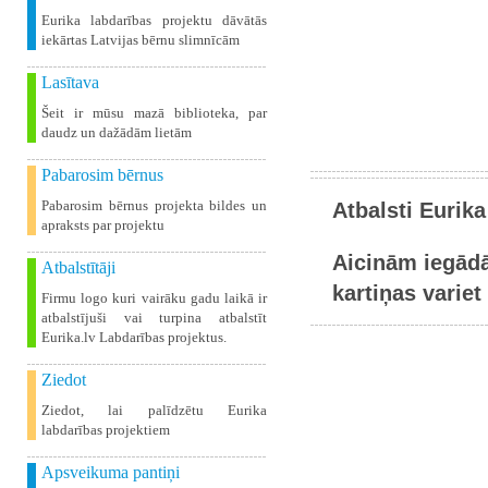
Eurika labdarības projektu dāvātās
iekārtas Latvijas bērnu slimnīcām
Lasītava
Šeit ir mūsu mazā biblioteka, par
daudz un dažādām lietām
Pabarosim bērnus
Pabarosim bērnus projekta bildes un
Atbalsti Eurika
apraksts par projektu
Aicinām iegādā
Atbalstītāji
kartiņas variet 
Firmu logo kuri vairāku gadu laikā ir
atbalstījuši vai turpina atbalstīt
Eurika.lv Labdarības projektus.
Ziedot
Ziedot, lai palīdzētu Eurika
labdarības projektiem
Apsveikuma pantiņi