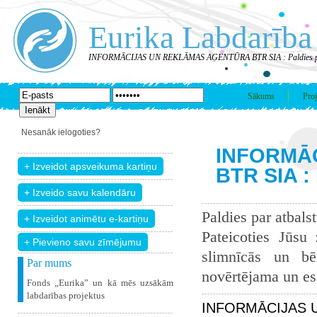
Eurika Labdarība
INFORMĀCIJAS UN REKLĀMAS AĢENTŪRA BTR SIA : Paldies pa
Sākums
Proj
Nesanāk ielogoties?
INFORMĀ
BTR SIA :
Paldies par atbals
Pateicoties Jūsu
+ Pievieno savu zīmējumu
slimnīcās un bē
Par mums
novērtējama un esam
Fonds „Eurika” un kā mēs uzsākām
labdarības projektus
INFORMĀCIJAS U