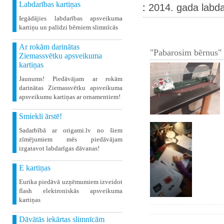
Labdarības kartiņas
:
2014. gada labda
Iegādājies labdarības apsveikuma
kartiņu un palīdzi bērniem slimnīcās
Ar rokām darinātas
"Pabarosim bērnus" 
Ziemassvētku apsveikuma
kartiņas
Jaunums! Piedāvājam ar rokām
darinātas Ziemassvētku apsveikuma
apsveikumu kartiņas ar ornamentiem!
Smiekli ārstē!
Sadarbībā ar origami.lv no šiem
zīmējumiem mēs piedāvājam
izgatavot labdarīgas dāvanas!
E kartiņas
Eurika piedāvā uzņēmumiem izveidot
flash elektroniskās apsveikuma
kartiņas
Dāvātās iekārtas slimnīcām