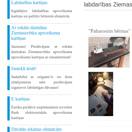
Labdarības kartiņas
labdarības Ziemas
Iegādājies labdarības apsveikuma
kartiņu un palīdzi bērniem slimnīcās
Ar rokām darinātas
"Pabarosim bērnus" 
Ziemassvētku apsveikuma
kartiņas
Jaunums! Piedāvājam ar rokām
darinātas Ziemassvētku apsveikuma
apsveikumu kartiņas ar ornamentiem!
Smiekli ārstē!
Sadarbībā ar origami.lv no šiem
zīmējumiem mēs piedāvājam
izgatavot labdarīgas dāvanas!
E kartiņas
Eurika piedāvā uzņēmumiem izveidot
flash elektroniskās apsveikuma
kartiņas
Dāvātās iekārtas slimnīcām