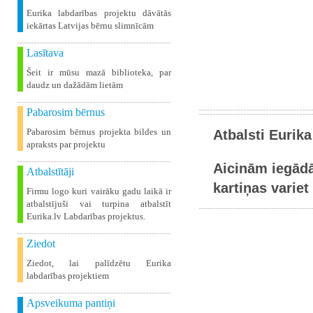
Eurika labdarības projektu dāvātās
iekārtas Latvijas bērnu slimnīcām
Lasītava
Šeit ir mūsu mazā biblioteka, par
daudz un dažādām lietām
Pabarosim bērnus
Pabarosim bērnus projekta bildes un
Atbalsti Eurika
apraksts par projektu
Aicinām iegādā
Atbalstītāji
kartiņas variet 
Firmu logo kuri vairāku gadu laikā ir
atbalstījuši vai turpina atbalstīt
Eurika.lv Labdarības projektus.
Ziedot
Ziedot, lai palīdzētu Eurika
labdarības projektiem
Apsveikuma pantiņi