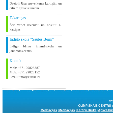
Dzejoļi Jūsu apsveikuma kartiņām un
citiem apsveikumiem
E-kartiņas
Šeit variet izveidot un nosūtīt E-
kartiņas
Indigo skola "Saules Bērni"
Indīgo bērnu internātskola un
jaunrades centrs
Kontakti
Mob: +371 29828387
Mob: +371 29828152
Email: info@eurika.lv
htt
OLIMPISKAIS CENTRS VE
Meditācijas
|
Meditācijas
|
Kartiņu Druka
|
Apsveikum