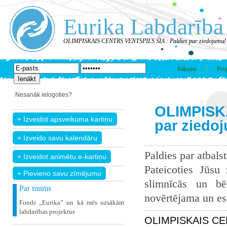
Eurika Labdarība
OLIMPISKAIS CENTRS VENTSPILS SIA : Paldies par ziedojumu!
Sākums
Proj
Nesanāk ielogoties?
OLIMPISKA
par ziedo
Paldies par atbals
Pateicoties Jūsu
+ Pievieno savu zīmējumu
slimnīcās un bē
Par mums
novērtējama un esam
Fonds „Eurika” un kā mēs uzsākām
labdarības projektus
OLIMPISKAIS CEN