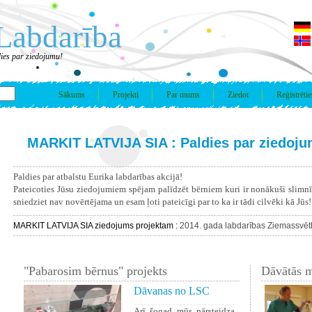
Labdarība
es par ziedojumu!
Sākums
Projekti
Par mums
Ziedot
Reģistrētie
MARKIT LATVIJA SIA : Paldies par ziedoju
Paldies par atbalstu Eurika labdarības akcijā!
Pateicoties Jūsu ziedojumiem spējam palīdzēt bērniem kuri ir nonākuši slimn
sniedziet nav novērtējama un esam ļoti pateicīgi par to ka ir tādi cilvēki kā Jūs!
MARKIT LATVIJA SIA ziedojums projektam :
2014. gada labdarības Ziemassvētk
"Pabarosim bērnus" projekts
Dāvātās m
Dāvanas no LSC
Arī šogad mūs pārsteidza