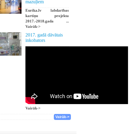
mazuļiem
Eurika.lv labdarības
kartiņu projekta
2017.-2018.gada ...
Vairāk->
2017. gadā dāvātais
inkobators
Vairāk->
Vairāk->