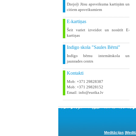
Dzejoļi Jūsu apsveikuma kartiņām un
citiem apsveikumiem
E-kartiņas
Šeit variet izveidot un nosūtīt E-
kartiņas
Indigo skola "Saules Bērni"
Indīgo bērnu internātskola un
jaunrades centrs
Kontakti
Mob: +371 29828387
Mob: +371 29828152
Email: info@eurika.lv
Meditācijas
|
Medit