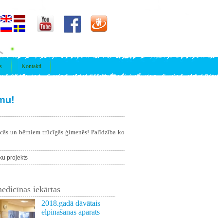
s
Kontakti
mu!
īcās un bērniem trūcīgās ģimenēs! Palīdzība ko
u projekts
edicīnas iekārtas
2018.gadā dāvātais
elpināšanas aparāts