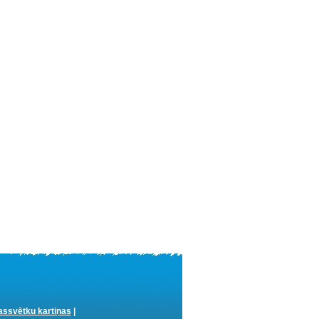
ssvētku kartiņas
|