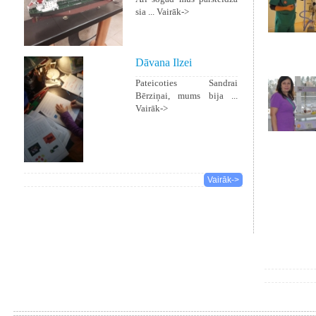
sia ...
Vairāk->
Dāvana Ilzei
Pateicoties Sandrai
Bērziņai, mums bija ...
Vairāk->
Vairāk->