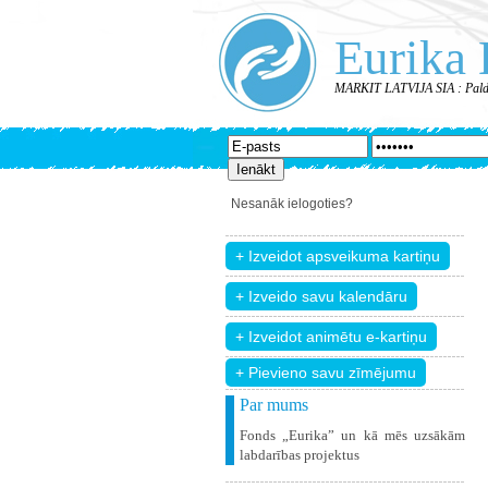
Eurika 
MARKIT LATVIJA SIA : Paldi
Nesanāk ielogoties?
+ Pievieno savu zīmējumu
Par mums
Fonds „Eurika” un kā mēs uzsākām
labdarības projektus