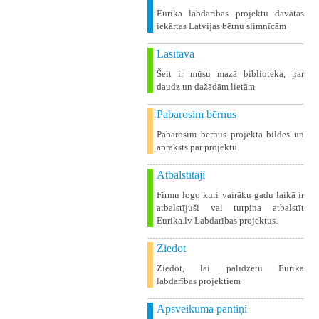
Eurika labdarības projektu dāvātās
iekārtas Latvijas bērnu slimnīcām
Lasītava
Šeit ir mūsu mazā biblioteka, par
daudz un dažādām lietām
Pabarosim bērnus
Pabarosim bērnus projekta bildes un
apraksts par projektu
Atbalstītāji
Firmu logo kuri vairāku gadu laikā ir
atbalstījuši vai turpina atbalstīt
Eurika.lv Labdarības projektus.
Ziedot
Ziedot, lai palīdzētu Eurika
labdarības projektiem
Apsveikuma pantiņi