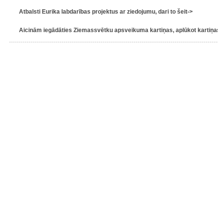
Atbalsti Eurika labdarības projektus ar ziedojumu, dari to šeit->
Aicinām iegādāties Ziemassvētku apsveikuma kartiņas, aplūkot kartiņas 