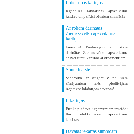
Labdarības kartiņas
Iegādājies labdarības apsveikuma
kartiņu un palīdzi bērniem slimnīcās
Ar rokām darinātas
Ziemassvētku apsveikuma
kartiņas
Jaunums! Piedāvājam ar rokām
darinātas Ziemassvētku apsveikuma
apsveikumu kartiņas ar ornamentiem!
Smiekli ārstē!
Sadarbībā ar origami.lv no šiem
zīmējumiem mēs piedāvājam
izgatavot labdarīgas dāvanas!
E kartiņas
Eurika piedāvā uzņēmumiem izveidot
flash elektroniskās apsveikuma
kartiņas
Dāvātās iekārtas slimnīcām