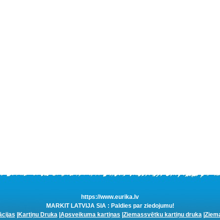
https://www.eurika.lv
MARKIT LATVIJA SIA : Paldies par ziedojumu!
ācijas
|
Kartiņu Druka
|
Apsveikuma kartiņas
|
Ziemassvētku kartiņu druka
|
Ziema