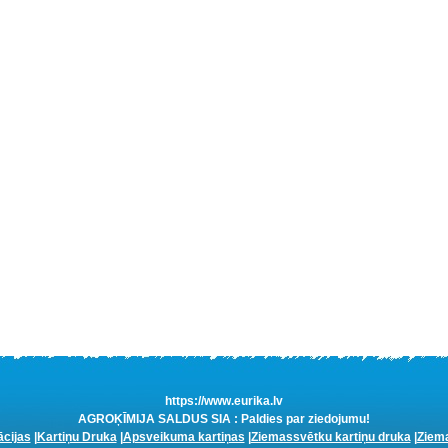
https://www.eurika.lv
AGROĶĪMIJA SALDUS SIA : Paldies par ziedojumu!
ācijas
|
Kartiņu Druka
|
Apsveikuma kartiņas
|
Ziemassvētku kartiņu druka
|
Ziema