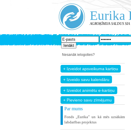
Eurika 
AGROĶĪMIJA SALDUS SIA : P
Nesanāk ielogoties?
+ Pievieno savu zīmējumu
Par mums
Fonds „Eurika” un kā mēs uzsākām
labdarības projektus