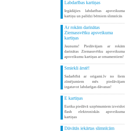
Labdarības kartiņas
Iegādājies labdarības apsveikuma
kartiņu un palīdzi bērniem slimnīcās
Ar rokām darinātas
Ziemassvētku apsveikuma
kartiņas
Jaunums! Piedāvājam ar rokām
darinātas Ziemassvētku apsveikuma
apsveikumu kartiņas ar ornamentiem!
Smiekli ārstē!
Sadarbībā ar origami.lv no šiem
zīmējumiem mēs piedāvājam
izgatavot labdarīgas dāvanas!
E kartiņas
Eurika piedāvā uzņēmumiem izveidot
flash elektroniskās apsveikuma
kartiņas
Dāvātās iekārtas slimnīcām