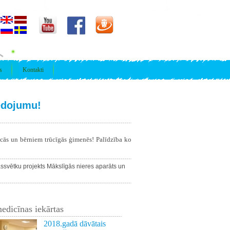
s
Kontakti
edojumu!
īcās un bērniem trūcīgās ģimenēs! Palīdzība ko
ssvētku projekts
Mākslīgās nieres aparāts un
edicīnas iekārtas
2018.gadā dāvātais