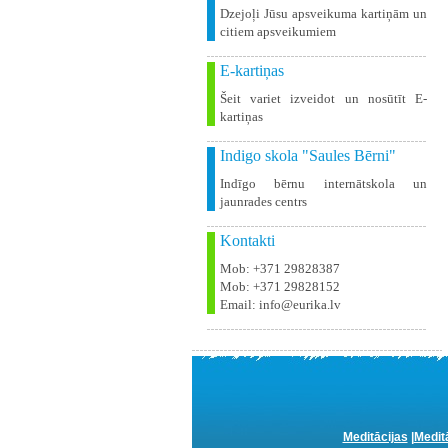
Dzejoļi Jūsu apsveikuma kartiņām un
citiem apsveikumiem
E-kartiņas
Šeit variet izveidot un nosūtīt E-
kartiņas
Indigo skola "Saules Bērni"
Indīgo bērnu internātskola un
jaunrades centrs
Kontakti
Mob: +371 29828387
Mob: +371 29828152
Email: info@eurika.lv
Meditācijas
|
Medit