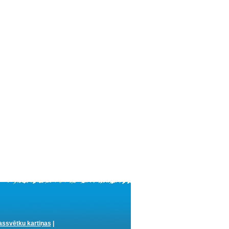
ssvētku kartiņas
|