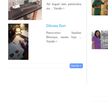
Arī šogad mūs pārsteidza
sia ...
Vairāk->
Dāvana Ilzei
Pateicoties Sandrai
Bērziņai, mums bija ...
Vairāk->
Vairāk->