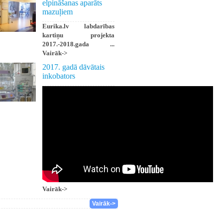
elpināšanas aparāts
mazuļiem
Eurika.lv labdarības
kartiņu projekta
2017.-2018.gada ...
Vairāk->
2017. gadā dāvātais
inkobators
Vairāk->
Vairāk->