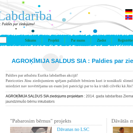
Labdarība
aldies par ziedojumu!
Sākums
Projekti
Par mums
Ziedot
Reģistrētie
AGROĶĪMIJA SALDUS SIA : Paldies par zi
Paldies par atbalstu Eurika labdarības akcijā!
Pateicoties Jūsu ziedojumiem spējam palīdzēt bērniem kuri ir nonākuši slimn
sniedziet nav novērtējama un esam ļoti pateicīgi par to ka ir tādi cilvēki kā Jūs!
AGROĶĪMIJA SALDUS SIA ziedojums projektam :
2014. gada labdarības Ziema
jaundzimušo bērnu inkubators
"Pabarosim bērnus" projekts
Dāvātās m
Dāvanas no LSC