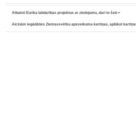
Atbalsti Eurika labdarības projektus ar ziedojumu, dari to šeit->
Aicinām iegādāties Ziemassvētku apsveikuma kartiņas, aplūkot kartiņas 