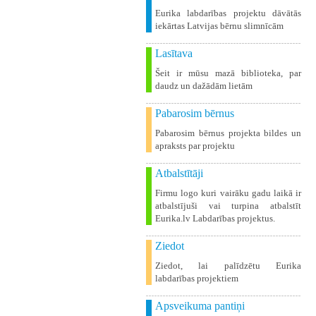
Eurika labdarības projektu dāvātās
iekārtas Latvijas bērnu slimnīcām
Lasītava
Šeit ir mūsu mazā biblioteka, par
daudz un dažādām lietām
Pabarosim bērnus
Pabarosim bērnus projekta bildes un
apraksts par projektu
Atbalstītāji
Firmu logo kuri vairāku gadu laikā ir
atbalstījuši vai turpina atbalstīt
Eurika.lv Labdarības projektus.
Ziedot
Ziedot, lai palīdzētu Eurika
labdarības projektiem
Apsveikuma pantiņi