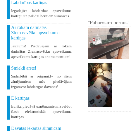
Labdarības kartiņas
Iegādājies labdarības apsveikuma
kartiņu un palīdzi bērniem slimnīcās
"Pabarosim bērnus" 
Ar rokām darinātas
Ziemassvētku apsveikuma
kartiņas
Jaunums! Piedāvājam ar rokām
darinātas Ziemassvētku apsveikuma
apsveikumu kartiņas ar ornamentiem!
Smiekli ārstē!
Sadarbībā ar origami.lv no šiem
zīmējumiem mēs piedāvājam
izgatavot labdarīgas dāvanas!
E kartiņas
Eurika piedāvā uzņēmumiem izveidot
flash elektroniskās apsveikuma
kartiņas
Dāvātās iekārtas slimnīcām