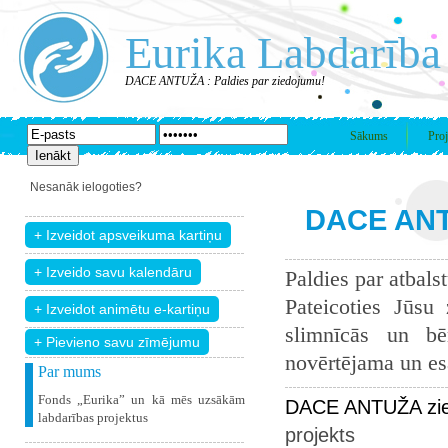
Eurika Labdarība
DACE ANTUŽA : Paldies par ziedojumu!
Sākums
Proj
Nesanāk ielogoties?
DACE ANTU
Paldies par atbals
Pateicoties Jūsu
slimnīcās un bē
+ Pievieno savu zīmējumu
novērtējama un esam
Par mums
Fonds „Eurika” un kā mēs uzsākām
DACE ANTUŽA zie
labdarības projektus
projekts