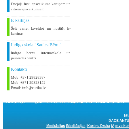
Dzejoļi Jūsu apsveikuma kartiņām un
citiem apsveikumiem
E-kartiņas
Šeit variet izveidot un nosūtīt E-
kartiņas
Indigo skola "Saules Bērni"
Indīgo bērnu internātskola un
jaunrades centrs
Kontakti
Mob: +371 29828387
Mob: +371 29828152
Email: info@eurika.lv
htt
DACE ANTUŽA
Meditācijas
|
Meditācijas
|
Kartiņu Druka
|
Apsveikum