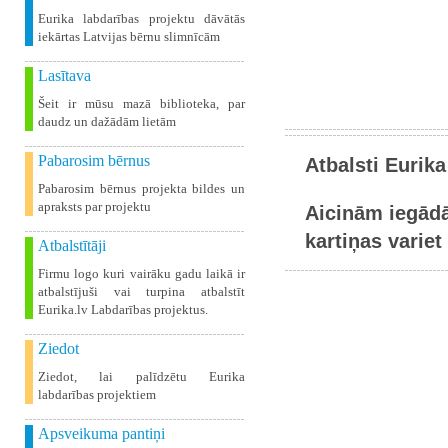
Eurika labdarības projektu dāvātās
iekārtas Latvijas bērnu slimnīcām
Lasītava
Šeit ir mūsu mazā biblioteka, par
daudz un dažādām lietām
Pabarosim bērnus
Atbalsti Eurika
Pabarosim bērnus projekta bildes un
apraksts par projektu
Aicinām iegādā
kartiņas variet 
Atbalstītāji
Firmu logo kuri vairāku gadu laikā ir
atbalstījuši vai turpina atbalstīt
Eurika.lv Labdarības projektus.
Ziedot
Ziedot, lai palīdzētu Eurika
labdarības projektiem
Apsveikuma pantiņi