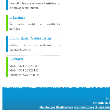
Dzejoļi Jūsu apsveikuma kartiņām un
citiem apsveikumiem
E-kartiņas
Šeit variet izveidot un nosūtīt E-
kartiņas
Indigo skola "Saules Bērni"
Indīgo bērnu internātskola un
jaunrades centrs
Kontakti
Mob: +371 29828387
Mob: +371 29828152
Email: info@eurika.lv
htt
VIADUKTS SI
Meditācijas
|
Meditācijas
|
Kartiņu Druka
|
Apsveikum