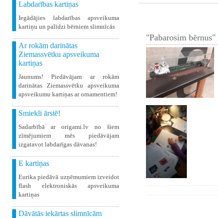
Labdarības kartiņas
Iegādājies labdarības apsveikuma
kartiņu un palīdzi bērniem slimnīcās
"Pabarosim bērnus" 
Ar rokām darinātas
Ziemassvētku apsveikuma
kartiņas
Jaunums! Piedāvājam ar rokām
darinātas Ziemassvētku apsveikuma
apsveikumu kartiņas ar ornamentiem!
Smiekli ārstē!
Sadarbībā ar origami.lv no šiem
zīmējumiem mēs piedāvājam
izgatavot labdarīgas dāvanas!
E kartiņas
Eurika piedāvā uzņēmumiem izveidot
flash elektroniskās apsveikuma
kartiņas
Dāvātās iekārtas slimnīcām