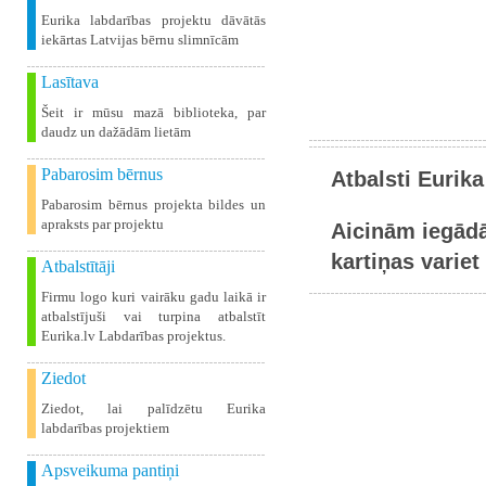
Eurika labdarības projektu dāvātās
iekārtas Latvijas bērnu slimnīcām
Lasītava
Šeit ir mūsu mazā biblioteka, par
daudz un dažādām lietām
Pabarosim bērnus
Atbalsti Eurika
Pabarosim bērnus projekta bildes un
apraksts par projektu
Aicinām iegādā
kartiņas variet 
Atbalstītāji
Firmu logo kuri vairāku gadu laikā ir
atbalstījuši vai turpina atbalstīt
Eurika.lv Labdarības projektus.
Ziedot
Ziedot, lai palīdzētu Eurika
labdarības projektiem
Apsveikuma pantiņi