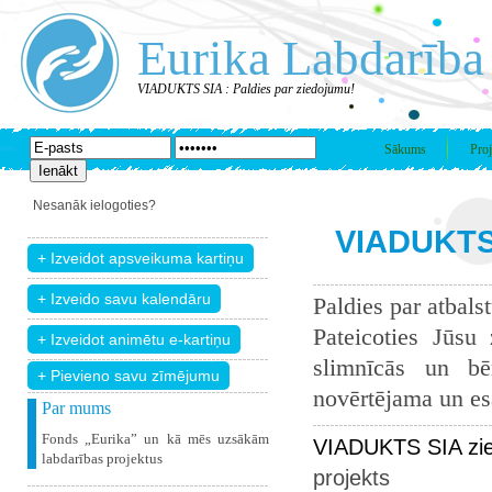
Eurika Labdarība
VIADUKTS SIA : Paldies par ziedojumu!
Sākums
Proj
Nesanāk ielogoties?
VIADUKTS 
Paldies par atbals
Pateicoties Jūsu
slimnīcās un bē
+ Pievieno savu zīmējumu
novērtējama un esam
Par mums
Fonds „Eurika” un kā mēs uzsākām
VIADUKTS SIA zie
labdarības projektus
projekts