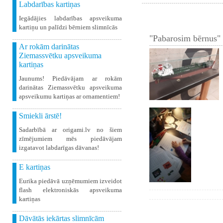
Labdarības kartiņas
Iegādājies labdarības apsveikuma
kartiņu un palīdzi bērniem slimnīcās
"Pabarosim bērnus" 
Ar rokām darinātas
Ziemassvētku apsveikuma
kartiņas
Jaunums! Piedāvājam ar rokām
darinātas Ziemassvētku apsveikuma
apsveikumu kartiņas ar ornamentiem!
Smiekli ārstē!
Sadarbībā ar origami.lv no šiem
zīmējumiem mēs piedāvājam
izgatavot labdarīgas dāvanas!
E kartiņas
Eurika piedāvā uzņēmumiem izveidot
flash elektroniskās apsveikuma
kartiņas
Dāvātās iekārtas slimnīcām