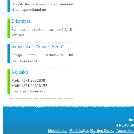
Dzejoļi Jūsu apsveikuma kartiņām un
citiem apsveikumiem
E-kartiņas
Šeit variet izveidot un nosūtīt E-
kartiņas
Indigo skola "Saules Bērni"
Indīgo bērnu internātskola un
jaunrades centrs
Kontakti
Mob: +371 29828387
Mob: +371 29828152
Email: info@eurika.lv
htt
4 PLUS SIA
Meditācijas
|
Meditācijas
|
Kartiņu Druka
|
Apsveikum