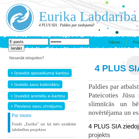
Eurika Labdarība
4 PLUS SIA : Paldies par ziedojumu!
Sākums
Proj
Nesanāk ielogoties?
4 PLUS SIA
Paldies par atbals
Pateicoties Jūsu
slimnīcās un bē
+ Pievieno savu zīmējumu
novērtējama un esam
Par mums
Fonds „Eurika” un kā mēs uzsākām
4 PLUS SIA ziedo
labdarības projektus
projekts