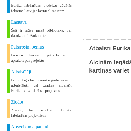
Eurika labdarības projektu dāvātās
iekārtas Latvijas bērnu slimnīcām
Lasītava
Šeit ir mūsu mazā biblioteka, par
daudz un dažādām lietām
Pabarosim bērnus
Atbalsti Eurika
Pabarosim bērnus projekta bildes un
apraksts par projektu
Aicinām iegādā
kartiņas variet 
Atbalstītāji
Firmu logo kuri vairāku gadu laikā ir
atbalstījuši vai turpina atbalstīt
Eurika.lv Labdarības projektus.
Ziedot
Ziedot, lai palīdzētu Eurika
labdarības projektiem
Apsveikuma pantiņi