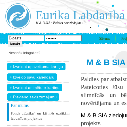
Eurika Labdarība
M & B SIA : Paldies par ziedojumu!
Sākums
Proj
Nesanāk ielogoties?
M & B SIA 
Paldies par atbals
Pateicoties Jūsu
slimnīcās un bē
+ Pievieno savu zīmējumu
novērtējama un esam
Par mums
Fonds „Eurika” un kā mēs uzsākām
M & B SIA ziedoj
labdarības projektus
projekts