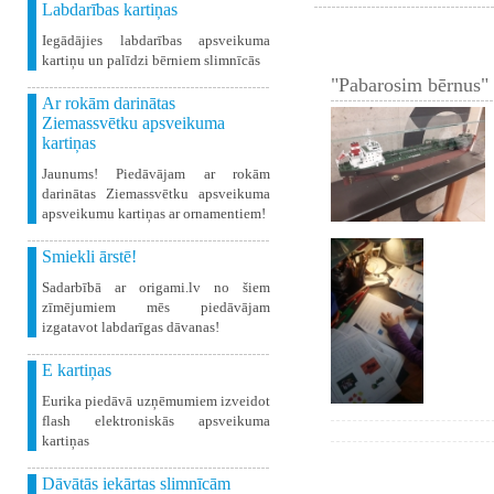
Labdarības kartiņas
Iegādājies labdarības apsveikuma
kartiņu un palīdzi bērniem slimnīcās
"Pabarosim bērnus" 
Ar rokām darinātas
Ziemassvētku apsveikuma
kartiņas
Jaunums! Piedāvājam ar rokām
darinātas Ziemassvētku apsveikuma
apsveikumu kartiņas ar ornamentiem!
Smiekli ārstē!
Sadarbībā ar origami.lv no šiem
zīmējumiem mēs piedāvājam
izgatavot labdarīgas dāvanas!
E kartiņas
Eurika piedāvā uzņēmumiem izveidot
flash elektroniskās apsveikuma
kartiņas
Dāvātās iekārtas slimnīcām