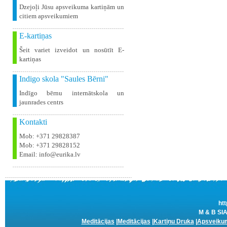
Dzejoļi Jūsu apsveikuma kartiņām un
citiem apsveikumiem
E-kartiņas
Šeit variet izveidot un nosūtīt E-
kartiņas
Indigo skola "Saules Bērni"
Indīgo bērnu internātskola un
jaunrades centrs
Kontakti
Mob: +371 29828387
Mob: +371 29828152
Email: info@eurika.lv
htt
M & B SIA
Meditācijas
|
Meditācijas
|
Kartiņu Druka
|
Apsveikum