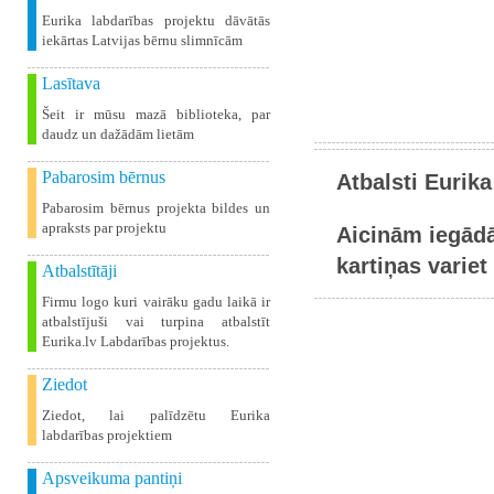
Eurika labdarības projektu dāvātās
iekārtas Latvijas bērnu slimnīcām
Lasītava
Šeit ir mūsu mazā biblioteka, par
daudz un dažādām lietām
Pabarosim bērnus
Atbalsti Eurika
Pabarosim bērnus projekta bildes un
apraksts par projektu
Aicinām iegādā
kartiņas variet 
Atbalstītāji
Firmu logo kuri vairāku gadu laikā ir
atbalstījuši vai turpina atbalstīt
Eurika.lv Labdarības projektus.
Ziedot
Ziedot, lai palīdzētu Eurika
labdarības projektiem
Apsveikuma pantiņi