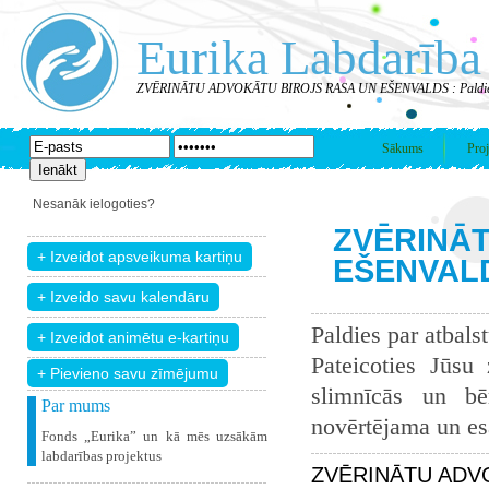
Eurika Labdarība
ZVĒRINĀTU ADVOKĀTU BIROJS RASA UN EŠENVALDS : Paldies
Sākums
Proj
Nesanāk ielogoties?
ZVĒRINĀ
EŠENVALDS
Paldies par atbals
Pateicoties Jūsu
+ Pievieno savu zīmējumu
slimnīcās un bē
Par mums
novērtējama un esam
Fonds „Eurika” un kā mēs uzsākām
labdarības projektus
ZVĒRINĀTU ADVO