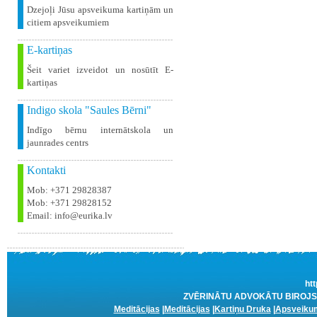
Dzejoļi Jūsu apsveikuma kartiņām un
citiem apsveikumiem
E-kartiņas
Šeit variet izveidot un nosūtīt E-
kartiņas
Indigo skola "Saules Bērni"
Indīgo bērnu internātskola un
jaunrades centrs
Kontakti
Mob: +371 29828387
Mob: +371 29828152
Email: info@eurika.lv
htt
ZVĒRINĀTU ADVOKĀTU BIROJS R
Meditācijas
|
Meditācijas
|
Kartiņu Druka
|
Apsveikum