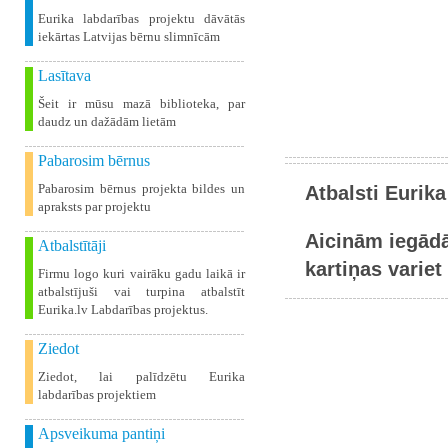
Eurika labdarības projektu dāvātās
iekārtas Latvijas bērnu slimnīcām
Lasītava
Šeit ir mūsu mazā biblioteka, par
daudz un dažādām lietām
Pabarosim bērnus
Pabarosim bērnus projekta bildes un
Atbalsti Eurika
apraksts par projektu
Aicinām iegādā
Atbalstītāji
kartiņas variet 
Firmu logo kuri vairāku gadu laikā ir
atbalstījuši vai turpina atbalstīt
Eurika.lv Labdarības projektus.
Ziedot
Ziedot, lai palīdzētu Eurika
labdarības projektiem
Apsveikuma pantiņi