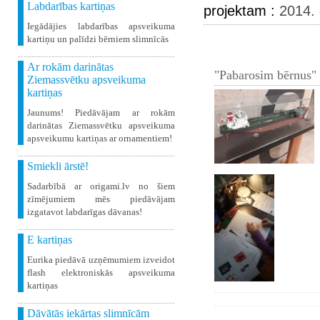
Labdarības kartiņas
projektam :
2014. 
Iegādājies labdarības apsveikuma
kartiņu un palīdzi bērniem slimnīcās
Ar rokām darinātas
"Pabarosim bērnus" 
Ziemassvētku apsveikuma
kartiņas
Jaunums! Piedāvājam ar rokām
darinātas Ziemassvētku apsveikuma
apsveikumu kartiņas ar ornamentiem!
Smiekli ārstē!
Sadarbībā ar origami.lv no šiem
zīmējumiem mēs piedāvājam
izgatavot labdarīgas dāvanas!
E kartiņas
Eurika piedāvā uzņēmumiem izveidot
flash elektroniskās apsveikuma
kartiņas
Dāvātās iekārtas slimnīcām