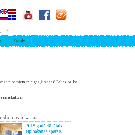
s
Kontakti
īcās un bērniem trūcīgās ģimenēs! Palīdzība ko
ērnu inkubators
edicīnas iekārtas
2018.gadā dāvātais
elpināšanas aparāts