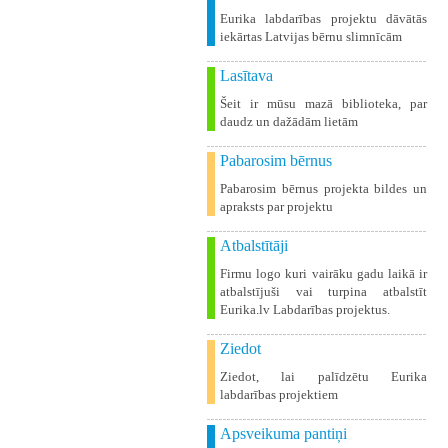
Eurika labdarības projektu dāvātās
iekārtas Latvijas bērnu slimnīcām
Lasītava
Šeit ir mūsu mazā biblioteka, par
daudz un dažādām lietām
Pabarosim bērnus
Pabarosim bērnus projekta bildes un
apraksts par projektu
Atbalstītāji
Firmu logo kuri vairāku gadu laikā ir
atbalstījuši vai turpina atbalstīt
Eurika.lv Labdarības projektus.
Ziedot
Ziedot, lai palīdzētu Eurika
labdarības projektiem
Apsveikuma pantiņi