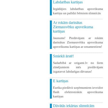
Labdarības kartiņas
Iegādājies labdarības apsveikuma
kartiņu un palīdzi bērniem slimnīcās
Ar rokām darinātas
Ziemassvētku apsveikuma
kartiņas
Jaunums! Piedāvājam ar rokām
darinātas Ziemassvētku apsveikuma
apsveikumu kartiņas ar ornamentiem!
Smiekli ārstē!
Sadarbībā ar origami.lv no šiem
zīmējumiem mēs piedāvājam
izgatavot labdarīgas dāvanas!
E kartiņas
Eurika piedāvā uzņēmumiem izveidot
flash elektroniskās apsveikuma
kartiņas
Dāvātās iekārtas slimnīcām