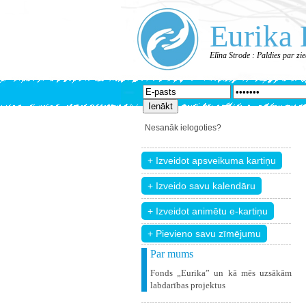
Eurika 
Elīna Strode : Paldies par z
Nesanāk ielogoties?
+ Pievieno savu zīmējumu
Par mums
Fonds „Eurika” un kā mēs uzsākām
labdarības projektus