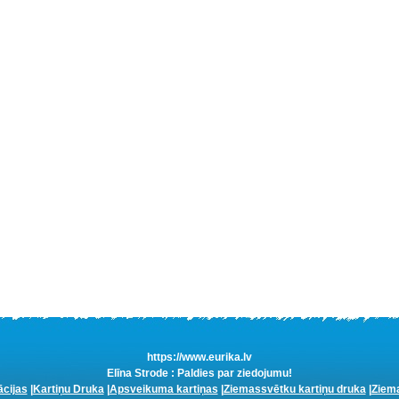
https://www.eurika.lv
Elīna Strode : Paldies par ziedojumu!
ācijas
|
Kartiņu Druka
|
Apsveikuma kartiņas
|
Ziemassvētku kartiņu druka
|
Ziema