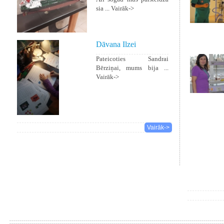
sia ...
Vairāk->
Dāvana Ilzei
Pateicoties Sandrai
Bērziņai, mums bija ...
Vairāk->
Vairāk->