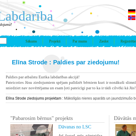
Labdarība
iedojumu!
Sākums
Projekti
Par mums
Ziedot
Reģistrētie
Elīna Strode : Paldies par ziedojumu!
Paldies par atbalstu Eurika labdarības akcijā!
Pateicoties Jūsu ziedojumiem spējam palīdzēt bērniem kuri ir nonākuši slimn
sniedziet nav novērtējama un esam ļoti pateicīgi par to ka ir tādi cilvēki kā Jūs!
Elīna Strode ziedojums projektam :
Mākslīgās nieres aparāts un jaundzimušo b
"Pabarosim bērnus" projekts
Dāvātās m
Dāvanas no LSC
Arī šogad mūs pārsteidza