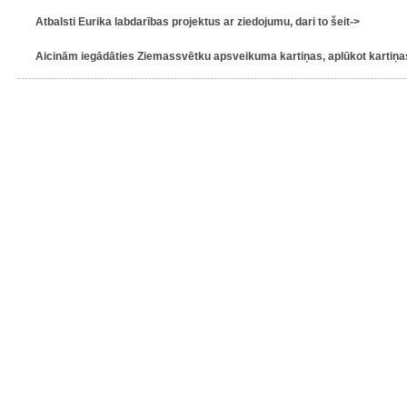
Atbalsti Eurika labdarības projektus ar ziedojumu, dari to šeit->
Aicinām iegādāties Ziemassvētku apsveikuma kartiņas, aplūkot kartiņas 