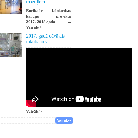
mazuļiem
Eurika.lv labdarības
kartiņu projekta
2017.-2018.gada ...
Vairāk->
2017. gadā dāvātais
inkobators
Vairāk->
Vairāk->