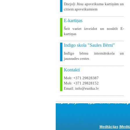
Dzejoļi Jūsu apsveikuma kartiņām un
citiem apsveikumiem
E-kartiņas
Šeit variet izveidot un nosūtīt E-
kartiņas
Indigo skola "Saules Bērni"
Indīgo bērnu internātskola un
jaunrades centrs
Kontakti
Mob: +371 29828387
Mob: +371 29828152
Email: info@eurika.lv
Meditācijas
|
Medit