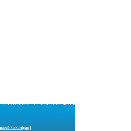
ssvētku kartiņas
|