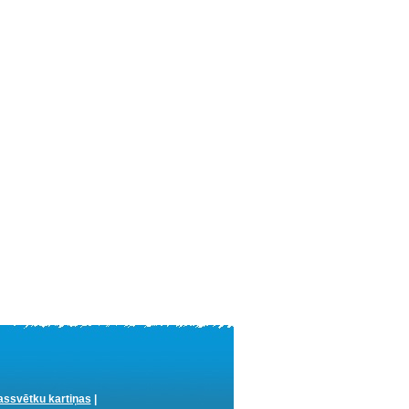
ssvētku kartiņas
|