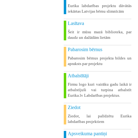
Eurika labdarības projektu dāvātās
iekārtas Latvijas bērnu slimnīcām
Lasītava
Šeit ir mūsu mazā biblioteka, par
daudz un dažādām lietām
Pabarosim bērnus
Pabarosim bērnus projekta bildes un
apraksts par projektu
Atbalstītāji
Firmu logo kuri vairāku gadu laikā ir
atbalstījuši vai turpina atbalstīt
Eurika.lv Labdarības projektus.
Ziedot
Ziedot, lai palīdzētu Eurika
labdarības projektiem
Apsveikuma pantiņi