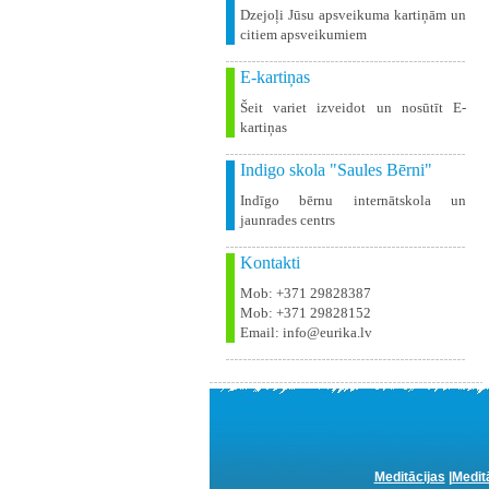
Dzejoļi Jūsu apsveikuma kartiņām un
citiem apsveikumiem
E-kartiņas
Šeit variet izveidot un nosūtīt E-
kartiņas
Indigo skola "Saules Bērni"
Indīgo bērnu internātskola un
jaunrades centrs
Kontakti
Mob: +371 29828387
Mob: +371 29828152
Email: info@eurika.lv
Meditācijas
|
Medit