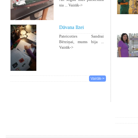
sia ...
Vairāk->
Dāvana Ilzei
Pateicoties Sandrai
Bērziņai, mums bija ...
Vairāk->
Vairāk->