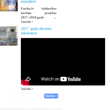
mazuļiem
Eurika.lv labdarības
kartiņu projekta
2017.-2018.gada ...
Vairāk->
2017. gadā dāvātais
inkobators
Vairāk->
Vairāk->