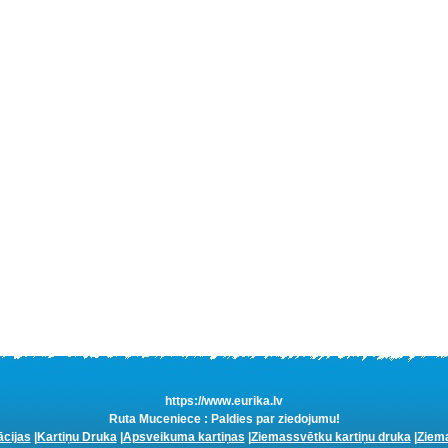
https://www.eurika.lv
Ruta Muceniece : Paldies par ziedojumu!
ācijas
|
Kartiņu Druka
|
Apsveikuma kartiņas
|
Ziemassvētku kartiņu druka
|
Ziema