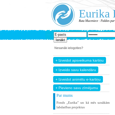
Eurika 
Ruta Muceniece : Paldies par
Nesanāk ielogoties?
+ Pievieno savu zīmējumu
Par mums
Fonds „Eurika” un kā mēs uzsākām
labdarības projektus