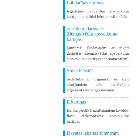
Labdarības kartiņas
Iegādājies labdarības apsveikuma
kartiņu un palīdzi bērniem slimnīcās
Ar rokām darinātas
Ziemassvētku apsveikuma
kartiņas
Jaunums! Piedāvājam ar rokām
darinātas Ziemassvētku apsveikuma
apsveikumu kartiņas ar ornamentiem!
Smiekli ārstē!
Sadarbībā ar origami.lv no šiem
zīmējumiem mēs piedāvājam
izgatavot labdarīgas dāvanas!
E kartiņas
Eurika piedāvā uzņēmumiem izveidot
flash elektroniskās apsveikuma
kartiņas
Dāvātās iekārtas slimnīcām