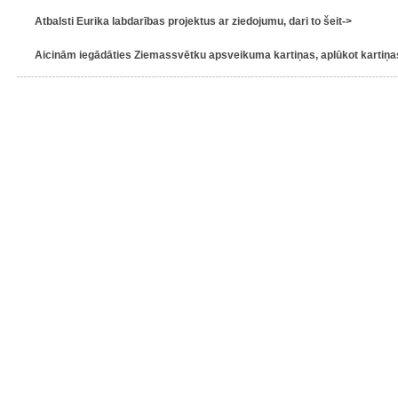
Atbalsti Eurika labdarības projektus ar ziedojumu, dari to šeit->
Aicinām iegādāties Ziemassvētku apsveikuma kartiņas, aplūkot kartiņas 