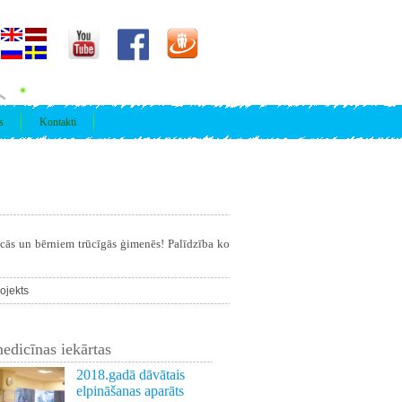
s
Kontakti
īcās un bērniem trūcīgās ģimenēs! Palīdzība ko
ojekts
edicīnas iekārtas
2018.gadā dāvātais
elpināšanas aparāts