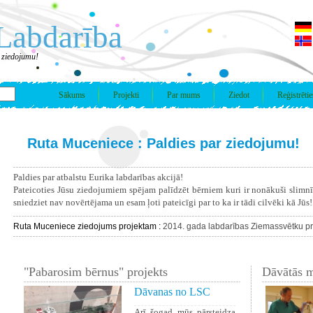
Labdarība
 ziedojumu!
Sākums
Projekti
Par mums
Ziedot
Reģistrētie
Ruta Muceniece : Paldies par ziedojumu!
Paldies par atbalstu Eurika labdarības akcijā!
Pateicoties Jūsu ziedojumiem spējam palīdzēt bērniem kuri ir nonākuši slimn
sniedziet nav novērtējama un esam ļoti pateicīgi par to ka ir tādi cilvēki kā Jūs!
Ruta Muceniece ziedojums projektam :
2014. gada labdarības Ziemassvētku pr
"Pabarosim bērnus" projekts
Dāvātās m
Dāvanas no LSC
Arī šogad mūs pārsteidza