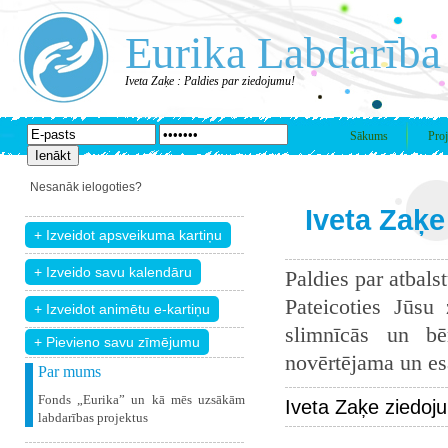
Eurika Labdarība
Iveta Zaķe : Paldies par ziedojumu!
Sākums
Proj
Nesanāk ielogoties?
Iveta Zaķe
Paldies par atbals
Pateicoties Jūsu
slimnīcās un bē
+ Pievieno savu zīmējumu
novērtējama un esam
Par mums
Fonds „Eurika” un kā mēs uzsākām
Iveta Zaķe ziedoj
labdarības projektus