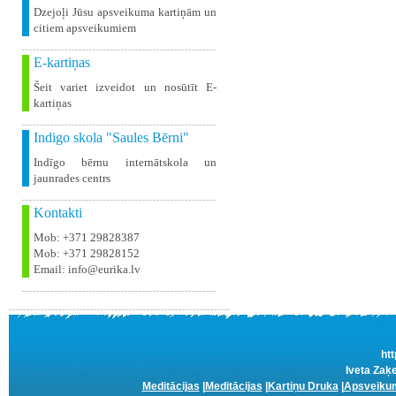
Dzejoļi Jūsu apsveikuma kartiņām un
citiem apsveikumiem
E-kartiņas
Šeit variet izveidot un nosūtīt E-
kartiņas
Indigo skola "Saules Bērni"
Indīgo bērnu internātskola un
jaunrades centrs
Kontakti
Mob: +371 29828387
Mob: +371 29828152
Email: info@eurika.lv
htt
Iveta Zaķe
Meditācijas
|
Meditācijas
|
Kartiņu Druka
|
Apsveikum