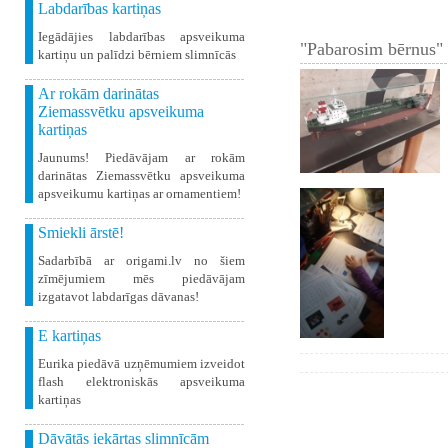
Labdarības kartiņas
Iegādājies labdarības apsveikuma
"Pabarosim bērnus" 
kartiņu un palīdzi bērniem slimnīcās
Ar rokām darinātas
Ziemassvētku apsveikuma
kartiņas
Jaunums! Piedāvājam ar rokām
darinātas Ziemassvētku apsveikuma
apsveikumu kartiņas ar ornamentiem!
Smiekli ārstē!
Sadarbībā ar origami.lv no šiem
zīmējumiem mēs piedāvājam
izgatavot labdarīgas dāvanas!
E kartiņas
Eurika piedāvā uzņēmumiem izveidot
flash elektroniskās apsveikuma
kartiņas
Dāvātās iekārtas slimnīcām