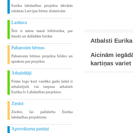
Eurika labdarības projektu dāvātās
iekārtas Latvijas bērnu slimnīcām
Lasītava
Šeit ir mūsu mazā biblioteka, par
daudz un dažādām lietām
Atbalsti Eurika
Pabarosim bērnus
Aicinām iegādā
Pabarosim bērnus projekta bildes un
apraksts par projektu
kartiņas variet 
Atbalstītāji
Firmu logo kuri vairāku gadu laikā ir
atbalstījuši vai turpina atbalstīt
Eurika.lv Labdarības projektus.
Ziedot
Ziedot, lai palīdzētu Eurika
labdarības projektiem
Apsveikuma pantiņi