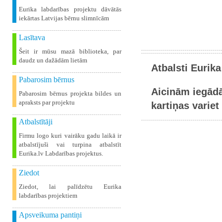
Eurika labdarības projektu dāvātās
iekārtas Latvijas bērnu slimnīcām
Lasītava
Šeit ir mūsu mazā biblioteka, par
daudz un dažādām lietām
Atbalsti Eurika
Pabarosim bērnus
Aicinām iegādā
Pabarosim bērnus projekta bildes un
apraksts par projektu
kartiņas variet 
Atbalstītāji
Firmu logo kuri vairāku gadu laikā ir
atbalstījuši vai turpina atbalstīt
Eurika.lv Labdarības projektus.
Ziedot
Ziedot, lai palīdzētu Eurika
labdarības projektiem
Apsveikuma pantiņi