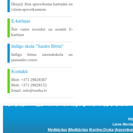
Dzejoļi Jūsu apsveikuma kartiņām un
citiem apsveikumiem
E-kartiņas
Šeit variet izveidot un nosūtīt E-
kartiņas
Indigo skola "Saules Bērni"
Indīgo bērnu internātskola un
jaunrades centrs
Kontakti
Mob: +371 29828387
Mob: +371 29828152
Email: info@eurika.lv
htt
Liene Merda
Meditācijas
|
Meditācijas
|
Kartiņu Druka
|
Apsveikum