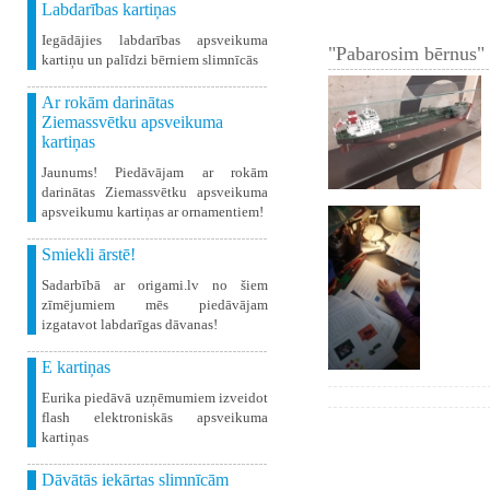
Labdarības kartiņas
Iegādājies labdarības apsveikuma
"Pabarosim bērnus" 
kartiņu un palīdzi bērniem slimnīcās
Ar rokām darinātas
Ziemassvētku apsveikuma
kartiņas
Jaunums! Piedāvājam ar rokām
darinātas Ziemassvētku apsveikuma
apsveikumu kartiņas ar ornamentiem!
Smiekli ārstē!
Sadarbībā ar origami.lv no šiem
zīmējumiem mēs piedāvājam
izgatavot labdarīgas dāvanas!
E kartiņas
Eurika piedāvā uzņēmumiem izveidot
flash elektroniskās apsveikuma
kartiņas
Dāvātās iekārtas slimnīcām