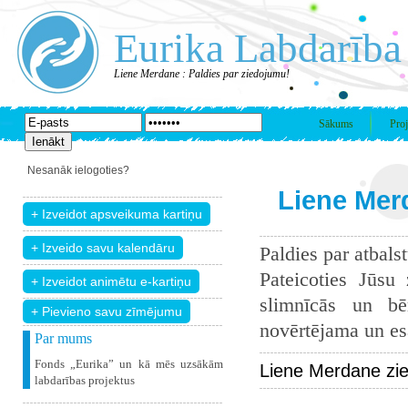
Eurika Labdarība
Liene Merdane : Paldies par ziedojumu!
Sākums
Proj
Nesanāk ielogoties?
Liene Mer
Paldies par atbals
Pateicoties Jūsu
slimnīcās un bē
+ Pievieno savu zīmējumu
novērtējama un esam
Par mums
Fonds „Eurika” un kā mēs uzsākām
Liene Merdane zi
labdarības projektus