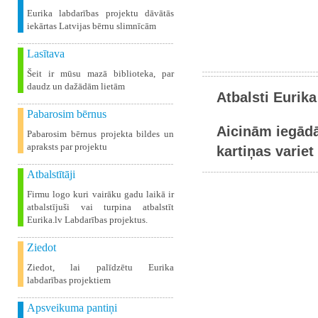
Eurika labdarības projektu dāvātās
iekārtas Latvijas bērnu slimnīcām
Lasītava
Šeit ir mūsu mazā biblioteka, par
daudz un dažādām lietām
Atbalsti Eurika
Pabarosim bērnus
Aicinām iegādā
Pabarosim bērnus projekta bildes un
apraksts par projektu
kartiņas variet 
Atbalstītāji
Firmu logo kuri vairāku gadu laikā ir
atbalstījuši vai turpina atbalstīt
Eurika.lv Labdarības projektus.
Ziedot
Ziedot, lai palīdzētu Eurika
labdarības projektiem
Apsveikuma pantiņi