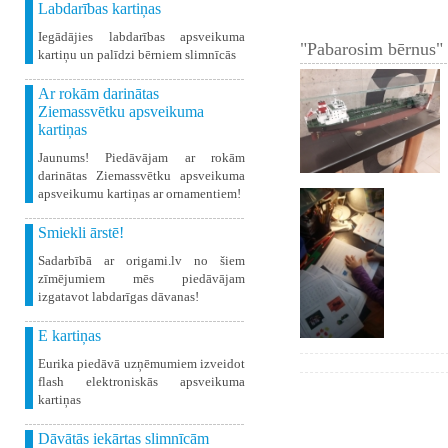
Labdarības kartiņas
Iegādājies labdarības apsveikuma
"Pabarosim bērnus" 
kartiņu un palīdzi bērniem slimnīcās
Ar rokām darinātas
Ziemassvētku apsveikuma
kartiņas
Jaunums! Piedāvājam ar rokām
darinātas Ziemassvētku apsveikuma
apsveikumu kartiņas ar ornamentiem!
Smiekli ārstē!
Sadarbībā ar origami.lv no šiem
zīmējumiem mēs piedāvājam
izgatavot labdarīgas dāvanas!
E kartiņas
Eurika piedāvā uzņēmumiem izveidot
flash elektroniskās apsveikuma
kartiņas
Dāvātās iekārtas slimnīcām