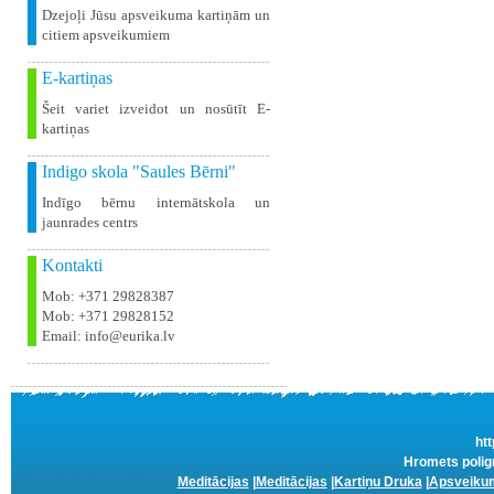
Dzejoļi Jūsu apsveikuma kartiņām un
citiem apsveikumiem
E-kartiņas
Šeit variet izveidot un nosūtīt E-
kartiņas
Indigo skola "Saules Bērni"
Indīgo bērnu internātskola un
jaunrades centrs
Kontakti
Mob: +371 29828387
Mob: +371 29828152
Email: info@eurika.lv
htt
Hromets poligr
Meditācijas
|
Meditācijas
|
Kartiņu Druka
|
Apsveikum