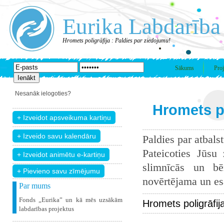
Eurika Labdarība
Hromets poligrāfija : Paldies par ziedojumu!
Sākums
Proj
Nesanāk ielogoties?
Hromets po
Paldies par atbals
Pateicoties Jūsu
slimnīcās un bē
+ Pievieno savu zīmējumu
novērtējama un esam
Par mums
Fonds „Eurika” un kā mēs uzsākām
Hromets poligrāfij
labdarības projektus