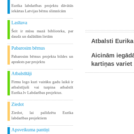
Eurika labdarības projektu dāvātās
iekārtas Latvijas bērnu slimnīcām
Lasītava
Šeit ir mūsu mazā biblioteka, par
daudz un dažādām lietām
Atbalsti Eurika
Pabarosim bērnus
Aicinām iegādā
Pabarosim bērnus projekta bildes un
apraksts par projektu
kartiņas variet 
Atbalstītāji
Firmu logo kuri vairāku gadu laikā ir
atbalstījuši vai turpina atbalstīt
Eurika.lv Labdarības projektus.
Ziedot
Ziedot, lai palīdzētu Eurika
labdarības projektiem
Apsveikuma pantiņi