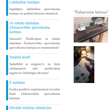
Labdarības kartiņas
Iegādājies labdarības apsveikuma
"Pabarosim bērnus" 
kartiņu un palīdzi bērniem slimnīcās
Ar rokām darinātas
Ziemassvētku apsveikuma
kartiņas
Jaunums! Piedāvājam ar rokām
darinātas Ziemassvētku apsveikuma
apsveikumu kartiņas ar ornamentiem!
Smiekli ārstē!
Sadarbībā ar origami.lv no šiem
zīmējumiem mēs piedāvājam
izgatavot labdarīgas dāvanas!
E kartiņas
Eurika piedāvā uzņēmumiem izveidot
flash elektroniskās apsveikuma
kartiņas
Dāvātās iekārtas slimnīcām