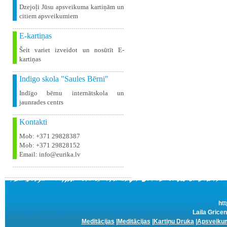
Dzejoļi Jūsu apsveikuma kartiņām un
citiem apsveikumiem
E-kartiņas
Šeit variet izveidot un nosūtīt E-
kartiņas
Indigo skola "Saules Bērni"
Indīgo bērnu internātskola un
jaunrades centrs
Kontakti
Mob: +371 29828387
Mob: +371 29828152
Email: info@eurika.lv
htt
Laila Gricen
Meditācijas
|
Meditācijas
|
Kartiņu Druka
|
Apsveikum