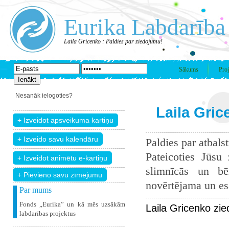
Eurika Labdarība
Laila Gricenko : Paldies par ziedojumu!
Sākums
Proj
Nesanāk ielogoties?
Laila Gric
Paldies par atbals
Pateicoties Jūsu
slimnīcās un bē
+ Pievieno savu zīmējumu
novērtējama un esam
Par mums
Fonds „Eurika” un kā mēs uzsākām
Laila Gricenko zi
labdarības projektus