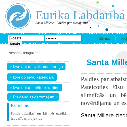
Eurika Labdarība
Santa Millere : Paldies par ziedojumu!
Sākums
Proj
Nesanāk ielogoties?
Santa Mill
Paldies par atbals
Pateicoties Jūsu
slimnīcās un bē
+ Pievieno savu zīmējumu
novērtējama un esam
Par mums
Fonds „Eurika” un kā mēs uzsākām
Santa Millere zie
labdarības projektus