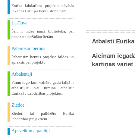
Eurika labdarības projektu dāvātās
iekārtas Latvijas bērnu slimnīcām
Lasītava
Šeit ir mūsu mazā biblioteka, par
daudz un dažādām lietām
Atbalsti Eurika
Pabarosim bērnus
Aicinām iegādā
Pabarosim bērnus projekta bildes un
apraksts par projektu
kartiņas variet 
Atbalstītāji
Firmu logo kuri vairāku gadu laikā ir
atbalstījuši vai turpina atbalstīt
Eurika.lv Labdarības projektus.
Ziedot
Ziedot, lai palīdzētu Eurika
labdarības projektiem
Apsveikuma pantiņi