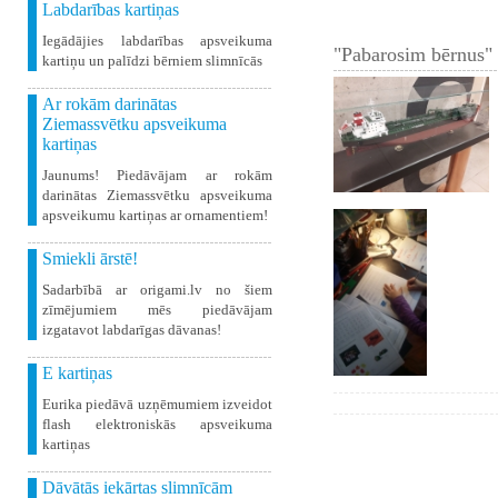
Labdarības kartiņas
Iegādājies labdarības apsveikuma
"Pabarosim bērnus" 
kartiņu un palīdzi bērniem slimnīcās
Ar rokām darinātas
Ziemassvētku apsveikuma
kartiņas
Jaunums! Piedāvājam ar rokām
darinātas Ziemassvētku apsveikuma
apsveikumu kartiņas ar ornamentiem!
Smiekli ārstē!
Sadarbībā ar origami.lv no šiem
zīmējumiem mēs piedāvājam
izgatavot labdarīgas dāvanas!
E kartiņas
Eurika piedāvā uzņēmumiem izveidot
flash elektroniskās apsveikuma
kartiņas
Dāvātās iekārtas slimnīcām