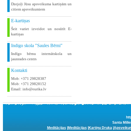
Dzejoļi Jūsu apsveikuma kartiņām un
citiem apsveikumiem
E-kartiņas
Šeit variet izveidot un nosūtīt E-
kartiņas
Indigo skola "Saules Bērni"
Indīgo bērnu internātskola un
jaunrades centrs
Kontakti
Mob: +371 29828387
Mob: +371 29828152
Email: info@eurika.lv
htt
Santa Mille
Meditācijas
|
Meditācijas
|
Kartiņu Druka
|
Apsveikum