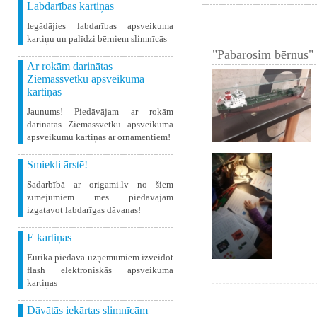
Labdarības kartiņas
Iegādājies labdarības apsveikuma
kartiņu un palīdzi bērniem slimnīcās
"Pabarosim bērnus" 
Ar rokām darinātas
Ziemassvētku apsveikuma
kartiņas
Jaunums! Piedāvājam ar rokām
darinātas Ziemassvētku apsveikuma
apsveikumu kartiņas ar ornamentiem!
Smiekli ārstē!
Sadarbībā ar origami.lv no šiem
zīmējumiem mēs piedāvājam
izgatavot labdarīgas dāvanas!
E kartiņas
Eurika piedāvā uzņēmumiem izveidot
flash elektroniskās apsveikuma
kartiņas
Dāvātās iekārtas slimnīcām