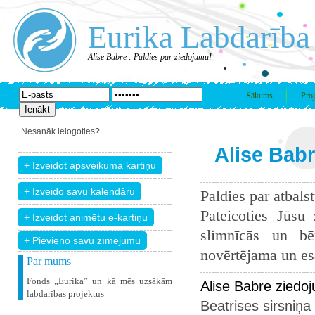
Eurika Labdarība
Alise Babre : Paldies par ziedojumu!
Sākums
Proj
Nesanāk ielogoties?
Alise Babr
Paldies par atbals
Pateicoties Jūsu
slimnīcās un bē
+ Pievieno savu zīmējumu
novērtējama un esam
Par mums
Fonds „Eurika” un kā mēs uzsākām
Alise Babre ziedo
labdarības projektus
Beatrises sirsniņa