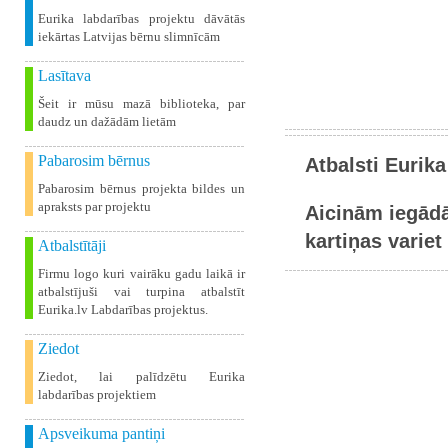
Eurika labdarības projektu dāvātās
iekārtas Latvijas bērnu slimnīcām
Lasītava
Šeit ir mūsu mazā biblioteka, par
daudz un dažādām lietām
Pabarosim bērnus
Atbalsti Eurika
Pabarosim bērnus projekta bildes un
apraksts par projektu
Aicinām iegādā
kartiņas variet 
Atbalstītāji
Firmu logo kuri vairāku gadu laikā ir
atbalstījuši vai turpina atbalstīt
Eurika.lv Labdarības projektus.
Ziedot
Ziedot, lai palīdzētu Eurika
labdarības projektiem
Apsveikuma pantiņi