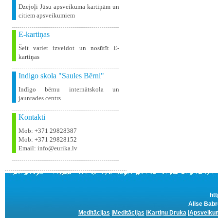
Dzejoļi Jūsu apsveikuma kartiņām un
citiem apsveikumiem
E-kartiņas
Šeit variet izveidot un nosūtīt E-
kartiņas
Indigo skola "Saules Bērni"
Indīgo bērnu internātskola un
jaunrades centrs
Kontakti
Mob: +371 29828387
Mob: +371 29828152
Email: info@eurika.lv
htt
Alise Babr
Meditācijas
|
Meditācijas
|
Kartiņu Druka
|
Apsveikum