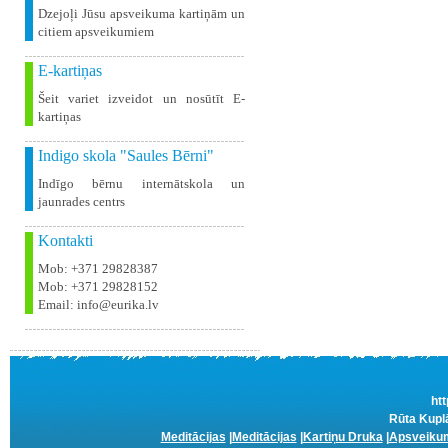
Dzejoļi Jūsu apsveikuma kartiņām un
citiem apsveikumiem
E-kartiņas
Šeit variet izveidot un nosūtīt E-
kartiņas
Indigo skola "Saules Bērni"
Indīgo bērnu internātskola un
jaunrades centrs
Kontakti
Mob: +371 29828387
Mob: +371 29828152
Email: info@eurika.lv
htt
Rūta Kuplā
Meditācijas
|
Meditācijas
|
Kartiņu Druka
|
Apsveikum