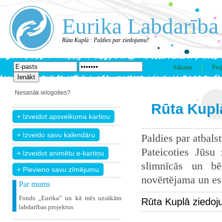
Eurika Labdarība
Rūta Kuplā : Paldies par ziedojumu!
Sākums
Proj
Nesanāk ielogoties?
Rūta Kuplā
Paldies par atbals
Pateicoties Jūsu
slimnīcās un bē
+ Pievieno savu zīmējumu
novērtējama un esam
Par mums
Fonds „Eurika” un kā mēs uzsākām
Rūta Kuplā ziedoj
labdarības projektus