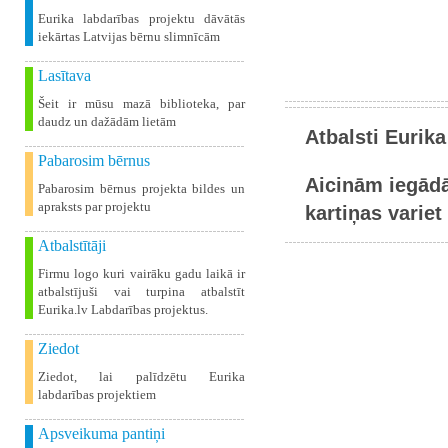
Eurika labdarības projektu dāvātās
iekārtas Latvijas bērnu slimnīcām
Lasītava
Šeit ir mūsu mazā biblioteka, par
daudz un dažādām lietām
Atbalsti Eurika
Pabarosim bērnus
Aicinām iegādā
Pabarosim bērnus projekta bildes un
apraksts par projektu
kartiņas variet 
Atbalstītāji
Firmu logo kuri vairāku gadu laikā ir
atbalstījuši vai turpina atbalstīt
Eurika.lv Labdarības projektus.
Ziedot
Ziedot, lai palīdzētu Eurika
labdarības projektiem
Apsveikuma pantiņi