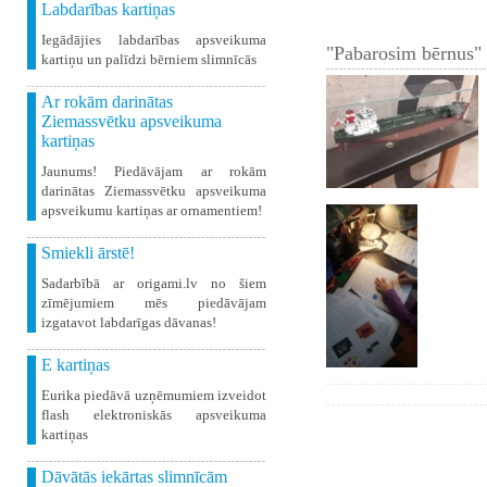
Labdarības kartiņas
Iegādājies labdarības apsveikuma
"Pabarosim bērnus" 
kartiņu un palīdzi bērniem slimnīcās
Ar rokām darinātas
Ziemassvētku apsveikuma
kartiņas
Jaunums! Piedāvājam ar rokām
darinātas Ziemassvētku apsveikuma
apsveikumu kartiņas ar ornamentiem!
Smiekli ārstē!
Sadarbībā ar origami.lv no šiem
zīmējumiem mēs piedāvājam
izgatavot labdarīgas dāvanas!
E kartiņas
Eurika piedāvā uzņēmumiem izveidot
flash elektroniskās apsveikuma
kartiņas
Dāvātās iekārtas slimnīcām