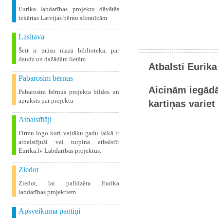
Eurika labdarības projektu dāvātās
iekārtas Latvijas bērnu slimnīcām
Lasītava
Šeit ir mūsu mazā biblioteka, par
daudz un dažādām lietām
Atbalsti Eurika
Pabarosim bērnus
Aicinām iegādā
Pabarosim bērnus projekta bildes un
apraksts par projektu
kartiņas variet 
Atbalstītāji
Firmu logo kuri vairāku gadu laikā ir
atbalstījuši vai turpina atbalstīt
Eurika.lv Labdarības projektus.
Ziedot
Ziedot, lai palīdzētu Eurika
labdarības projektiem
Apsveikuma pantiņi