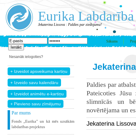
Eurika Labdarība
Jekaterina Lissova : Paldies par ziedojumu!
Sākums
Proj
Nesanāk ielogoties?
Jekaterina
Paldies par atbals
Pateicoties Jūsu
slimnīcās un bē
+ Pievieno savu zīmējumu
novērtējama un esam
Par mums
Fonds „Eurika” un kā mēs uzsākām
Jekaterina Lissov
labdarības projektus