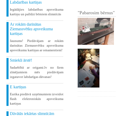
Labdarības kartiņas
Iegādājies labdarības apsveikuma
"Pabarosim bērnus" 
kartiņu un palīdzi bērniem slimnīcās
Ar rokām darinātas
Ziemassvētku apsveikuma
kartiņas
Jaunums! Piedāvājam ar rokām
darinātas Ziemassvētku apsveikuma
apsveikumu kartiņas ar ornamentiem!
Smiekli ārstē!
Sadarbībā ar origami.lv no šiem
zīmējumiem mēs piedāvājam
izgatavot labdarīgas dāvanas!
E kartiņas
Eurika piedāvā uzņēmumiem izveidot
flash elektroniskās apsveikuma
kartiņas
Dāvātās iekārtas slimnīcām