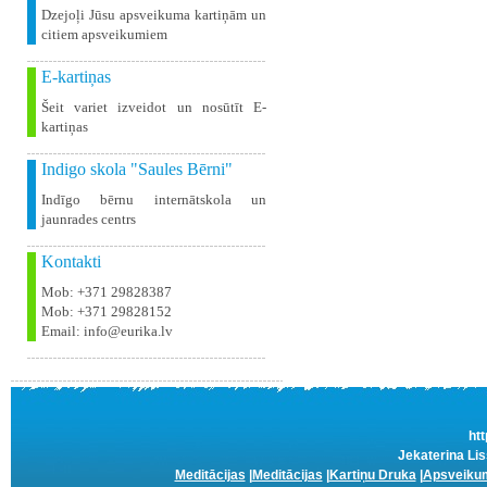
Dzejoļi Jūsu apsveikuma kartiņām un
citiem apsveikumiem
E-kartiņas
Šeit variet izveidot un nosūtīt E-
kartiņas
Indigo skola "Saules Bērni"
Indīgo bērnu internātskola un
jaunrades centrs
Kontakti
Mob: +371 29828387
Mob: +371 29828152
Email: info@eurika.lv
htt
Jekaterina Lis
Meditācijas
|
Meditācijas
|
Kartiņu Druka
|
Apsveikum