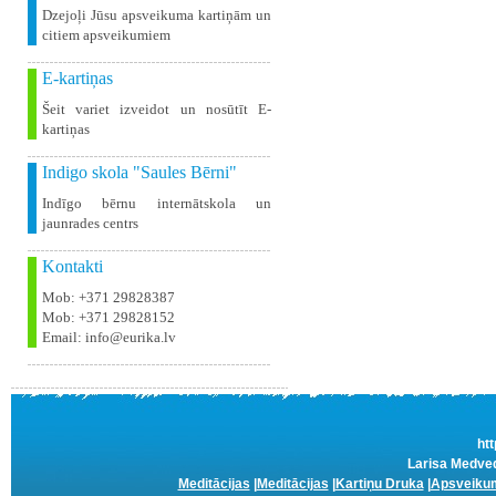
Dzejoļi Jūsu apsveikuma kartiņām un
citiem apsveikumiem
E-kartiņas
Šeit variet izveidot un nosūtīt E-
kartiņas
Indigo skola "Saules Bērni"
Indīgo bērnu internātskola un
jaunrades centrs
Kontakti
Mob: +371 29828387
Mob: +371 29828152
Email: info@eurika.lv
htt
Larisa Medved
Meditācijas
|
Meditācijas
|
Kartiņu Druka
|
Apsveikum