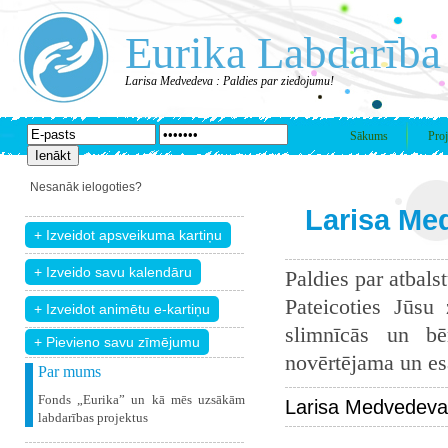
Eurika Labdarība
Larisa Medvedeva : Paldies par ziedojumu!
Sākums
Proj
Nesanāk ielogoties?
Larisa Me
Paldies par atbals
Pateicoties Jūsu
slimnīcās un bē
+ Pievieno savu zīmējumu
novērtējama un esam
Par mums
Fonds „Eurika” un kā mēs uzsākām
Larisa Medvedeva
labdarības projektus