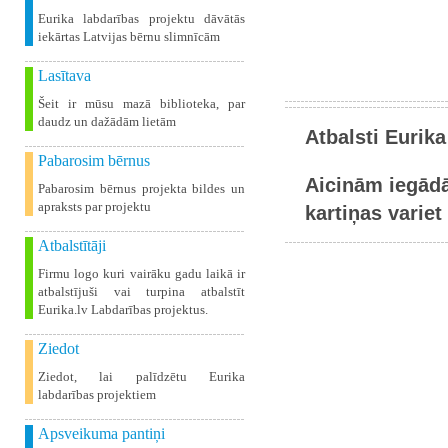
Eurika labdarības projektu dāvātās
iekārtas Latvijas bērnu slimnīcām
Lasītava
Šeit ir mūsu mazā biblioteka, par
daudz un dažādām lietām
Atbalsti Eurika
Pabarosim bērnus
Aicinām iegādā
Pabarosim bērnus projekta bildes un
apraksts par projektu
kartiņas variet 
Atbalstītāji
Firmu logo kuri vairāku gadu laikā ir
atbalstījuši vai turpina atbalstīt
Eurika.lv Labdarības projektus.
Ziedot
Ziedot, lai palīdzētu Eurika
labdarības projektiem
Apsveikuma pantiņi