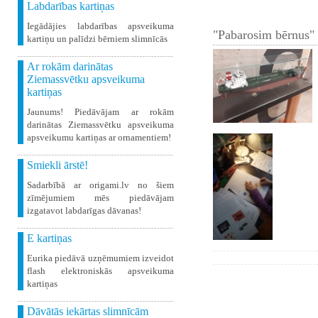
Labdarības kartiņas
Iegādājies labdarības apsveikuma
"Pabarosim bērnus" 
kartiņu un palīdzi bērniem slimnīcās
Ar rokām darinātas
Ziemassvētku apsveikuma
kartiņas
Jaunums! Piedāvājam ar rokām
darinātas Ziemassvētku apsveikuma
apsveikumu kartiņas ar ornamentiem!
Smiekli ārstē!
Sadarbībā ar origami.lv no šiem
zīmējumiem mēs piedāvājam
izgatavot labdarīgas dāvanas!
E kartiņas
Eurika piedāvā uzņēmumiem izveidot
flash elektroniskās apsveikuma
kartiņas
Dāvātās iekārtas slimnīcām