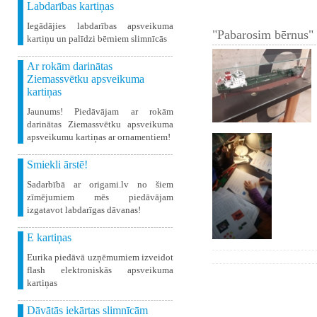
Labdarības kartiņas
Iegādājies labdarības apsveikuma
"Pabarosim bērnus" 
kartiņu un palīdzi bērniem slimnīcās
Ar rokām darinātas
Ziemassvētku apsveikuma
kartiņas
Jaunums! Piedāvājam ar rokām
darinātas Ziemassvētku apsveikuma
apsveikumu kartiņas ar ornamentiem!
Smiekli ārstē!
Sadarbībā ar origami.lv no šiem
zīmējumiem mēs piedāvājam
izgatavot labdarīgas dāvanas!
E kartiņas
Eurika piedāvā uzņēmumiem izveidot
flash elektroniskās apsveikuma
kartiņas
Dāvātās iekārtas slimnīcām