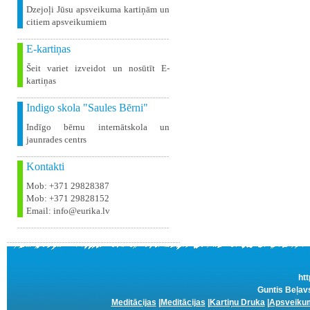
Dzejoļi Jūsu apsveikuma kartiņām un
citiem apsveikumiem
E-kartiņas
Šeit variet izveidot un nosūtīt E-
kartiņas
Indigo skola "Saules Bērni"
Indīgo bērnu internātskola un
jaunrades centrs
Kontakti
Mob: +371 29828387
Mob: +371 29828152
Email: info@eurika.lv
htt
Guntis Beļavs
Meditācijas
|
Meditācijas
|
Kartiņu Druka
|
Apsveikum