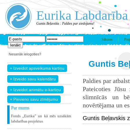
Eurika Labdarība
Guntis Beļavskis : Paldies par ziedojumu!
Sākums
Proj
Nesanāk ielogoties?
Guntis Beļ
Paldies par atbals
Pateicoties Jūsu
slimnīcās un bē
+ Pievieno savu zīmējumu
novērtējama un esam
Par mums
Fonds „Eurika” un kā mēs uzsākām
Guntis Beļavskis 
labdarības projektus