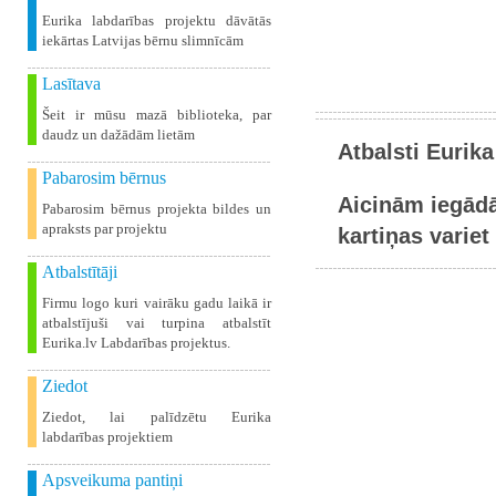
Eurika labdarības projektu dāvātās
iekārtas Latvijas bērnu slimnīcām
Lasītava
Šeit ir mūsu mazā biblioteka, par
daudz un dažādām lietām
Atbalsti Eurika
Pabarosim bērnus
Aicinām iegādā
Pabarosim bērnus projekta bildes un
apraksts par projektu
kartiņas variet 
Atbalstītāji
Firmu logo kuri vairāku gadu laikā ir
atbalstījuši vai turpina atbalstīt
Eurika.lv Labdarības projektus.
Ziedot
Ziedot, lai palīdzētu Eurika
labdarības projektiem
Apsveikuma pantiņi