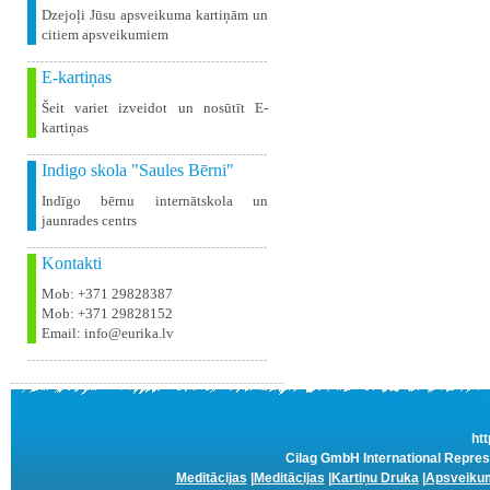
Dzejoļi Jūsu apsveikuma kartiņām un
citiem apsveikumiem
E-kartiņas
Šeit variet izveidot un nosūtīt E-
kartiņas
Indigo skola "Saules Bērni"
Indīgo bērnu internātskola un
jaunrades centrs
Kontakti
Mob: +371 29828387
Mob: +371 29828152
Email: info@eurika.lv
htt
Cilag GmbH International Represen
Meditācijas
|
Meditācijas
|
Kartiņu Druka
|
Apsveikum