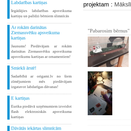
Labdarības kartiņas
projektam :
Mākslī
Iegādājies labdarības apsveikuma
kartiņu un palīdzi bērniem slimnīcās
Ar rokām darinātas
"Pabarosim bērnus" 
Ziemassvētku apsveikuma
kartiņas
Jaunums! Piedāvājam ar rokām
darinātas Ziemassvētku apsveikuma
apsveikumu kartiņas ar ornamentiem!
Smiekli ārstē!
Sadarbībā ar origami.lv no šiem
zīmējumiem mēs piedāvājam
izgatavot labdarīgas dāvanas!
E kartiņas
Eurika piedāvā uzņēmumiem izveidot
flash elektroniskās apsveikuma
kartiņas
Dāvātās iekārtas slimnīcām