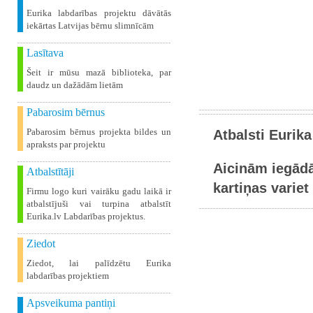
Eurika labdarības projektu dāvātās
iekārtas Latvijas bērnu slimnīcām
Lasītava
Šeit ir mūsu mazā biblioteka, par
daudz un dažādām lietām
Pabarosim bērnus
Pabarosim bērnus projekta bildes un
Atbalsti Eurika
apraksts par projektu
Aicinām iegādā
Atbalstītāji
kartiņas variet 
Firmu logo kuri vairāku gadu laikā ir
atbalstījuši vai turpina atbalstīt
Eurika.lv Labdarības projektus.
Ziedot
Ziedot, lai palīdzētu Eurika
labdarības projektiem
Apsveikuma pantiņi