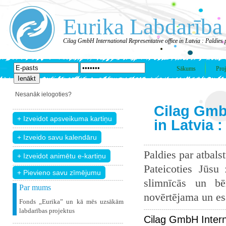
Eurika Labdarība
Cilag GmbH International Representative office in Latvia : Paldies
Sākums
Proj
Nesanāk ielogoties?
Cilag GmbH
in Latvia 
Paldies par atbals
Pateicoties Jūsu
+ Pievieno savu zīmējumu
slimnīcās un bē
Par mums
novērtējama un esam
Fonds „Eurika” un kā mēs uzsākām
labdarības projektus
Cilag GmbH Interna