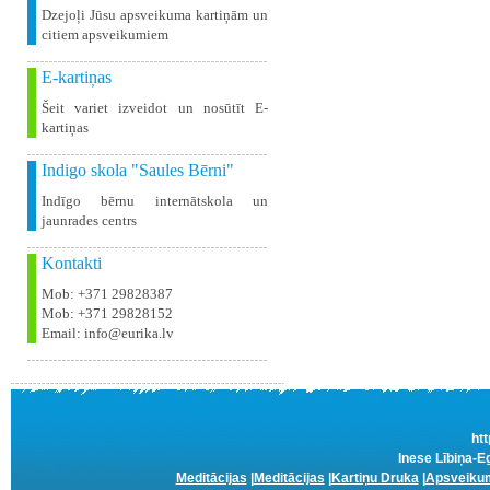
Dzejoļi Jūsu apsveikuma kartiņām un
citiem apsveikumiem
E-kartiņas
Šeit variet izveidot un nosūtīt E-
kartiņas
Indigo skola "Saules Bērni"
Indīgo bērnu internātskola un
jaunrades centrs
Kontakti
Mob: +371 29828387
Mob: +371 29828152
Email: info@eurika.lv
htt
Inese Lībiņa-E
Meditācijas
|
Meditācijas
|
Kartiņu Druka
|
Apsveikum