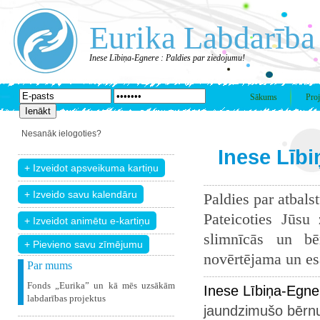
Eurika Labdarība
Inese Lībiņa-Egnere : Paldies par ziedojumu!
Sākums
Proj
Nesanāk ielogoties?
Inese Lībi
Paldies par atbals
Pateicoties Jūsu
slimnīcās un bē
+ Pievieno savu zīmējumu
novērtējama un esam
Par mums
Fonds „Eurika” un kā mēs uzsākām
Inese Lībiņa-Egne
labdarības projektus
jaundzimušo bērnu