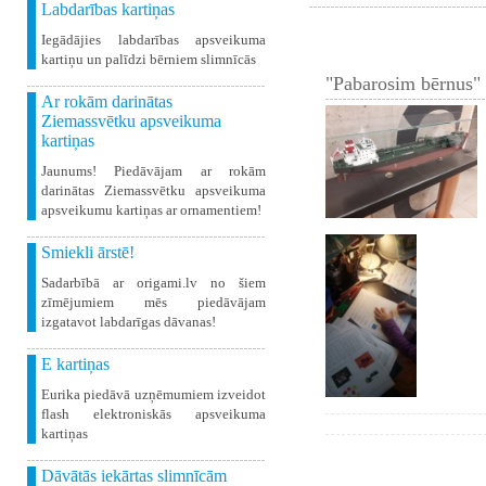
Labdarības kartiņas
Iegādājies labdarības apsveikuma
kartiņu un palīdzi bērniem slimnīcās
"Pabarosim bērnus" 
Ar rokām darinātas
Ziemassvētku apsveikuma
kartiņas
Jaunums! Piedāvājam ar rokām
darinātas Ziemassvētku apsveikuma
apsveikumu kartiņas ar ornamentiem!
Smiekli ārstē!
Sadarbībā ar origami.lv no šiem
zīmējumiem mēs piedāvājam
izgatavot labdarīgas dāvanas!
E kartiņas
Eurika piedāvā uzņēmumiem izveidot
flash elektroniskās apsveikuma
kartiņas
Dāvātās iekārtas slimnīcām