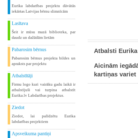
Eurika labdarības projektu dāvātās
iekārtas Latvijas bērnu slimnīcām
Lasītava
Šeit ir mūsu mazā biblioteka, par
daudz un dažādām lietām
Pabarosim bērnus
Atbalsti Eurika
Pabarosim bērnus projekta bildes un
apraksts par projektu
Aicinām iegādā
kartiņas variet 
Atbalstītāji
Firmu logo kuri vairāku gadu laikā ir
atbalstījuši vai turpina atbalstīt
Eurika.lv Labdarības projektus.
Ziedot
Ziedot, lai palīdzētu Eurika
labdarības projektiem
Apsveikuma pantiņi