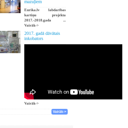
mazuļiem
Eurika.lv labdarības
kartiņu projekta
2017.-2018.gada ...
Vairāk->
2017. gadā dāvātais
inkobators
Vairāk->
Vairāk->