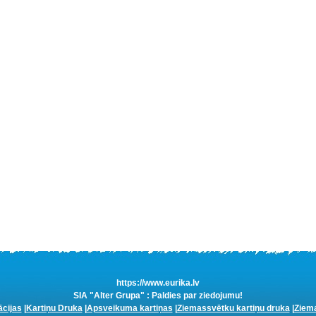
https://www.eurika.lv
SIA "Alter Grupa" : Paldies par ziedojumu!
ācijas
|
Kartiņu Druka
|
Apsveikuma kartiņas
|
Ziemassvētku kartiņu druka
|
Ziema