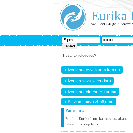
Eurika 
SIA "Alter Grupa" : Paldies 
Nesanāk ielogoties?
+ Pievieno savu zīmējumu
Par mums
Fonds „Eurika” un kā mēs uzsākām
labdarības projektus