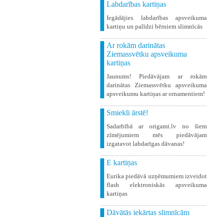
Labdarības kartiņas
Iegādājies labdarības apsveikuma
kartiņu un palīdzi bērniem slimnīcās
Ar rokām darinātas
Ziemassvētku apsveikuma
kartiņas
Jaunums! Piedāvājam ar rokām
darinātas Ziemassvētku apsveikuma
apsveikumu kartiņas ar ornamentiem!
Smiekli ārstē!
Sadarbībā ar origami.lv no šiem
zīmējumiem mēs piedāvājam
izgatavot labdarīgas dāvanas!
E kartiņas
Eurika piedāvā uzņēmumiem izveidot
flash elektroniskās apsveikuma
kartiņas
Dāvātās iekārtas slimnīcām