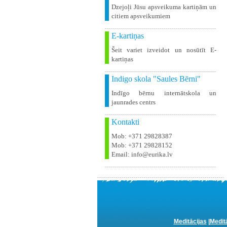
Dzejoļi Jūsu apsveikuma kartiņām un
citiem apsveikumiem
E-kartiņas
Šeit variet izveidot un nosūtīt E-
kartiņas
Indigo skola "Saules Bērni"
Indīgo bērnu internātskola un
jaunrades centrs
Kontakti
Mob: +371 29828387
Mob: +371 29828152
Email: info@eurika.lv
Meditācijas
|
Medit