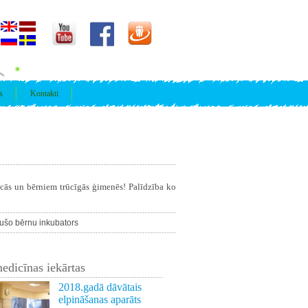
s
Kontakti
īcās un bērniem trūcīgās ģimenēs! Palīdzība ko
ušo bērnu inkubators
edicīnas iekārtas
2018.gadā dāvātais
elpināšanas aparāts