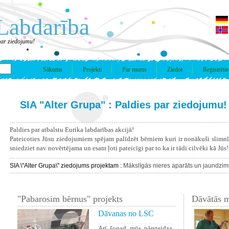
Labdarība
par ziedojumu!
Sākums
Projekti
Par mums
Ziedot
Reģistrētie
SIA "Alter Grupa" : Paldies par ziedojumu!
Paldies par atbalstu Eurika labdarības akcijā!
Pateicoties Jūsu ziedojumiem spējam palīdzēt bērniem kuri ir nonākuši slimn
sniedziet nav novērtējama un esam ļoti pateicīgi par to ka ir tādi cilvēki kā Jūs!
SIA \"Alter Grupa\" ziedojums projektam :
Mākslīgās nieres aparāts un jaundzim
"Pabarosim bērnus" projekts
Dāvātās m
Dāvanas no LSC
Arī šogad mūs pārsteidza