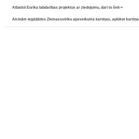
Atbalsti Eurika labdarības projektus ar ziedojumu, dari to šeit->
Aicinām iegādāties Ziemassvētku apsveikuma kartiņas, aplūkot kartiņas 