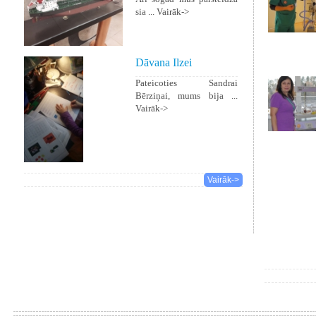
sia ...
Vairāk->
Dāvana Ilzei
Pateicoties Sandrai
Bērziņai, mums bija ...
Vairāk->
Vairāk->