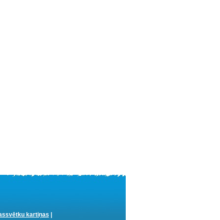
ssvētku kartiņas
|