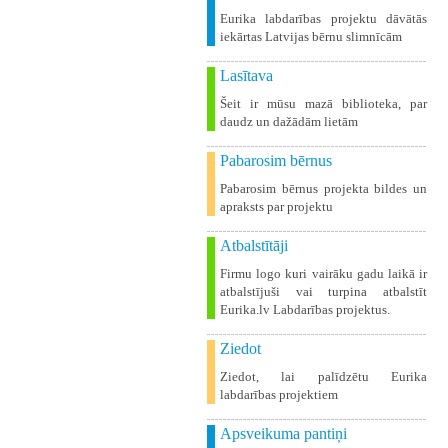
Eurika labdarības projektu dāvātās
iekārtas Latvijas bērnu slimnīcām
Lasītava
Šeit ir mūsu mazā biblioteka, par
daudz un dažādām lietām
Pabarosim bērnus
Pabarosim bērnus projekta bildes un
apraksts par projektu
Atbalstītāji
Firmu logo kuri vairāku gadu laikā ir
atbalstījuši vai turpina atbalstīt
Eurika.lv Labdarības projektus.
Ziedot
Ziedot, lai palīdzētu Eurika
labdarības projektiem
Apsveikuma pantiņi