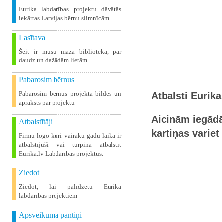
Eurika labdarības projektu dāvātās
iekārtas Latvijas bērnu slimnīcām
Lasītava
Šeit ir mūsu mazā biblioteka, par
daudz un dažādām lietām
Pabarosim bērnus
Pabarosim bērnus projekta bildes un
Atbalsti Eurika
apraksts par projektu
Aicinām iegādā
Atbalstītāji
kartiņas variet 
Firmu logo kuri vairāku gadu laikā ir
atbalstījuši vai turpina atbalstīt
Eurika.lv Labdarības projektus.
Ziedot
Ziedot, lai palīdzētu Eurika
labdarības projektiem
Apsveikuma pantiņi