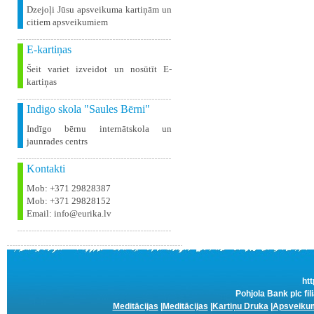
Dzejoļi Jūsu apsveikuma kartiņām un
citiem apsveikumiem
E-kartiņas
Šeit variet izveidot un nosūtīt E-
kartiņas
Indigo skola "Saules Bērni"
Indīgo bērnu internātskola un
jaunrades centrs
Kontakti
Mob: +371 29828387
Mob: +371 29828152
Email: info@eurika.lv
htt
Pohjola Bank plc fil
Meditācijas
|
Meditācijas
|
Kartiņu Druka
|
Apsveikum