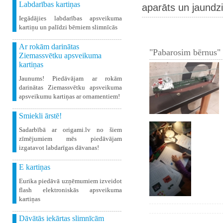
Labdarības kartiņas
aparāts un jaundz
Iegādājies labdarības apsveikuma
kartiņu un palīdzi bērniem slimnīcās
Ar rokām darinātas
"Pabarosim bērnus" 
Ziemassvētku apsveikuma
kartiņas
Jaunums! Piedāvājam ar rokām
darinātas Ziemassvētku apsveikuma
apsveikumu kartiņas ar ornamentiem!
Smiekli ārstē!
Sadarbībā ar origami.lv no šiem
zīmējumiem mēs piedāvājam
izgatavot labdarīgas dāvanas!
E kartiņas
Eurika piedāvā uzņēmumiem izveidot
flash elektroniskās apsveikuma
kartiņas
Dāvātās iekārtas slimnīcām