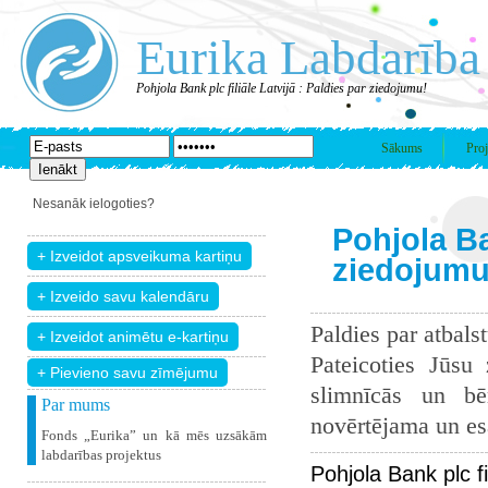
Eurika Labdarība
Pohjola Bank plc filiāle Latvijā : Paldies par ziedojumu!
Sākums
Proj
Nesanāk ielogoties?
Pohjola Ban
ziedojumu
Paldies par atbals
Pateicoties Jūsu
+ Pievieno savu zīmējumu
slimnīcās un bē
Par mums
novērtējama un esam
Fonds „Eurika” un kā mēs uzsākām
labdarības projektus
Pohjola Bank plc f