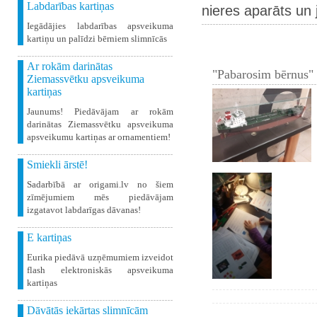
Labdarības kartiņas
nieres aparāts un
Iegādājies labdarības apsveikuma
kartiņu un palīdzi bērniem slimnīcās
Ar rokām darinātas
"Pabarosim bērnus" 
Ziemassvētku apsveikuma
kartiņas
Jaunums! Piedāvājam ar rokām
darinātas Ziemassvētku apsveikuma
apsveikumu kartiņas ar ornamentiem!
Smiekli ārstē!
Sadarbībā ar origami.lv no šiem
zīmējumiem mēs piedāvājam
izgatavot labdarīgas dāvanas!
E kartiņas
Eurika piedāvā uzņēmumiem izveidot
flash elektroniskās apsveikuma
kartiņas
Dāvātās iekārtas slimnīcām