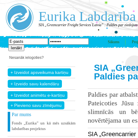
Eurika Labdarība
SIA „Greencarrier Freight Services Latvia” : Paldies par ziedojum
Sākums
Proj
Nesanāk ielogoties?
SIA „Green
Paldies p
Paldies par atbals
Pateicoties Jūsu
+ Pievieno savu zīmējumu
slimnīcās un bē
Par mums
novērtējama un esam
Fonds „Eurika” un kā mēs uzsākām
labdarības projektus
SIA „Greencarrier