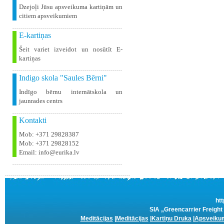
Dzejoļi Jūsu apsveikuma kartiņām un
citiem apsveikumiem
E-kartiņas
Šeit variet izveidot un nosūtīt E-
kartiņas
Indigo skola "Saules Bērni"
Indīgo bērnu internātskola un
jaunrades centrs
Kontakti
Mob: +371 29828387
Mob: +371 29828152
Email: info@eurika.lv
htt
SIA „Greencarrier Freight 
Meditācijas
|
Meditācijas
|
Kartiņu Druka
|
Apsveikum