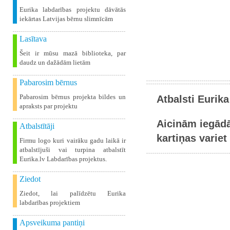
Eurika labdarības projektu dāvātās
iekārtas Latvijas bērnu slimnīcām
Lasītava
Šeit ir mūsu mazā biblioteka, par
daudz un dažādām lietām
Pabarosim bērnus
Pabarosim bērnus projekta bildes un
Atbalsti Eurika
apraksts par projektu
Aicinām iegādā
Atbalstītāji
kartiņas variet 
Firmu logo kuri vairāku gadu laikā ir
atbalstījuši vai turpina atbalstīt
Eurika.lv Labdarības projektus.
Ziedot
Ziedot, lai palīdzētu Eurika
labdarības projektiem
Apsveikuma pantiņi