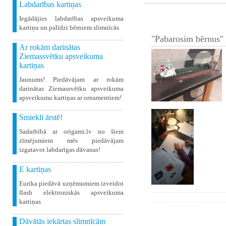
Labdarības kartiņas
Iegādājies labdarības apsveikuma
kartiņu un palīdzi bērniem slimnīcās
"Pabarosim bērnus" 
Ar rokām darinātas
Ziemassvētku apsveikuma
kartiņas
Jaunums! Piedāvājam ar rokām
darinātas Ziemassvētku apsveikuma
apsveikumu kartiņas ar ornamentiem!
Smiekli ārstē!
Sadarbībā ar origami.lv no šiem
zīmējumiem mēs piedāvājam
izgatavot labdarīgas dāvanas!
E kartiņas
Eurika piedāvā uzņēmumiem izveidot
flash elektroniskās apsveikuma
kartiņas
Dāvātās iekārtas slimnīcām