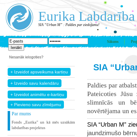
Eurika Labdarība
SIA “Urban M” : Paldies par ziedojumu!
Sākums
Proj
Nesanāk ielogoties?
SIA “Urba
Paldies par atbals
Pateicoties Jūsu
slimnīcās un bē
+ Pievieno savu zīmējumu
novērtējama un esam
Par mums
Fonds „Eurika” un kā mēs uzsākām
SIA “Urban M” zie
labdarības projektus
jaundzimušo bērnu