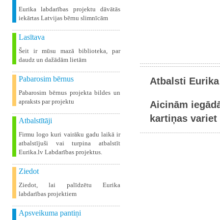
Eurika labdarības projektu dāvātās
iekārtas Latvijas bērnu slimnīcām
Lasītava
Šeit ir mūsu mazā biblioteka, par
daudz un dažādām lietām
Pabarosim bērnus
Atbalsti Eurika
Pabarosim bērnus projekta bildes un
apraksts par projektu
Aicinām iegādā
kartiņas variet 
Atbalstītāji
Firmu logo kuri vairāku gadu laikā ir
atbalstījuši vai turpina atbalstīt
Eurika.lv Labdarības projektus.
Ziedot
Ziedot, lai palīdzētu Eurika
labdarības projektiem
Apsveikuma pantiņi