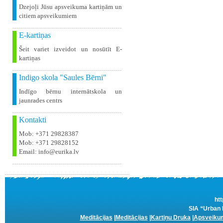
Dzejoļi Jūsu apsveikuma kartiņām un
citiem apsveikumiem
E-kartiņas
Šeit variet izveidot un nosūtīt E-
kartiņas
Indigo skola "Saules Bērni"
Indīgo bērnu internātskola un
jaunrades centrs
Kontakti
Mob: +371 29828387
Mob: +371 29828152
Email: info@eurika.lv
htt
SIA “Urban 
Meditācijas
|
Meditācijas
|
Kartiņu Druka
|
Apsveikum