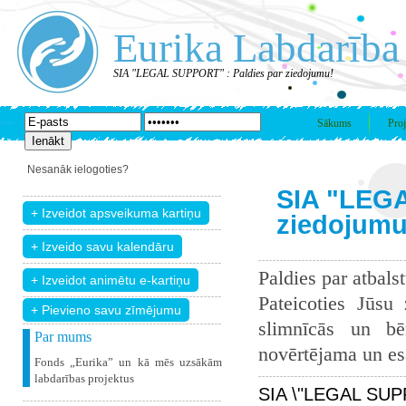
Eurika Labdarība
SIA "LEGAL SUPPORT" : Paldies par ziedojumu!
Sākums
Proj
Nesanāk ielogoties?
SIA "LEGA
ziedojumu
Paldies par atbals
Pateicoties Jūsu
+ Pievieno savu zīmējumu
slimnīcās un bē
Par mums
novērtējama un esam
Fonds „Eurika” un kā mēs uzsākām
labdarības projektus
SIA \"LEGAL SUPP