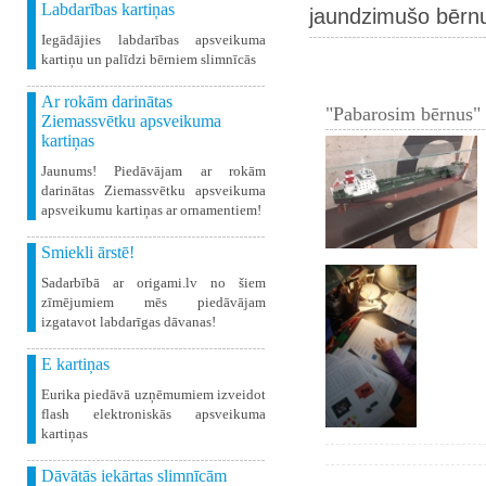
Labdarības kartiņas
jaundzimušo bērnu
Iegādājies labdarības apsveikuma
kartiņu un palīdzi bērniem slimnīcās
Ar rokām darinātas
"Pabarosim bērnus" 
Ziemassvētku apsveikuma
kartiņas
Jaunums! Piedāvājam ar rokām
darinātas Ziemassvētku apsveikuma
apsveikumu kartiņas ar ornamentiem!
Smiekli ārstē!
Sadarbībā ar origami.lv no šiem
zīmējumiem mēs piedāvājam
izgatavot labdarīgas dāvanas!
E kartiņas
Eurika piedāvā uzņēmumiem izveidot
flash elektroniskās apsveikuma
kartiņas
Dāvātās iekārtas slimnīcām