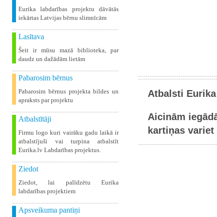
Eurika labdarības projektu dāvātās
iekārtas Latvijas bērnu slimnīcām
Lasītava
Šeit ir mūsu mazā biblioteka, par
daudz un dažādām lietām
Pabarosim bērnus
Pabarosim bērnus projekta bildes un
Atbalsti Eurika
apraksts par projektu
Aicinām iegādā
Atbalstītāji
kartiņas variet 
Firmu logo kuri vairāku gadu laikā ir
atbalstījuši vai turpina atbalstīt
Eurika.lv Labdarības projektus.
Ziedot
Ziedot, lai palīdzētu Eurika
labdarības projektiem
Apsveikuma pantiņi