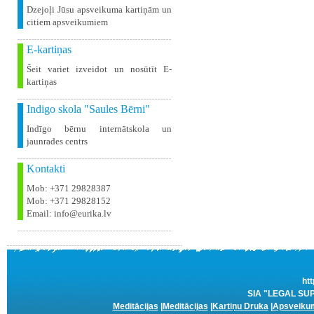
Dzejoļi Jūsu apsveikuma kartiņām un
citiem apsveikumiem
E-kartiņas
Šeit variet izveidot un nosūtīt E-
kartiņas
Indigo skola "Saules Bērni"
Indīgo bērnu internātskola un
jaunrades centrs
Kontakti
Mob: +371 29828387
Mob: +371 29828152
Email: info@eurika.lv
htt
SIA "LEGAL SUPP
Meditācijas
|
Meditācijas
|
Kartiņu Druka
|
Apsveikum