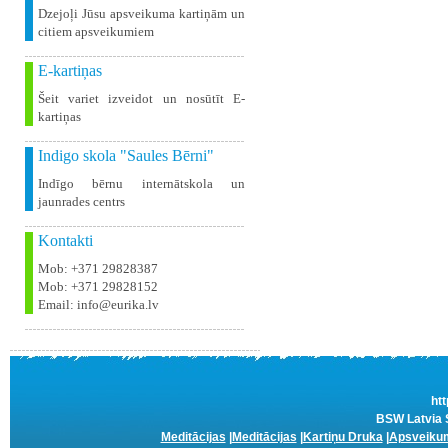
Dzejoļi Jūsu apsveikuma kartiņām un
citiem apsveikumiem
E-kartiņas
Šeit variet izveidot un nosūtīt E-
kartiņas
Indigo skola "Saules Bērni"
Indīgo bērnu internātskola un
jaunrades centrs
Kontakti
Mob: +371 29828387
Mob: +371 29828152
Email: info@eurika.lv
htt
BSW Latvia S
Meditācijas
|
Meditācijas
|
Kartiņu Druka
|
Apsveikum