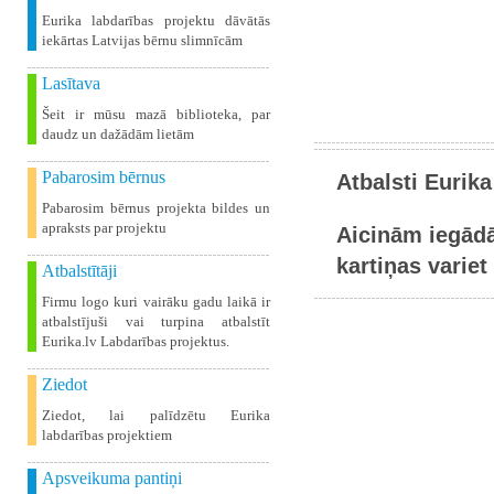
Eurika labdarības projektu dāvātās
iekārtas Latvijas bērnu slimnīcām
Lasītava
Šeit ir mūsu mazā biblioteka, par
daudz un dažādām lietām
Pabarosim bērnus
Atbalsti Eurika
Pabarosim bērnus projekta bildes un
apraksts par projektu
Aicinām iegādā
kartiņas variet 
Atbalstītāji
Firmu logo kuri vairāku gadu laikā ir
atbalstījuši vai turpina atbalstīt
Eurika.lv Labdarības projektus.
Ziedot
Ziedot, lai palīdzētu Eurika
labdarības projektiem
Apsveikuma pantiņi