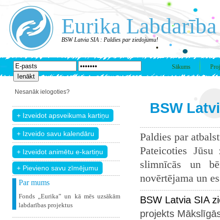
Eurika Labdarība
BSW Latvia SIA : Paldies par ziedojumu!
Sākums
Proj
Nesanāk ielogoties?
BSW Latvia
Paldies par atbals
Pateicoties Jūsu
slimnīcās un bē
+ Pievieno savu zīmējumu
novērtējama un esam
Par mums
Fonds „Eurika” un kā mēs uzsākām
BSW Latvia SIA z
labdarības projektus
projekts
Mākslīgās