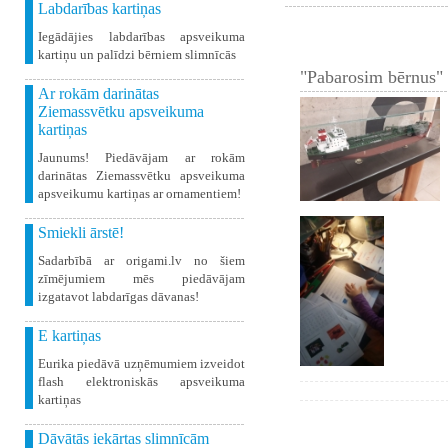
Labdarības kartiņas
Iegādājies labdarības apsveikuma
kartiņu un palīdzi bērniem slimnīcās
"Pabarosim bērnus" 
Ar rokām darinātas
Ziemassvētku apsveikuma
kartiņas
Jaunums! Piedāvājam ar rokām
darinātas Ziemassvētku apsveikuma
apsveikumu kartiņas ar ornamentiem!
Smiekli ārstē!
Sadarbībā ar origami.lv no šiem
zīmējumiem mēs piedāvājam
izgatavot labdarīgas dāvanas!
E kartiņas
Eurika piedāvā uzņēmumiem izveidot
flash elektroniskās apsveikuma
kartiņas
Dāvātās iekārtas slimnīcām