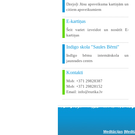
Dzejoļi Jūsu apsveikuma kartiņām un
citiem apsveikumiem
E-kartiņas
Šeit variet izveidot un nosūtīt E-
kartiņas
Indigo skola "Saules Bērni"
Indīgo bērnu internātskola un
jaunrades centrs
Kontakti
Mob: +371 29828387
Mob: +371 29828152
Email: info@eurika.lv
Meditācijas
|
Medit