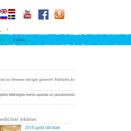
s
Kontakti
īcās un bērniem trūcīgās ģimenēs! Palīdzība ko
jekts
Mākslīgās nieres aparāts un jaundzimušo
edicīnas iekārtas
2018.gadā dāvātais