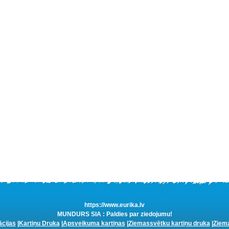
https://www.eurika.lv
MUNDURS SIA : Paldies par ziedojumu!
ācijas
|
Kartiņu Druka
|
Apsveikuma kartiņas
|
Ziemassvētku kartiņu druka
|
Ziema