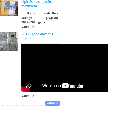
elpināšanas aparāts
mazuļiem
Eurika.lv labdarības
kartiņu projekta
2017.-2018.gada ...
Vairāk->
2017. gadā dāvātais
inkobators
Vairāk->
Vairāk->