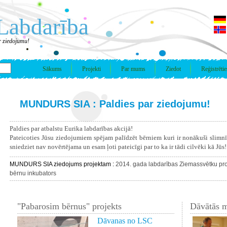
Labdarība
 ziedojumu!
Sākums
Projekti
Par mums
Ziedot
Reģistrētie
MUNDURS SIA : Paldies par ziedojumu!
Paldies par atbalstu Eurika labdarības akcijā!
Pateicoties Jūsu ziedojumiem spējam palīdzēt bērniem kuri ir nonākuši slimn
sniedziet nav novērtējama un esam ļoti pateicīgi par to ka ir tādi cilvēki kā Jūs!
MUNDURS SIA ziedojums projektam :
2014. gada labdarības Ziemassvētku pro
bērnu inkubators
"Pabarosim bērnus" projekts
Dāvātās m
Dāvanas no LSC