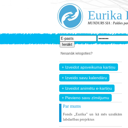
Eurika 
MUNDURS SIA : Paldies par
Nesanāk ielogoties?
+ Pievieno savu zīmējumu
Par mums
Fonds „Eurika” un kā mēs uzsākām
labdarības projektus