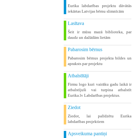
Eurika labdarības projektu dāvātās
iekārtas Latvijas bērnu slimnīcām
Lasītava
Šeit ir mūsu mazā biblioteka, par
daudz un dažādām lietām
Pabarosim bērnus
Pabarosim bērnus projekta bildes un
apraksts par projektu
Atbalstītāji
Firmu logo kuri vairāku gadu laikā ir
atbalstījuši vai turpina atbalstīt
Eurika.lv Labdarības projektus.
Ziedot
Ziedot, lai palīdzētu Eurika
labdarības projektiem
Apsveikuma pantiņi