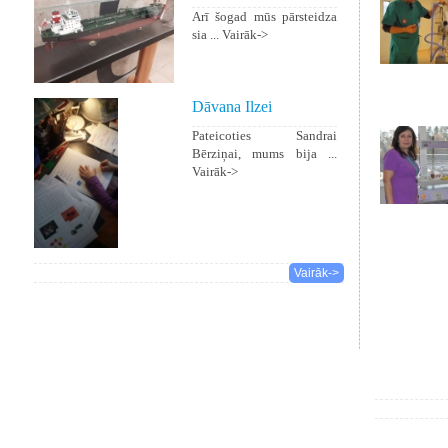
Arī šogad mūs pārsteidza
sia ...
Vairāk->
Dāvana Ilzei
Pateicoties Sandrai
Bērziņai, mums bija ...
Vairāk->
Vairāk->