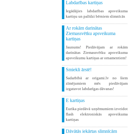
Labdarības kartiņas
Iegādājies labdarības apsveikuma
kartiņu un palīdzi bērniem slimnīcās
Ar rokām darinātas
Ziemassvētku apsveikuma
kartiņas
Jaunums! Piedāvājam ar rokām
darinātas Ziemassvētku apsveikuma
apsveikumu kartiņas ar ornamentiem!
Smiekli ārstē!
Sadarbībā ar origami.lv no šiem
zīmējumiem mēs piedāvājam
izgatavot labdarīgas dāvanas!
E kartiņas
Eurika piedāvā uzņēmumiem izveidot
flash elektroniskās apsveikuma
kartiņas
Dāvātās iekārtas slimnīcām