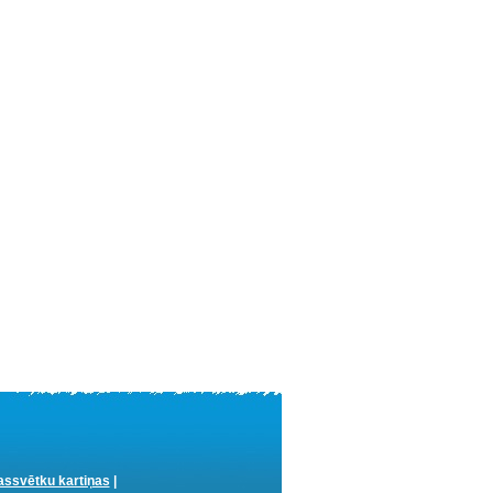
ssvētku kartiņas
|