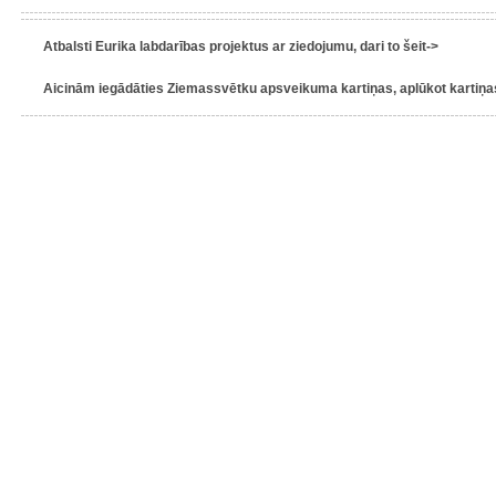
Atbalsti Eurika labdarības projektus ar ziedojumu, dari to šeit->
Aicinām iegādāties Ziemassvētku apsveikuma kartiņas, aplūkot kartiņas 