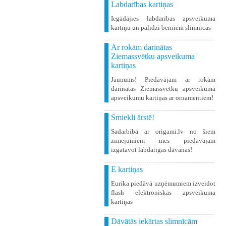
Labdarības kartiņas
Iegādājies labdarības apsveikuma
kartiņu un palīdzi bērniem slimnīcās
Ar rokām darinātas
Ziemassvētku apsveikuma
kartiņas
Jaunums! Piedāvājam ar rokām
darinātas Ziemassvētku apsveikuma
apsveikumu kartiņas ar ornamentiem!
Smiekli ārstē!
Sadarbībā ar origami.lv no šiem
zīmējumiem mēs piedāvājam
izgatavot labdarīgas dāvanas!
E kartiņas
Eurika piedāvā uzņēmumiem izveidot
flash elektroniskās apsveikuma
kartiņas
Dāvātās iekārtas slimnīcām