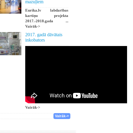
mazuļiem
Eurika.lv labdarības
kartiņu projekta
2017.-2018.gada ...
Vairāk->
2017. gadā dāvātais
inkobators
Vairāk->
Vairāk->