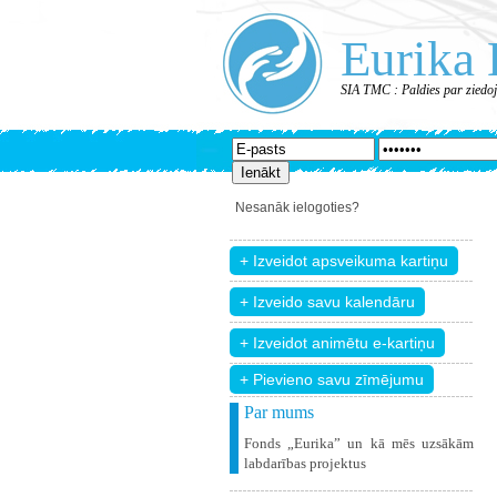
Eurika 
SIA TMC : Paldies par ziedo
Nesanāk ielogoties?
+ Pievieno savu zīmējumu
Par mums
Fonds „Eurika” un kā mēs uzsākām
labdarības projektus