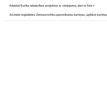
Atbalsti Eurika labdarības projektus ar ziedojumu, dari to šeit->
Aicinām iegādāties Ziemassvētku apsveikuma kartiņas, aplūkot kartiņas 