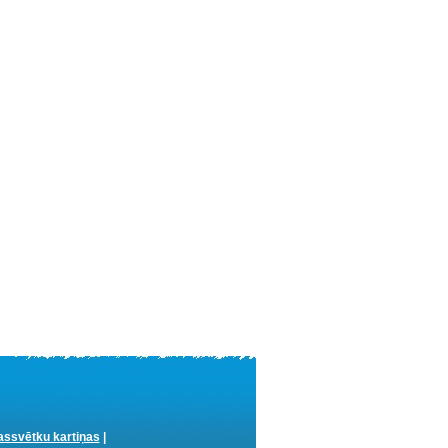
ssvētku kartiņas
|