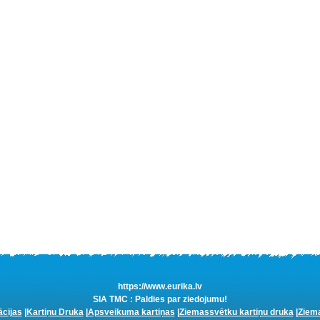
https://www.eurika.lv
SIA TMC : Paldies par ziedojumu!
ācijas
|
Kartiņu Druka
|
Apsveikuma kartiņas
|
Ziemassvētku kartiņu druka
|
Ziema