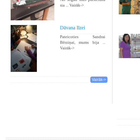
sia ...
Vairāk->
Dāvana Ilzei
Pateicoties Sandrai
Bērziņai, mums bija ...
Vairāk->
Vairāk->