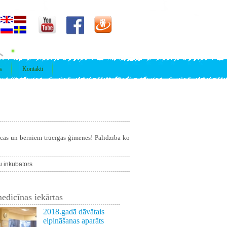
s
Kontakti
īcās un bērniem trūcīgās ģimenēs! Palīdzība ko
u inkubators
edicīnas iekārtas
2018.gadā dāvātais
elpināšanas aparāts