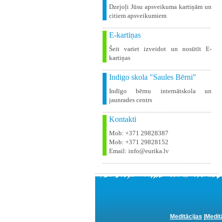
Dzejoļi Jūsu apsveikuma kartiņām un
citiem apsveikumiem
E-kartiņas
Šeit variet izveidot un nosūtīt E-
kartiņas
Indigo skola "Saules Bērni"
Indīgo bērnu internātskola un
jaunrades centrs
Kontakti
Mob: +371 29828387
Mob: +371 29828152
Email: info@eurika.lv
Meditācijas
|
Medit