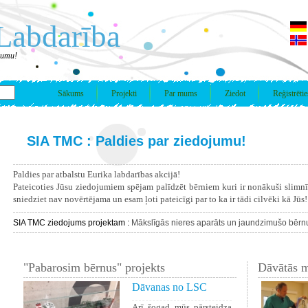
Labdarība
jumu!
Sākums
Projekti
Par mums
Ziedot
Reģistrētie
SIA TMC : Paldies par ziedojumu!
Paldies par atbalstu Eurika labdarības akcijā!
Pateicoties Jūsu ziedojumiem spējam palīdzēt bērniem kuri ir nonākuši slimn
sniedziet nav novērtējama un esam ļoti pateicīgi par to ka ir tādi cilvēki kā Jūs!
SIA TMC ziedojums projektam :
Mākslīgās nieres aparāts un jaundzimušo bērn
"Pabarosim bērnus" projekts
Dāvātās m
Dāvanas no LSC
Arī šogad mūs pārsteidza