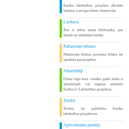
Eurika labdarības projektu dāvātās
iekārtas Latvijas bērnu slimnīcām
Lasītava
Šeit ir mūsu mazā biblioteka, par
daudz un dažādām lietām
Pabarosim bērnus
Pabarosim bērnus projekta bildes un
apraksts par projektu
Atbalstītāji
Firmu logo kuri vairāku gadu laikā ir
atbalstījuši vai turpina atbalstīt
Eurika.lv Labdarības projektus.
Ziedot
Ziedot, lai palīdzētu Eurika
labdarības projektiem
Apsveikuma pantiņi