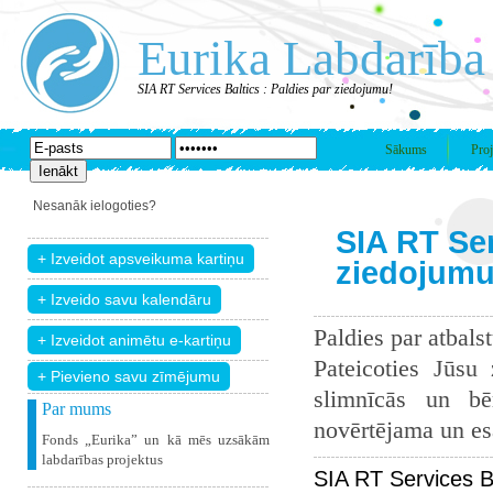
Eurika Labdarība
SIA RT Services Baltics : Paldies par ziedojumu!
Sākums
Proj
Nesanāk ielogoties?
SIA RT Ser
ziedojumu
Paldies par atbals
Pateicoties Jūsu
+ Pievieno savu zīmējumu
slimnīcās un bē
Par mums
novērtējama un esam
Fonds „Eurika” un kā mēs uzsākām
labdarības projektus
SIA RT Services B