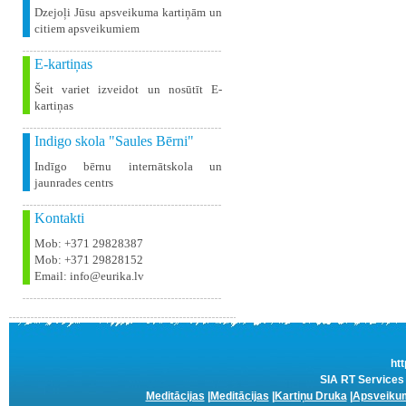
Dzejoļi Jūsu apsveikuma kartiņām un
citiem apsveikumiem
E-kartiņas
Šeit variet izveidot un nosūtīt E-
kartiņas
Indigo skola "Saules Bērni"
Indīgo bērnu internātskola un
jaunrades centrs
Kontakti
Mob: +371 29828387
Mob: +371 29828152
Email: info@eurika.lv
htt
SIA RT Services 
Meditācijas
|
Meditācijas
|
Kartiņu Druka
|
Apsveikum