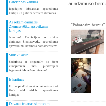
Labdarības kartiņas
jaundzimušo bērnu
Iegādājies labdarības apsveikuma
kartiņu un palīdzi bērniem slimnīcās
Ar rokām darinātas
"Pabarosim bērnus" 
Ziemassvētku apsveikuma
kartiņas
Jaunums! Piedāvājam ar rokām
darinātas Ziemassvētku apsveikuma
apsveikumu kartiņas ar ornamentiem!
Smiekli ārstē!
Sadarbībā ar origami.lv no šiem
zīmējumiem mēs piedāvājam
izgatavot labdarīgas dāvanas!
E kartiņas
Eurika piedāvā uzņēmumiem izveidot
flash elektroniskās apsveikuma
kartiņas
Dāvātās iekārtas slimnīcām