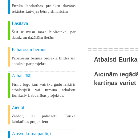
Eurika labdarības projektu dāvātās
iekārtas Latvijas bērnu slimnīcām
Lasītava
Šeit ir mūsu mazā biblioteka, par
daudz un dažādām lietām
Pabarosim bērnus
Pabarosim bērnus projekta bildes un
Atbalsti Eurika
apraksts par projektu
Aicinām iegādā
Atbalstītāji
kartiņas variet 
Firmu logo kuri vairāku gadu laikā ir
atbalstījuši vai turpina atbalstīt
Eurika.lv Labdarības projektus.
Ziedot
Ziedot, lai palīdzētu Eurika
labdarības projektiem
Apsveikuma pantiņi