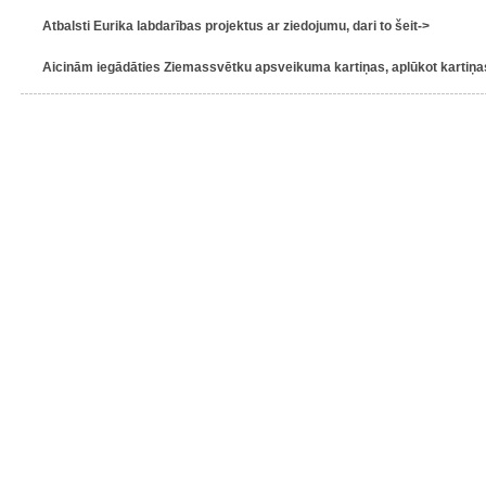
Atbalsti Eurika labdarības projektus ar ziedojumu, dari to šeit->
Aicinām iegādāties Ziemassvētku apsveikuma kartiņas, aplūkot kartiņas 