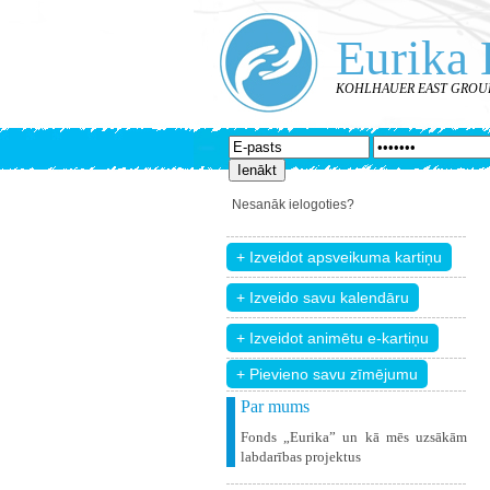
Eurika 
KOHLHAUER EAST GROUP LT
Nesanāk ielogoties?
+ Pievieno savu zīmējumu
Par mums
Fonds „Eurika” un kā mēs uzsākām
labdarības projektus