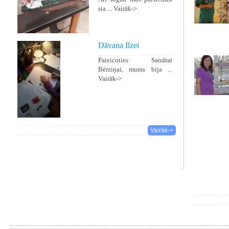
sia ...
Vairāk->
Dāvana Ilzei
Pateicoties Sandrai
Bērziņai, mums bija ...
Vairāk->
Vairāk->