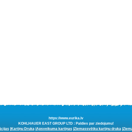
https://www.eurika.lv
KOHLHAUER EAST GROUP LTD : Paldies par ziedojumu!
ācijas
|
Kartiņu Druka
|
Apsveikuma kartiņas
|
Ziemassvētku kartiņu druka
|
Ziema