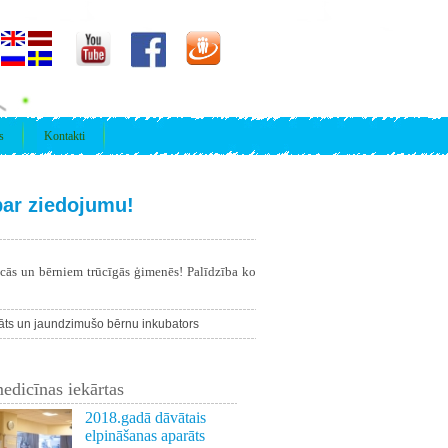
s
Kontakti
ar ziedojumu!
īcās un bērniem trūcīgās ģimenēs! Palīdzība ko
āts un jaundzimušo bērnu inkubators
edicīnas iekārtas
2018.gadā dāvātais
elpināšanas aparāts