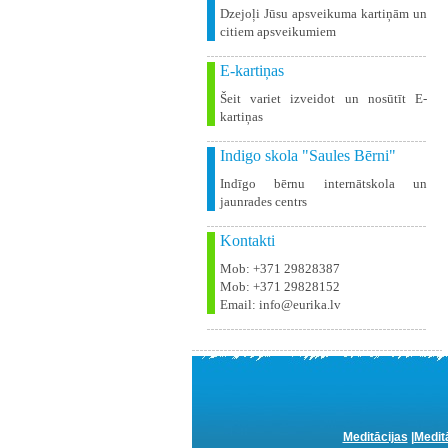
Dzejoļi Jūsu apsveikuma kartiņām un
citiem apsveikumiem
E-kartiņas
Šeit variet izveidot un nosūtīt E-
kartiņas
Indigo skola "Saules Bērni"
Indīgo bērnu internātskola un
jaunrades centrs
Kontakti
Mob: +371 29828387
Mob: +371 29828152
Email: info@eurika.lv
Meditācijas
|
Medit