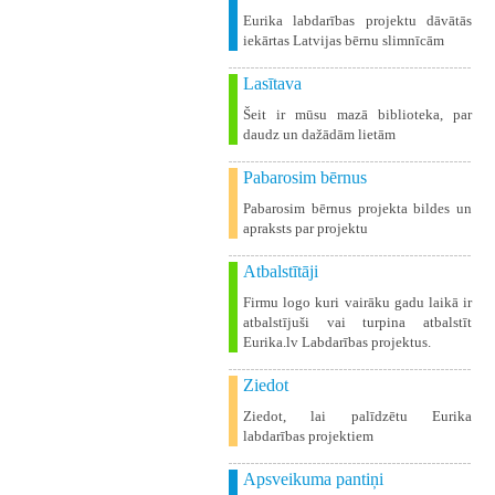
Eurika labdarības projektu dāvātās
iekārtas Latvijas bērnu slimnīcām
Lasītava
Šeit ir mūsu mazā biblioteka, par
daudz un dažādām lietām
Pabarosim bērnus
Pabarosim bērnus projekta bildes un
apraksts par projektu
Atbalstītāji
Firmu logo kuri vairāku gadu laikā ir
atbalstījuši vai turpina atbalstīt
Eurika.lv Labdarības projektus.
Ziedot
Ziedot, lai palīdzētu Eurika
labdarības projektiem
Apsveikuma pantiņi