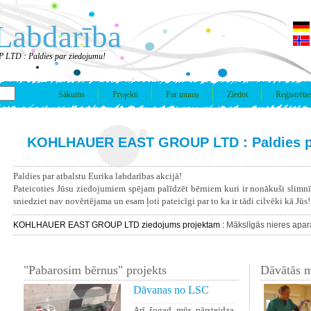
Labdarība
D : Paldies par ziedojumu!
Sākums
Projekti
Par mums
Ziedot
Reģistrētie
KOHLHAUER EAST GROUP LTD : Paldies p
Paldies par atbalstu Eurika labdarības akcijā!
Pateicoties Jūsu ziedojumiem spējam palīdzēt bērniem kuri ir nonākuši slimn
sniedziet nav novērtējama un esam ļoti pateicīgi par to ka ir tādi cilvēki kā Jūs!
KOHLHAUER EAST GROUP LTD ziedojums projektam :
Mākslīgās nieres apar
"Pabarosim bērnus" projekts
Dāvātās m
Dāvanas no LSC
Arī šogad mūs pārsteidza