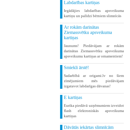
Labdarības kartiņas
Iegādājies labdarības apsveikuma
kartiņu un palīdzi bērniem slimnīcās
Ar rokām darinātas
Ziemassvētku apsveikuma
kartiņas
Jaunums! Piedāvājam ar rokām
darinātas Ziemassvētku apsveikuma
apsveikumu kartiņas ar ornamentiem!
Smiekli ārstē!
Sadarbībā ar origami.lv no šiem
zīmējumiem mēs piedāvājam
izgatavot labdarīgas dāvanas!
E kartiņas
Eurika piedāvā uzņēmumiem izveidot
flash elektroniskās apsveikuma
kartiņas
Dāvātās iekārtas slimnīcām