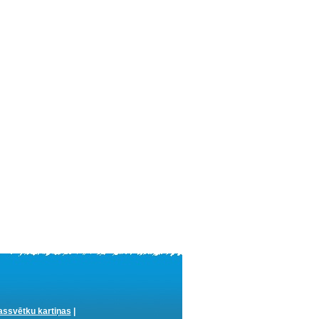
ssvētku kartiņas
|