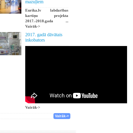
mazuļiem
Eurika.lv labdarības
kartiņu projekta
2017.-2018.gada ...
Vairāk->
2017. gadā dāvātais
inkobators
Vairāk->
Vairāk->