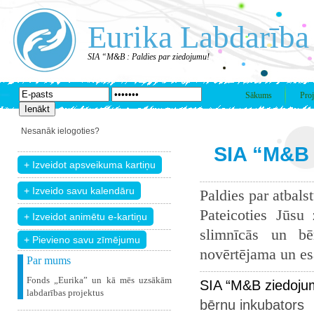
Eurika Labdarība
SIA “M&B : Paldies par ziedojumu!
Sākums
Proj
Nesanāk ielogoties?
SIA “M&B 
Paldies par atbals
Pateicoties Jūsu
slimnīcās un bē
+ Pievieno savu zīmējumu
novērtējama un esam
Par mums
Fonds „Eurika” un kā mēs uzsākām
SIA “M&B ziedoju
labdarības projektus
bērnu inkubators