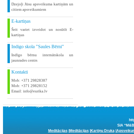
Dzejoļi Jūsu apsveikuma kartiņām un
citiem apsveikumiem
E-kartiņas
Šeit variet izveidot un nosūtīt E-
kartiņas
Indigo skola "Saules Bērni"
Indīgo bērnu internātskola un
jaunrades centrs
Kontakti
Mob: +371 29828387
Mob: +371 29828152
Email: info@eurika.lv
htt
SIA “M&B 
Meditācijas
|
Meditācijas
|
Kartiņu Druka
|
Apsveikum