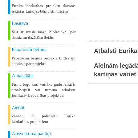
Eurika labdarības projektu dāvātās
iekārtas Latvijas bērnu slimnīcām
Lasītava
Šeit ir mūsu mazā biblioteka, par
daudz un dažādām lietām
Pabarosim bērnus
Atbalsti Eurika
Pabarosim bērnus projekta bildes un
apraksts par projektu
Aicinām iegādā
kartiņas variet 
Atbalstītāji
Firmu logo kuri vairāku gadu laikā ir
atbalstījuši vai turpina atbalstīt
Eurika.lv Labdarības projektus.
Ziedot
Ziedot, lai palīdzētu Eurika
labdarības projektiem
Apsveikuma pantiņi