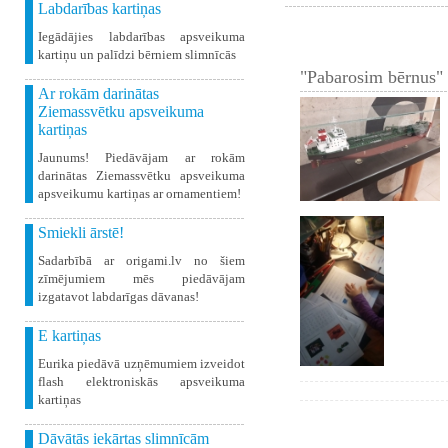
Labdarības kartiņas
Iegādājies labdarības apsveikuma
kartiņu un palīdzi bērniem slimnīcās
"Pabarosim bērnus" 
Ar rokām darinātas
Ziemassvētku apsveikuma
kartiņas
Jaunums! Piedāvājam ar rokām
darinātas Ziemassvētku apsveikuma
apsveikumu kartiņas ar ornamentiem!
Smiekli ārstē!
Sadarbībā ar origami.lv no šiem
zīmējumiem mēs piedāvājam
izgatavot labdarīgas dāvanas!
E kartiņas
Eurika piedāvā uzņēmumiem izveidot
flash elektroniskās apsveikuma
kartiņas
Dāvātās iekārtas slimnīcām