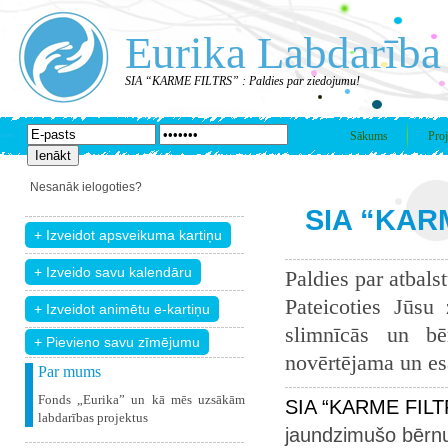
Eurika Labdarība
SIA “KARME FILTRS” : Paldies par ziedojumu!
Sākums
Proj
Nesanāk ielogoties?
SIA “KARM
Paldies par atbals
Pateicoties Jūsu
slimnīcās un bē
+ Pievieno savu zīmējumu
novērtējama un esam
Par mums
Fonds „Eurika” un kā mēs uzsākām
SIA “KARME FILTR
labdarības projektus
jaundzimušo bērnu