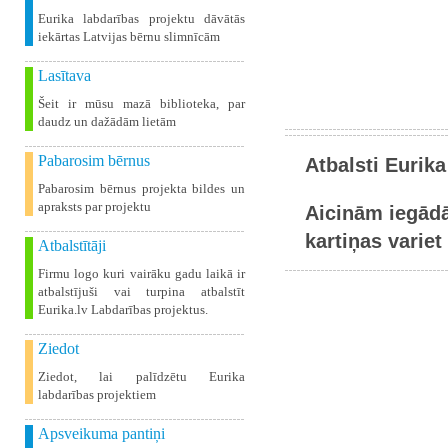
Eurika labdarības projektu dāvātās
iekārtas Latvijas bērnu slimnīcām
Lasītava
Šeit ir mūsu mazā biblioteka, par
daudz un dažādām lietām
Pabarosim bērnus
Atbalsti Eurika
Pabarosim bērnus projekta bildes un
apraksts par projektu
Aicinām iegādā
kartiņas variet 
Atbalstītāji
Firmu logo kuri vairāku gadu laikā ir
atbalstījuši vai turpina atbalstīt
Eurika.lv Labdarības projektus.
Ziedot
Ziedot, lai palīdzētu Eurika
labdarības projektiem
Apsveikuma pantiņi