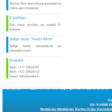
Dzejoļi Jūsu apsveikuma kartiņām un
citiem apsveikumiem
E-kartiņas
Šeit variet izveidot un nosūtīt E-
kartiņas
Indigo skola "Saules Bērni"
Indīgo bērnu internātskola un
jaunrades centrs
Kontakti
Mob: +371 29828387
Mob: +371 29828152
Email: info@eurika.lv
htt
SIA “KARME FIL
Meditācijas
|
Meditācijas
|
Kartiņu Druka
|
Apsveikum