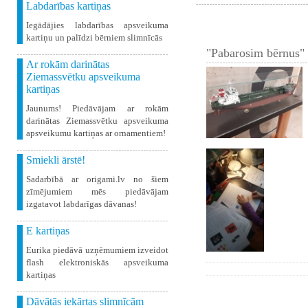
Labdarības kartiņas
Iegādājies labdarības apsveikuma
kartiņu un palīdzi bērniem slimnīcās
"Pabarosim bērnus" 
Ar rokām darinātas
Ziemassvētku apsveikuma
kartiņas
Jaunums! Piedāvājam ar rokām
darinātas Ziemassvētku apsveikuma
apsveikumu kartiņas ar ornamentiem!
Smiekli ārstē!
Sadarbībā ar origami.lv no šiem
zīmējumiem mēs piedāvājam
izgatavot labdarīgas dāvanas!
E kartiņas
Eurika piedāvā uzņēmumiem izveidot
flash elektroniskās apsveikuma
kartiņas
Dāvātās iekārtas slimnīcām