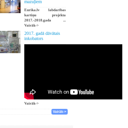
mazuļiem
Eurika.lv labdarības
kartiņu projekta
2017.-2018.gada ...
Vairāk->
2017. gadā dāvātais
inkobators
Vairāk->
Vairāk->