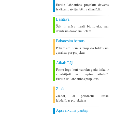
Eurika labdarības projektu dāvātās
iekārtas Latvijas bērnu slimnīcām
Lasītava
Šeit ir mūsu mazā biblioteka, par
daudz un dažādām lietām
Pabarosim bērnus
Pabarosim bērnus projekta bildes un
apraksts par projektu
Atbalstītāji
Firmu logo kuri vairāku gadu laikā ir
atbalstījuši vai turpina atbalstīt
Eurika.lv Labdarības projektus.
Ziedot
Ziedot, lai palīdzētu Eurika
labdarības projektiem
Apsveikuma pantiņi