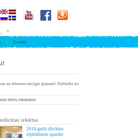
s
Kontakti
u!
īcās un bērniem trūcīgās ģimenēs! Palīdzība ko
mušo bērnu inkubators
edicīnas iekārtas
2018.gadā dāvātais
elpināšanas aparāts