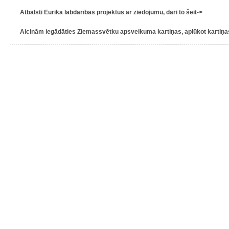
Atbalsti Eurika labdarības projektus ar ziedojumu, dari to šeit->
Aicinām iegādāties Ziemassvētku apsveikuma kartiņas, aplūkot kartiņas 