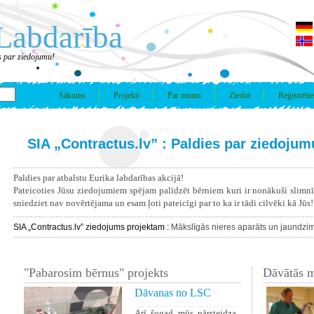
Labdarība
s par ziedojumu!
Sākums
Projekti
Par mums
Ziedot
Reģistrētie
SIA „Contractus.lv” : Paldies par ziedojum
Paldies par atbalstu Eurika labdarības akcijā!
Pateicoties Jūsu ziedojumiem spējam palīdzēt bērniem kuri ir nonākuši slimn
sniedziet nav novērtējama un esam ļoti pateicīgi par to ka ir tādi cilvēki kā Jūs!
SIA „Contractus.lv” ziedojums projektam :
Mākslīgās nieres aparāts un jaundzi
"Pabarosim bērnus" projekts
Dāvātās m
Dāvanas no LSC
Arī šogad mūs pārsteidza