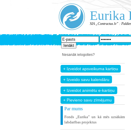
Eurika 
SIA „Contractus.lv” : Paldie
Nesanāk ielogoties?
+ Pievieno savu zīmējumu
Par mums
Fonds „Eurika” un kā mēs uzsākām
labdarības projektus