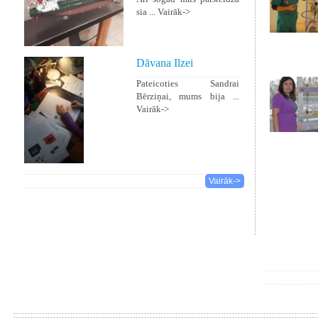
sia ...
Vairāk->
Dāvana Ilzei
Pateicoties Sandrai
Bērziņai, mums bija ...
Vairāk->
Vairāk->