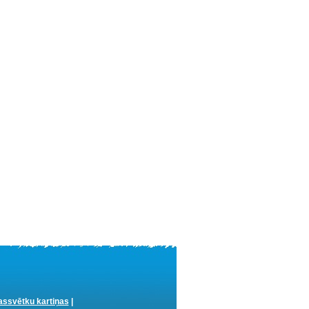
ssvētku kartiņas
|