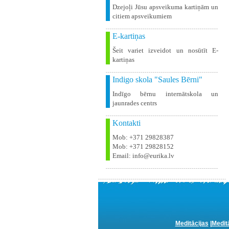
Dzejoļi Jūsu apsveikuma kartiņām un
citiem apsveikumiem
E-kartiņas
Šeit variet izveidot un nosūtīt E-
kartiņas
Indigo skola "Saules Bērni"
Indīgo bērnu internātskola un
jaunrades centrs
Kontakti
Mob: +371 29828387
Mob: +371 29828152
Email: info@eurika.lv
Meditācijas
|
Medit