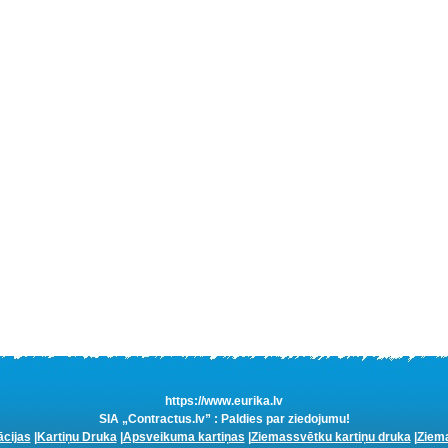
https://www.eurika.lv
SIA „Contractus.lv” : Paldies par ziedojumu!
ācijas
|
Kartiņu Druka
|
Apsveikuma kartiņas
|
Ziemassvētku kartiņu druka
|
Ziema