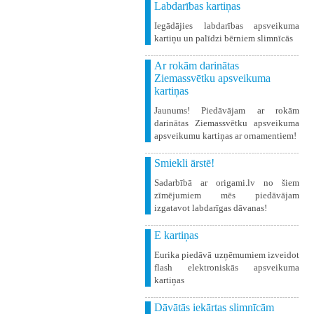
Labdarības kartiņas
Iegādājies labdarības apsveikuma
kartiņu un palīdzi bērniem slimnīcās
Ar rokām darinātas
Ziemassvētku apsveikuma
kartiņas
Jaunums! Piedāvājam ar rokām
darinātas Ziemassvētku apsveikuma
apsveikumu kartiņas ar ornamentiem!
Smiekli ārstē!
Sadarbībā ar origami.lv no šiem
zīmējumiem mēs piedāvājam
izgatavot labdarīgas dāvanas!
E kartiņas
Eurika piedāvā uzņēmumiem izveidot
flash elektroniskās apsveikuma
kartiņas
Dāvātās iekārtas slimnīcām