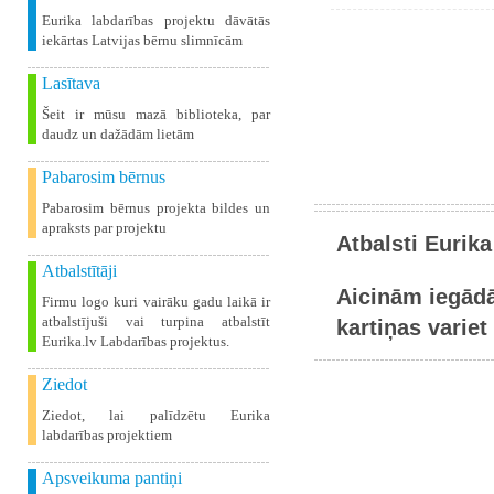
Eurika labdarības projektu dāvātās
iekārtas Latvijas bērnu slimnīcām
Lasītava
Šeit ir mūsu mazā biblioteka, par
daudz un dažādām lietām
Pabarosim bērnus
Pabarosim bērnus projekta bildes un
apraksts par projektu
Atbalsti Eurika
Atbalstītāji
Aicinām iegādā
Firmu logo kuri vairāku gadu laikā ir
atbalstījuši vai turpina atbalstīt
kartiņas variet 
Eurika.lv Labdarības projektus.
Ziedot
Ziedot, lai palīdzētu Eurika
labdarības projektiem
Apsveikuma pantiņi