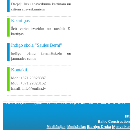
Dzejoļi Jūsu apsveikuma kartiņām un
citiem apsveikumiem
E-kartiņas
Šeit variet izveidot un nosūtīt E-
kartiņas
Indigo skola "Saules Bērni"
Indīgo bērnu internātskola un
jaunrades centrs
Kontakti
Mob: +371 29828387
Mob: +371 29828152
Email: info@eurika.lv
htt
Baltic Constructio
Meditācijas
|
Meditācijas
|
Kartiņu Druka
|
Apsveikum