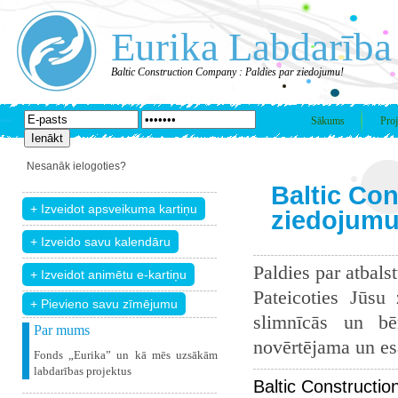
Eurika Labdarība
Baltic Construction Company : Paldies par ziedojumu!
Sākums
Proj
Nesanāk ielogoties?
Baltic Co
ziedojumu
Paldies par atbals
Pateicoties Jūsu
+ Pievieno savu zīmējumu
slimnīcās un bē
Par mums
novērtējama un esam
Fonds „Eurika” un kā mēs uzsākām
labdarības projektus
Baltic Constructi