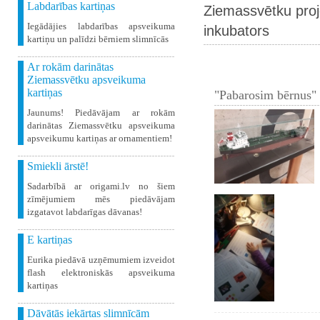
Labdarības kartiņas
Ziemassvētku proj
Iegādājies labdarības apsveikuma
inkubators
kartiņu un palīdzi bērniem slimnīcās
Ar rokām darinātas
Ziemassvētku apsveikuma
kartiņas
"Pabarosim bērnus" 
Jaunums! Piedāvājam ar rokām
darinātas Ziemassvētku apsveikuma
apsveikumu kartiņas ar ornamentiem!
Smiekli ārstē!
Sadarbībā ar origami.lv no šiem
zīmējumiem mēs piedāvājam
izgatavot labdarīgas dāvanas!
E kartiņas
Eurika piedāvā uzņēmumiem izveidot
flash elektroniskās apsveikuma
kartiņas
Dāvātās iekārtas slimnīcām