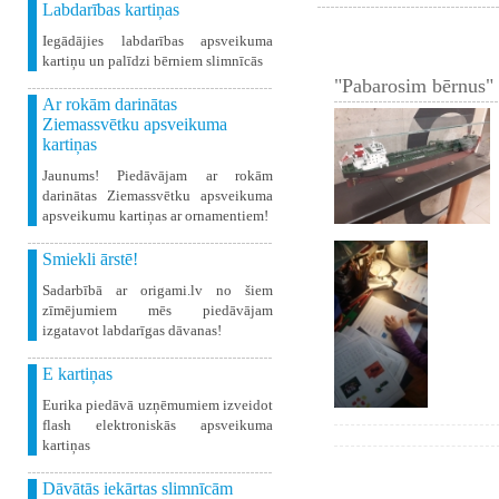
Labdarības kartiņas
Iegādājies labdarības apsveikuma
kartiņu un palīdzi bērniem slimnīcās
"Pabarosim bērnus" 
Ar rokām darinātas
Ziemassvētku apsveikuma
kartiņas
Jaunums! Piedāvājam ar rokām
darinātas Ziemassvētku apsveikuma
apsveikumu kartiņas ar ornamentiem!
Smiekli ārstē!
Sadarbībā ar origami.lv no šiem
zīmējumiem mēs piedāvājam
izgatavot labdarīgas dāvanas!
E kartiņas
Eurika piedāvā uzņēmumiem izveidot
flash elektroniskās apsveikuma
kartiņas
Dāvātās iekārtas slimnīcām