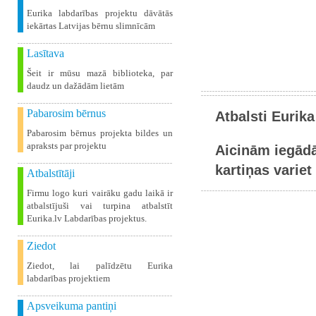
Eurika labdarības projektu dāvātās
iekārtas Latvijas bērnu slimnīcām
Lasītava
Šeit ir mūsu mazā biblioteka, par
daudz un dažādām lietām
Pabarosim bērnus
Atbalsti Eurika
Pabarosim bērnus projekta bildes un
apraksts par projektu
Aicinām iegādā
kartiņas variet 
Atbalstītāji
Firmu logo kuri vairāku gadu laikā ir
atbalstījuši vai turpina atbalstīt
Eurika.lv Labdarības projektus.
Ziedot
Ziedot, lai palīdzētu Eurika
labdarības projektiem
Apsveikuma pantiņi