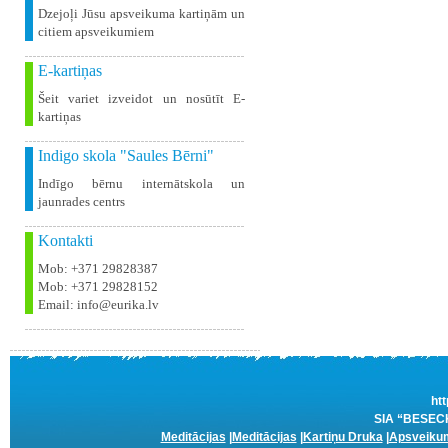
Dzejoļi Jūsu apsveikuma kartiņām un
citiem apsveikumiem
E-kartiņas
Šeit variet izveidot un nosūtīt E-
kartiņas
Indigo skola "Saules Bērni"
Indīgo bērnu internātskola un
jaunrades centrs
Kontakti
Mob: +371 29828387
Mob: +371 29828152
Email: info@eurika.lv
htt
SIA “BESECKE
Meditācijas
|
Meditācijas
|
Kartiņu Druka
|
Apsveikum