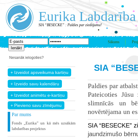
Eurika Labdarība
SIA “BESECKE” : Paldies par ziedojumu!
Sākums
Proj
Nesanāk ielogoties?
SIA “BESE
Paldies par atbals
Pateicoties Jūsu
slimnīcās un bē
+ Pievieno savu zīmējumu
novērtējama un esam
Par mums
Fonds „Eurika” un kā mēs uzsākām
SIA “BESECKE” zi
labdarības projektus
jaundzimušo bērnu