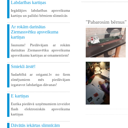
Labdarības kartiņas
Iegādājies labdarības apsveikuma
kartiņu un palīdzi bērniem slimnīcās
"Pabarosim bērnus" 
Ar rokām darinātas
Ziemassvētku apsveikuma
kartiņas
Jaunums! Piedāvājam ar rokām
darinātas Ziemassvētku apsveikuma
apsveikumu kartiņas ar ornamentiem!
Smiekli ārstē!
Sadarbībā ar origami.lv no šiem
zīmējumiem mēs piedāvājam
izgatavot labdarīgas dāvanas!
E kartiņas
Eurika piedāvā uzņēmumiem izveidot
flash elektroniskās apsveikuma
kartiņas
Dāvātās iekārtas slimnīcām