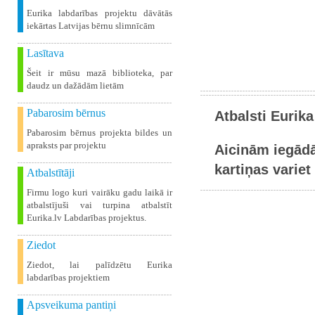
Eurika labdarības projektu dāvātās
iekārtas Latvijas bērnu slimnīcām
Lasītava
Šeit ir mūsu mazā biblioteka, par
daudz un dažādām lietām
Pabarosim bērnus
Atbalsti Eurika
Pabarosim bērnus projekta bildes un
apraksts par projektu
Aicinām iegādā
kartiņas variet 
Atbalstītāji
Firmu logo kuri vairāku gadu laikā ir
atbalstījuši vai turpina atbalstīt
Eurika.lv Labdarības projektus.
Ziedot
Ziedot, lai palīdzētu Eurika
labdarības projektiem
Apsveikuma pantiņi