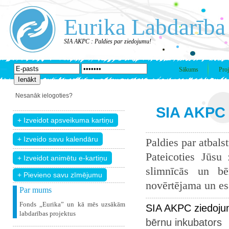
Eurika Labdarība
SIA AKPC : Paldies par ziedojumu!
Sākums
Proj
Nesanāk ielogoties?
SIA AKPC 
Paldies par atbals
Pateicoties Jūsu
slimnīcās un bē
+ Pievieno savu zīmējumu
novērtējama un esam
Par mums
Fonds „Eurika” un kā mēs uzsākām
SIA AKPC ziedoju
labdarības projektus
bērnu inkubators