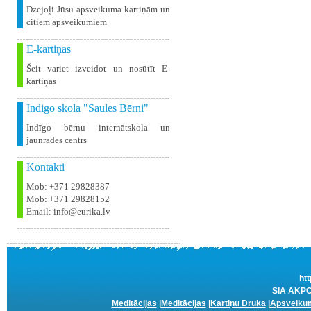
Dzejoļi Jūsu apsveikuma kartiņām un
citiem apsveikumiem
E-kartiņas
Šeit variet izveidot un nosūtīt E-
kartiņas
Indigo skola "Saules Bērni"
Indīgo bērnu internātskola un
jaunrades centrs
Kontakti
Mob: +371 29828387
Mob: +371 29828152
Email: info@eurika.lv
htt
SIA AKPC 
Meditācijas
|
Meditācijas
|
Kartiņu Druka
|
Apsveikum