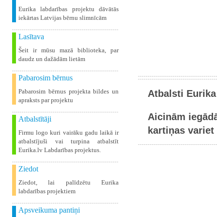
Eurika labdarības projektu dāvātās
iekārtas Latvijas bērnu slimnīcām
Lasītava
Šeit ir mūsu mazā biblioteka, par
daudz un dažādām lietām
Pabarosim bērnus
Pabarosim bērnus projekta bildes un
Atbalsti Eurika
apraksts par projektu
Aicinām iegādā
Atbalstītāji
kartiņas variet 
Firmu logo kuri vairāku gadu laikā ir
atbalstījuši vai turpina atbalstīt
Eurika.lv Labdarības projektus.
Ziedot
Ziedot, lai palīdzētu Eurika
labdarības projektiem
Apsveikuma pantiņi