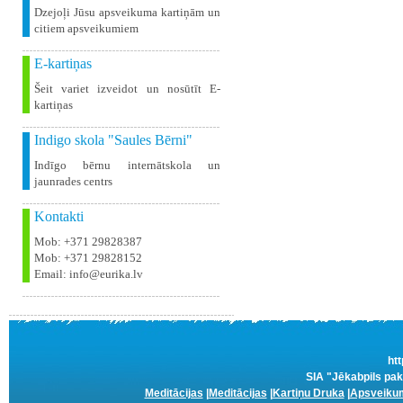
Dzejoļi Jūsu apsveikuma kartiņām un
citiem apsveikumiem
E-kartiņas
Šeit variet izveidot un nosūtīt E-
kartiņas
Indigo skola "Saules Bērni"
Indīgo bērnu internātskola un
jaunrades centrs
Kontakti
Mob: +371 29828387
Mob: +371 29828152
Email: info@eurika.lv
htt
SIA "Jēkabpils pak
Meditācijas
|
Meditācijas
|
Kartiņu Druka
|
Apsveikum