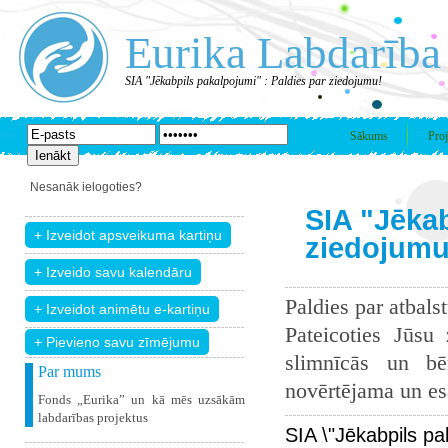
Eurika Labdarība
SIA "Jēkabpils pakalpojumi" : Paldies par ziedojumu!
Sākums
Proj
Nesanāk ielogoties?
SIA "Jēkab
ziedojumu
Paldies par atbals
Pateicoties Jūsu
+ Pievieno savu zīmējumu
slimnīcās un bē
Par mums
novērtējama un esam
Fonds „Eurika” un kā mēs uzsākām
labdarības projektus
SIA \"Jēkabpils p