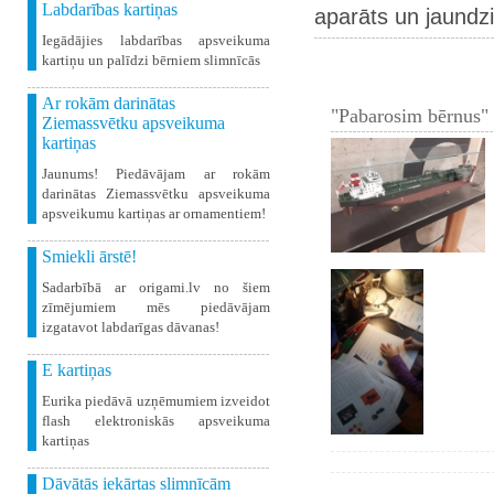
Labdarības kartiņas
aparāts un jaundz
Iegādājies labdarības apsveikuma
kartiņu un palīdzi bērniem slimnīcās
Ar rokām darinātas
"Pabarosim bērnus" 
Ziemassvētku apsveikuma
kartiņas
Jaunums! Piedāvājam ar rokām
darinātas Ziemassvētku apsveikuma
apsveikumu kartiņas ar ornamentiem!
Smiekli ārstē!
Sadarbībā ar origami.lv no šiem
zīmējumiem mēs piedāvājam
izgatavot labdarīgas dāvanas!
E kartiņas
Eurika piedāvā uzņēmumiem izveidot
flash elektroniskās apsveikuma
kartiņas
Dāvātās iekārtas slimnīcām